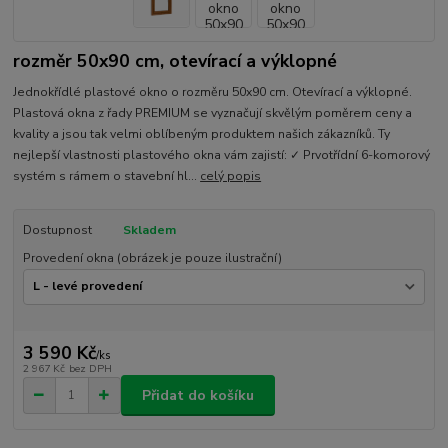
rozměr 50x90 cm, otevírací a výklopné
Jednokřídlé plastové okno o rozměru 50x90 cm. Otevírací a výklopné.
Plastová okna z řady PREMIUM se vyznačují skvělým poměrem ceny a
kvality a jsou tak velmi oblíbeným produktem našich zákazníků. Ty
nejlepší vlastnosti plastového okna vám zajistí: ✓ Prvotřídní 6-komorový
systém s rámem o stavební hl...
celý popis
Dostupnost
Skladem
Provedení okna (obrázek je pouze ilustrační)
3 590 Kč
/
ks
2 967 Kč
bez DPH
Přidat do košíku