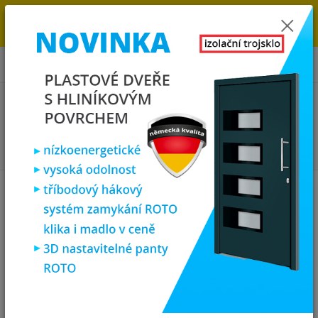
→
DOPRAVA ZDARMA DO KONCE ROKU 2025 - POSPĚŠTE SI S
OBJEDNÁVKOU. MÁME 7 000 OKEN A DVEŘÍ SKLADEM U NÁS V
KLATOVECH.
0
ks
za
0,00 Kč
Menu
Hledat
Úvod
Plastová okna
plastové okno 50x90 cm, jednokřídlé, zlatý dub/bílé,
PREMIUM 7000
plastové okno 50x90 cm,
jednokřídlé, zlatý dub/bílé,
PREMIUM 7000
Akce
TOP produkt
Doprava ZDARMA