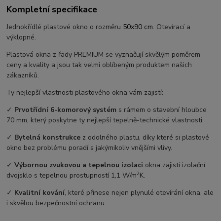
Kompletní specifikace
Jednokřídlé plastové okno o rozměru
50x90 cm
. Otevírací a
výklopné.
Plastová okna z řady PREMIUM se vyznačují skvělým poměrem
ceny a kvality a jsou tak velmi oblíbeným produktem našich
zákazníků.
Ty nejlepší vlastnosti plastového okna vám zajistí:
✓
Prvotřídní 6-komorový systém
s rámem o stavební hloubce
70 mm, který poskytne ty nejlepší tepelně-technické vlastnosti.
✓
Bytelná konstrukce
z odolného plastu, díky které si plastové
okno bez problému poradí s jakýmikoliv vnějšími vlivy.
✓
Výbornou zvukovou a tepelnou izolaci
okna zajistí izolační
2
dvojsklo s tepelnou prostupností 1,1 W/m
K.
✓
Kvalitní kování
, které přinese nejen plynulé otevírání okna, ale
i skvělou bezpečnostní ochranu.