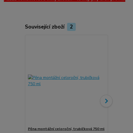
Související zboží
2
Novinka
Pěna montážní celoroční, trubičková 750 ml
Turbošrouby 