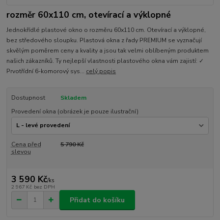
rozměr 60x110 cm, otevírací a výklopné
Jednokřídlé plastové okno o rozměru 60x110 cm. Otevírací a výklopné,
bez středového sloupku. Plastová okna z řady PREMIUM se vyznačují
skvělým poměrem ceny a kvality a jsou tak velmi oblíbeným produktem
našich zákazníků. Ty nejlepší vlastnosti plastového okna vám zajistí: ✓
Prvotřídní 6-komorový sys...
celý popis
Dostupnost
Skladem
Provedení okna (obrázek je pouze ilustrační)
Cena před
5 790 Kč
slevou
3 590 Kč
/
ks
2 967 Kč
bez DPH
Přidat do košíku