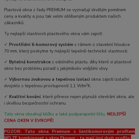
Plastová okna z řady PREMIUM se vyznačují skvělým poměrem
ceny a kvality a jsou tak velmi oblíbeným produktem našich
zákazníků.
Ty nejlepší vlastnosti plastového okna vám zajistí:
✓
Prvotřídní 6-komorový systém
s rámem o stavební hloubce
70 mm, který poskytne ty nejlepší tepelně-technické vlastnosti.
✓
Bytelná konstrukce
z odolného plastu, díky které si plastové
okno bez problému poradí s jakýmikoliv vnějšími vlivy.
✓
Výbornou zvukovou a tepelnou izolaci
okna zajistí izolační
2
dvojsklo s tepelnou prostupností 1,1 W/m
K.
✓
Kvalitní kování
, které přinese nejen plynulé otevírání okna, ale
i skvělou bezpečnostní ochranu.
Tato okna obsahují kličku a také podparapetní lištu.
NEJLEPŠÍ
CENA OKEN V EVROPĚ!
POZOR: Tato okna Premium s šestikomorovým profilem
NELZE kombinovat s okny Ekosun - ta mají jiný druh profilu.