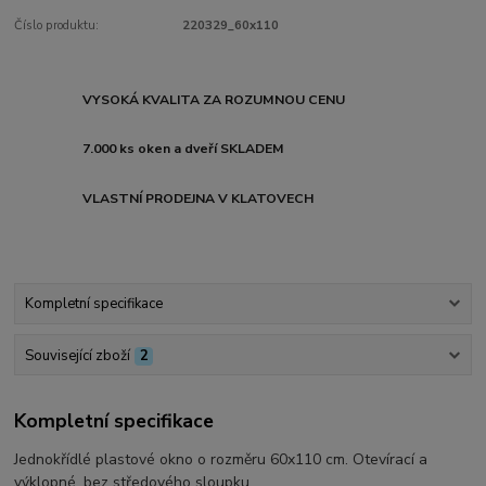
Číslo produktu:
220329_60x110
VYSOKÁ KVALITA ZA ROZUMNOU CENU
7.000 ks oken a dveří SKLADEM
VLASTNÍ PRODEJNA V KLATOVECH
Kompletní specifikace
Související zboží
2
Kompletní specifikace
Jednokřídlé plastové okno o rozměru 60x110 cm. Otevírací a
výklopné, bez středového sloupku.