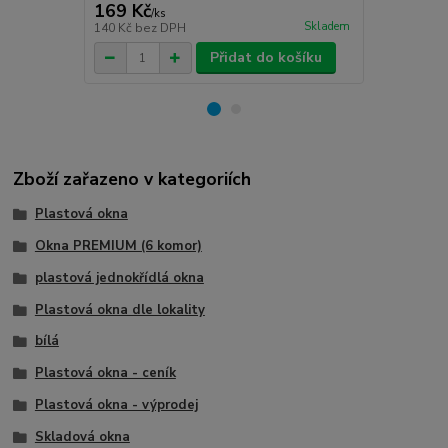
169 Kč
80 Kč
/
ks
/
ks
Skladem
140 Kč
bez DPH
66 Kč
bez D
Přidat do košíku
Zboží zařazeno v kategoriích
Plastová okna
Okna PREMIUM (6 komor)
plastová jednokřídlá okna
Plastová okna dle lokality
bílá
Plastová okna - ceník
Plastová okna - výprodej
Skladová okna