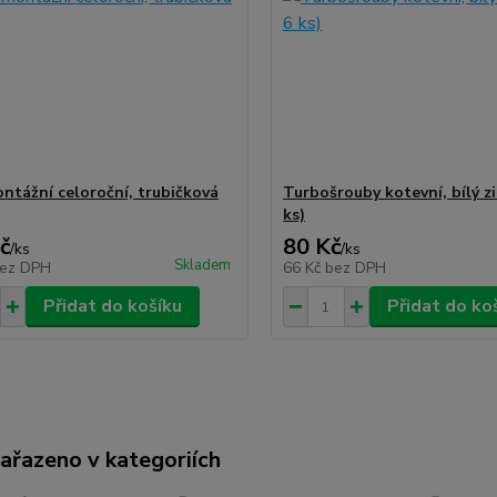
ntážní celoroční, trubičková
Turbošrouby kotevní, bílý zi
ks)
č
80 Kč
/
ks
/
ks
Skladem
ez DPH
66 Kč
bez DPH
Přidat do košíku
Přidat do ko
zařazeno v kategoriích