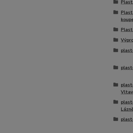
Plast
Plast
koup
Plast
Výpro
plast
plast
plast
Vlta
plast
Lázn
plast