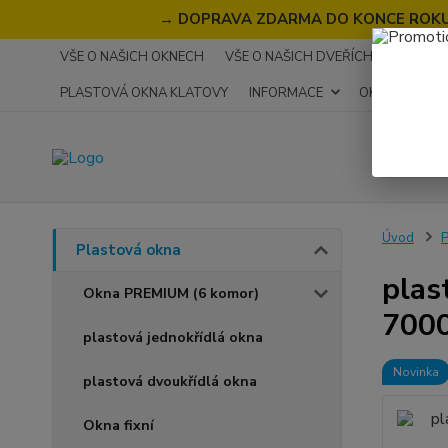
→
DOPRAVA ZDARMA DO KONCE ROKU 2
VŠE O NAŠICH OKNECH
VŠE O NAŠICH DVEŘÍCH
RECENZ
PLASTOVÁ OKNA KLATOVY
INFORMACE
OKNA NA MÍR
Úvod
P
Plastová okna
plas
Okna PREMIUM (6 komor)
700
plastová jednokřídlá okna
Novinka
plastová dvoukřídlá okna
Okna fixní