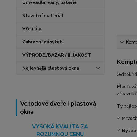
Umyvadla, vany, baterie
Stavební materiál
Včelí úly
Zahradní nábytek
Kompl
VÝPRODEJ/BAZAR / II. JAKOST
Komple
Nejlevnější plastová okna
Jednokří
Plastová
zákazníků
Vchodové dveře i plastová
Ty nejlep
okna
✓
Prvot
VYSOKÁ KVALITA ZA
✓
Bytel
ROZUMNOU CENU