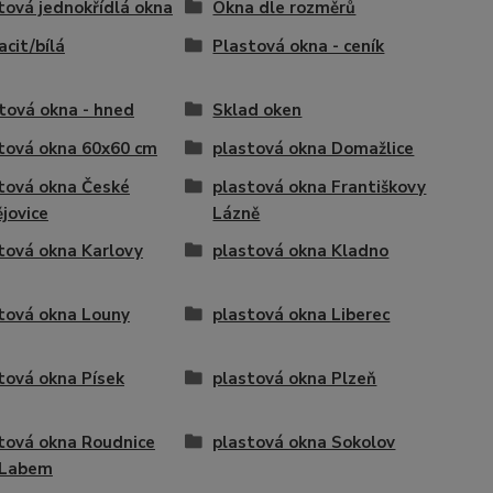
tová jednokřídlá okna
Okna dle rozměrů
acit/bílá
Plastová okna - ceník
tová okna - hned
Sklad oken
tová okna 60x60 cm
plastová okna Domažlice
tová okna České
plastová okna Františkovy
jovice
Lázně
tová okna Karlovy
plastová okna Kladno
tová okna Louny
plastová okna Liberec
tová okna Písek
plastová okna Plzeň
tová okna Roudnice
plastová okna Sokolov
 Labem