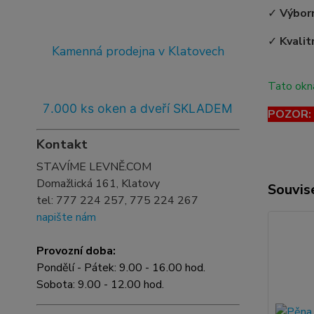
✓
Výborn
✓
Kvalit
Kamenná prodejna v Klatovech
Tato okna
7
.000 ks oken a dveří SKLADEM
POZOR: T
Kontakt
STAVÍME LEVNĚ.COM
Domažlická 161, Klatovy
Souvise
tel:
777 224 257, 775 224 267
napište nám
Provozní doba:
Pondělí - Pátek: 9.00 - 16.00 hod.
Sobota: 9.00 - 12.00 hod.