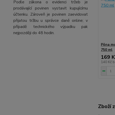
Podle zákona o evidenci tržeb je
prodávající povinen vystavit kupujícímu
účtenku. Zároveň je povinen zaevidovat
přijatou tržbu u správce daně online; v
případě technického výpadku pak
nejpozději do 48 hodin.
Pěna mo
750 ml
169 K
140 Kč
b
Zboží 