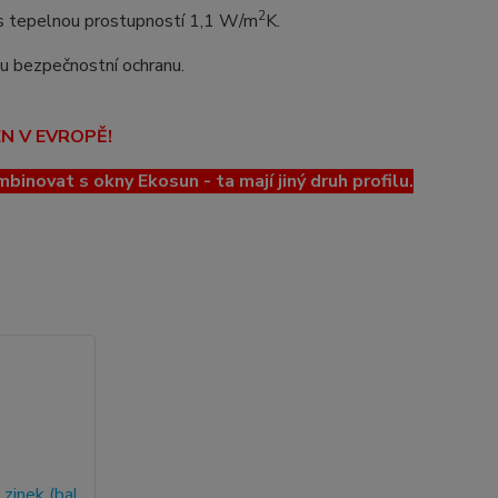
2
o s tepelnou prostupností 1,1 W/m
K.
lou bezpečnostní ochranu.
EN V EVROPĚ!
ovat s okny Ekosun - ta mají jiný druh profilu.