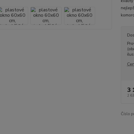
kvalit
nejlepš
komoro
Dos
Pro
(ob
ilus
Cen
3 
2 6
Číslo p