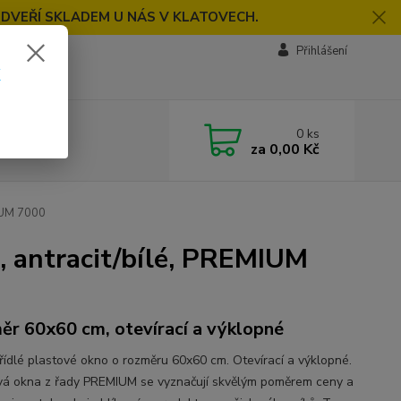
 DVEŘÍ SKLADEM U NÁS V KLATOVECH.
Přihlášení
k
0
ks
za
0,00 Kč
MIUM 7000
, antracit/bílé, PREMIUM
ěr 60x60 cm, otevírací a výklopné
řídlé plastové okno o rozměru 60x60 cm. Otevírací a výklopné.
vá okna z řady PREMIUM se vyznačují skvělým poměrem ceny a