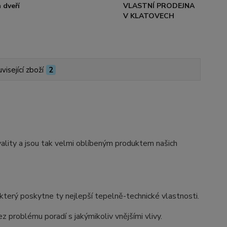
 dveří
VLASTNÍ PRODEJNA
V KLATOVECH
visející zboží
2
ity a jsou tak velmi oblíbeným produktem našich
erý poskytne ty nejlepší tepelně-technické vlastnosti.
z problému poradí s jakýmikoliv vnějšími vlivy.