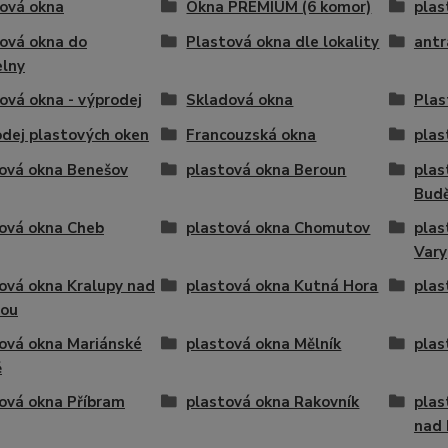
ová okna
Okna PREMIUM (6 komor)
plas
ová okna do
Plastová okna dle lokality
antr
elny
ová okna - výprodej
Skladová okna
Plas
dej plastových oken
Francouzská okna
plas
ová okna Benešov
plastová okna Beroun
plas
Budě
ová okna Cheb
plastová okna Chomutov
plas
Vary
ová okna Kralupy nad
plastová okna Kutná Hora
plas
vou
ová okna Mariánské
plastová okna Mělník
plas
ě
ová okna Příbram
plastová okna Rakovník
plas
nad