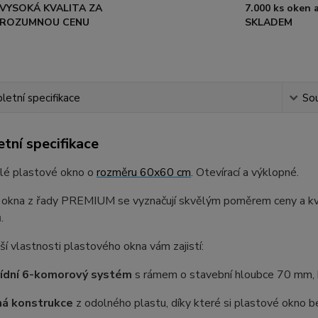
VYSOKÁ KVALITA ZA
7.000 ks oken a
ROZUMNOU CENU
SKLADEM
etní specifikace
Sou
tní specifikace
dlé plastové okno o
rozměru 60x60 cm
. Otevírací a výklopné.
 okna z řady PREMIUM se vyznačují skvělým poměrem ceny a kval
.
ší vlastnosti plastového okna vám zajistí:
řídní 6-komorový systém
s rámem o stavební hloubce 70 mm, kt
ná konstrukce
z odolného plastu, díky které si plastové okno be