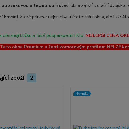
ou zvukovou a tepelnou izolaci
okna zajistí izolační dvojskl
ní kování
, které přinese nejen plynulé otevírání okna, ale i skvě
 obsahují kličku a také podparapetní lištu.
NEJLEPŠÍ CENA OK
ato okna Premium s šestikomorovým profilem NELZE kombin
jící zboží
2
Novinka