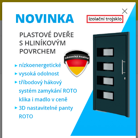
→
DOPRAVA ZDARMA DO KONCE ROKU 2025 - POSPĚŠTE SI S
OBJEDNÁVKOU. MÁME 7 000 OKEN A DVEŘÍ SKLADEM U NÁS V
KLATOVECH.
0
ks
za
0,00 Kč
Menu
Hledat
Úvod
Plastová okna
plastové okno 60x60 cm, jednokřídlé, bílé, PREMIUM
7000
plastové okno 60x60 cm,
jednokřídlé, bílé, PREMIUM 7000
Akce
TOP produkt
Doprava ZDARMA