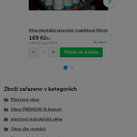
Pěna montážní celoroční, trubičková 750 ml
Turbošrouby 
169 Kč
80 Kč
/
ks
/
ks
Skladem
140 Kč
bez DPH
66 Kč
bez D
Přidat do košíku
Zboží zařazeno v kategoriích
Plastová okna
Okna PREMIUM (6 komor)
plastová jednokřídlá okna
Okna dle rozměrů