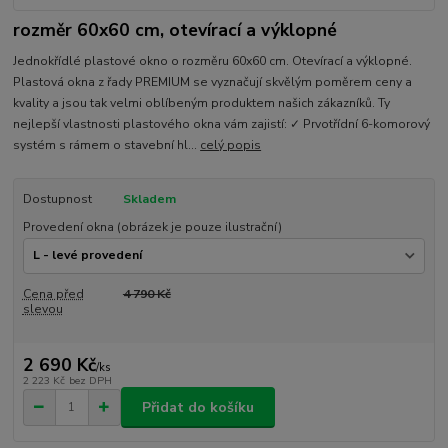
rozměr 60x60 cm, otevírací a výklopné
Jednokřídlé plastové okno o rozměru 60x60 cm. Otevírací a výklopné.
Plastová okna z řady PREMIUM se vyznačují skvělým poměrem ceny a
kvality a jsou tak velmi oblíbeným produktem našich zákazníků. Ty
nejlepší vlastnosti plastového okna vám zajistí: ✓ Prvotřídní 6-komorový
systém s rámem o stavební hl...
celý popis
Dostupnost
Skladem
Provedení okna (obrázek je pouze ilustrační)
Cena před
4 790 Kč
slevou
2 690 Kč
/
ks
2 223 Kč
bez DPH
Přidat do košíku