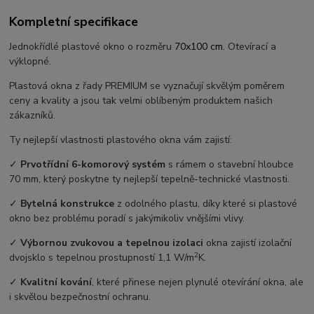
Kompletní specifikace
Jednokřídlé plastové okno o rozměru
70x100 cm
. Otevírací a
výklopné.
Plastová okna z řady PREMIUM se vyznačují skvělým poměrem
ceny a kvality a jsou tak velmi oblíbeným produktem našich
zákazníků.
Ty nejlepší vlastnosti plastového okna vám zajistí:
✓
Prvotřídní 6-komorový systém
s rámem o stavební hloubce
70 mm, který poskytne ty nejlepší tepelně-technické vlastnosti.
✓
Bytelná konstrukce
z odolného plastu, díky které si plastové
okno bez problému poradí s jakýmikoliv vnějšími vlivy.
✓
Výbornou zvukovou a tepelnou izolaci
okna zajistí izolační
2
dvojsklo s tepelnou prostupností 1,1 W/m
K.
✓
Kvalitní kování
, které přinese nejen plynulé otevírání okna, ale
i skvělou bezpečnostní ochranu.