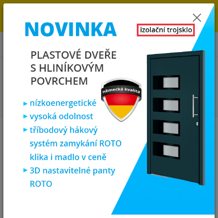
→
DOPRAVA ZDARMA DO KONCE ROKU 2025 - POSPĚŠTE SI S
OBJEDNÁVKOU. MÁME 7 000 OKEN A DVEŘÍ SKLADEM U NÁS V
KLATOVECH.
0
ks
za
0,00 Kč
Menu
Hledat
Úvod
Plastová okna
plastové okno 70x100 cm, jednokřídlé, bílé,
PREMIUM 7000
plastové okno 70x100 cm,
jednokřídlé, bílé, PREMIUM 7000
Akce
TOP produkt
Doprava ZDARMA