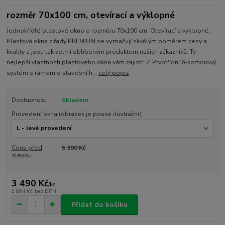
rozměr 70x100 cm, otevírací a výklopné
Jednokřídlé plastové okno o rozměru 70x100 cm. Otevírací a výklopné.
Plastová okna z řady PREMIUM se vyznačují skvělým poměrem ceny a
kvality a jsou tak velmi oblíbeným produktem našich zákazníků. Ty
nejlepší vlastnosti plastového okna vám zajistí: ✓ Prvotřídní 6-komorový
systém s rámem o stavební h...
celý popis
Dostupnost
Skladem
Provedení okna (obrázek je pouze ilustrační)
Cena před
5 390 Kč
slevou
3 490 Kč
/
ks
2 884 Kč
bez DPH
Přidat do košíku