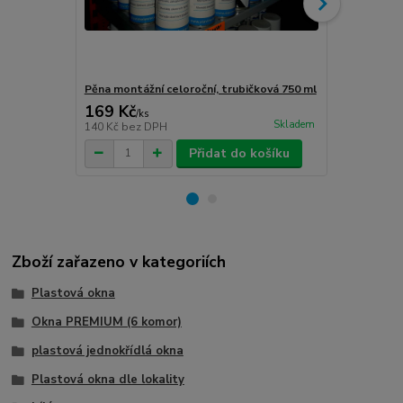
Pěna montážní celoroční, trubičková 750 ml
Turbošrouby 
169 Kč
80 Kč
/
ks
/
ks
Skladem
140 Kč
bez DPH
66 Kč
bez D
Přidat do košíku
Zboží zařazeno v kategoriích
Plastová okna
Okna PREMIUM (6 komor)
plastová jednokřídlá okna
Plastová okna dle lokality