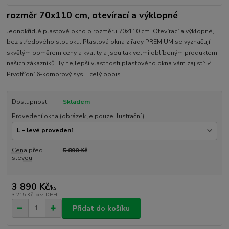
rozměr 70x110 cm, otevírací a výklopné
Jednokřídlé plastové okno o rozměru 70x110 cm. Otevírací a výklopné,
bez středového sloupku. Plastová okna z řady PREMIUM se vyznačují
skvělým poměrem ceny a kvality a jsou tak velmi oblíbeným produktem
našich zákazníků. Ty nejlepší vlastnosti plastového okna vám zajistí: ✓
Prvotřídní 6-komorový sys...
celý popis
Dostupnost
Skladem
Provedení okna (obrázek je pouze ilustrační)
Cena před
5 890 Kč
slevou
3 890 Kč
/
ks
3 215 Kč
bez DPH
Přidat do košíku