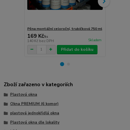
Pěna montážní celoroční, trubičková 750 ml
Turbošrouby 
169 Kč
80 Kč
/
ks
/
ks
Skladem
140 Kč
bez DPH
66 Kč
bez D
Přidat do košíku
Zboží zařazeno v kategoriích
Plastová okna
Okna PREMIUM (6 komor)
plastová jednokřídlá okna
Plastová okna dle lokality