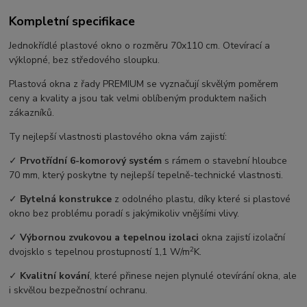
Kompletní specifikace
Jednokřídlé plastové okno o rozměru 70x110 cm. Otevírací a
výklopné, bez středového sloupku.
Plastová okna z řady PREMIUM se vyznačují skvělým poměrem
ceny a kvality a jsou tak velmi oblíbeným produktem našich
zákazníků.
Ty nejlepší vlastnosti plastového okna vám zajistí:
✓
Prvotřídní 6-komorový systém
s rámem o stavební hloubce
70 mm, který poskytne ty nejlepší tepelně-technické vlastnosti.
✓
Bytelná konstrukce
z odolného plastu, díky které si plastové
okno bez problému poradí s jakýmikoliv vnějšími vlivy.
✓
Výbornou zvukovou a tepelnou izolaci
okna zajistí izolační
2
dvojsklo s tepelnou prostupností 1,1 W/m
K.
✓
Kvalitní kování
, které přinese nejen plynulé otevírání okna, ale
i skvělou bezpečnostní ochranu.