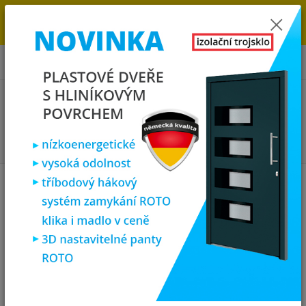
→
DOPRAVA ZDARMA DO KONCE ROKU 2025 - POSPĚŠTE SI S
OBJEDNÁVKOU. MÁME 7 000 OKEN A DVEŘÍ SKLADEM U NÁS V
KLATOVECH.
0
ks
za
0,00 Kč
Menu
Hledat
Úvod
Plastová okna
plastové okno 70x110 cm, jednokřídlé, bílé,
PREMIUM 7000
plastové okno 70x110 cm,
jednokřídlé, bílé, PREMIUM 7000
Akce
TOP produkt
Doprava ZDARMA