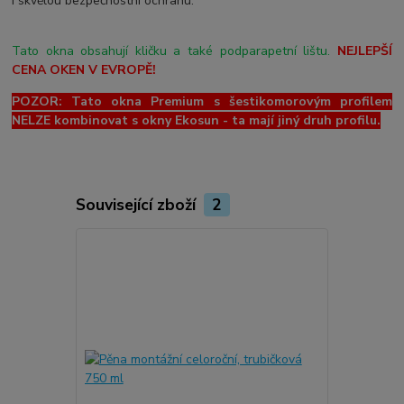
i skvělou bezpečnostní ochranu.
Tato okna obsahují kličku a také podparapetní lištu.
NEJLEPŠÍ
CENA OKEN V EVROPĚ!
POZOR: Tato okna Premium s šestikomorovým profilem
NELZE kombinovat s okny Ekosun - ta mají jiný druh profilu.
Související zboží
2
Novinka