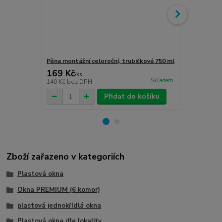
Pěna montážní celoroční, trubičková 750 ml
Turbošrouby 
169 Kč
80 Kč
/
ks
/
ks
Skladem
140 Kč
bez DPH
66 Kč
bez D
Přidat do košíku
Zboží zařazeno v kategoriích
Plastová okna
Okna PREMIUM (6 komor)
plastová jednokřídlá okna
Plastová okna dle lokality