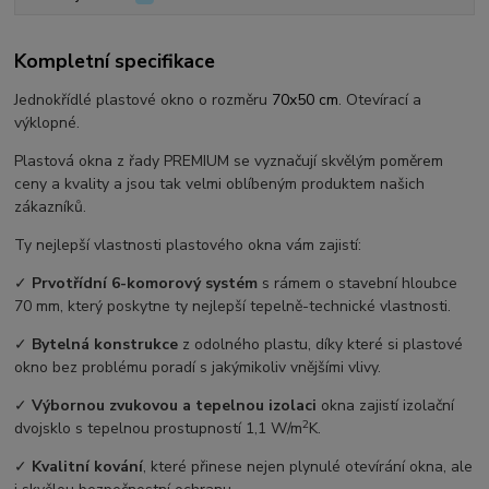
Kompletní specifikace
Jednokřídlé plastové okno o rozměru
70x50 cm
. Otevírací a
výklopné.
Plastová okna z řady PREMIUM se vyznačují skvělým poměrem
ceny a kvality a jsou tak velmi oblíbeným produktem našich
zákazníků.
Ty nejlepší vlastnosti plastového okna vám zajistí:
✓
Prvotřídní 6-komorový systém
s rámem o stavební hloubce
70 mm, který poskytne ty nejlepší tepelně-technické vlastnosti.
✓
Bytelná konstrukce
z odolného plastu, díky které si plastové
okno bez problému poradí s jakýmikoliv vnějšími vlivy.
✓
Výbornou zvukovou a tepelnou izolaci
okna zajistí izolační
2
dvojsklo s tepelnou prostupností 1,1 W/m
K.
✓
Kvalitní kování
, které přinese nejen plynulé otevírání okna, ale