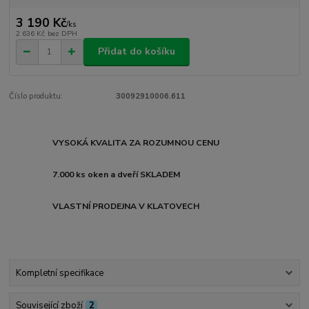
3 190 Kč
/
ks
2 636 Kč
bez DPH
Přidat do košíku
Číslo produktu:
30092910006.611
VYSOKÁ KVALITA ZA ROZUMNOU CENU
7.000 ks oken a dveří SKLADEM
VLASTNÍ PRODEJNA V KLATOVECH
Kompletní specifikace
Související zboží
2