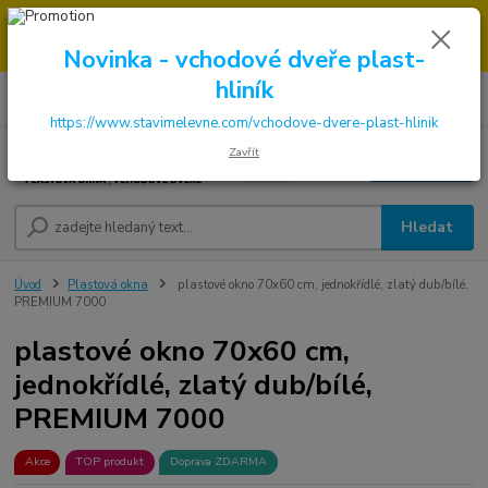
→
DOPRAVA ZDARMA DO KONCE ROKU 2025 - POSPĚŠTE SI S
OBJEDNÁVKOU. MÁME 7 000 OKEN A DVEŘÍ SKLADEM U NÁS V
Novinka - vchodové dveře plast-
KLATOVECH.
hliník
0
ks
za
0,00 Kč
https://www.stavimelevne.com/vchodove-dvere-plast-hlinik
Zavřít
Menu
Hledat
Úvod
Plastová okna
plastové okno 70x60 cm, jednokřídlé, zlatý dub/bílé,
PREMIUM 7000
plastové okno 70x60 cm,
jednokřídlé, zlatý dub/bílé,
PREMIUM 7000
Akce
TOP produkt
Doprava ZDARMA