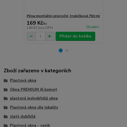
Pěna montážní celoroční, trubičková 750 ml
Turbošrouby 
169 Kč
80 Kč
/
ks
/
ks
Skladem
140 Kč
bez DPH
66 Kč
bez D
Přidat do košíku
Zboží zařazeno v kategoriích
Plastová okna
Okna PREMIUM (6 komor)
plastová jednokřídlá okna
Plastová okna dle lokality
zlatý dub/bílá
Plastová okna - ceník