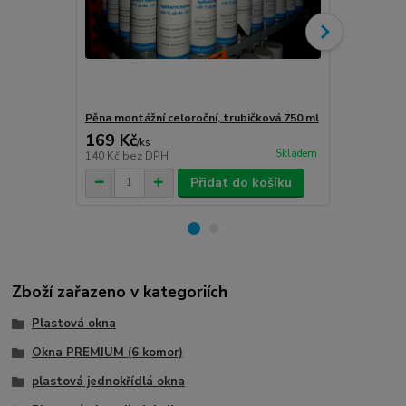
Pěna montážní celoroční, trubičková 750 ml
Turbošrouby 
169 Kč
80 Kč
/
ks
/
ks
Skladem
140 Kč
bez DPH
66 Kč
bez D
Přidat do košíku
Zboží zařazeno v kategoriích
Plastová okna
Okna PREMIUM (6 komor)
plastová jednokřídlá okna