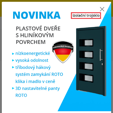
→
DOPRAVA ZDARMA DO KONCE ROKU 2025 - POSPĚŠTE SI S
OBJEDNÁVKOU. MÁME 7 000 OKEN A DVEŘÍ SKLADEM U NÁS V
KLATOVECH.
0
ks
za
0,00 Kč
Menu
Hledat
Úvod
Plastová okna
plastové okno 70x70 cm, jednokřídlé, zlatý dub/bílé,
PREMIUM 7000
plastové okno 70x70 cm,
jednokřídlé, zlatý dub/bílé,
PREMIUM 7000
Akce
TOP produkt
Doprava ZDARMA