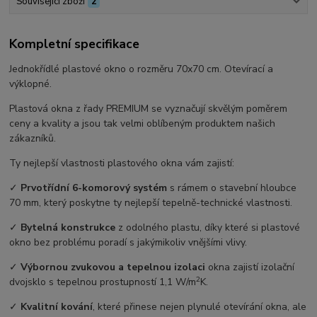
Související zboží
2
Kompletní specifikace
Jednokřídlé plastové okno o rozměru 70x70 cm. Otevírací a
výklopné.
Plastová okna z řady PREMIUM se vyznačují skvělým poměrem
ceny a kvality a jsou tak velmi oblíbeným produktem našich
zákazníků.
Ty nejlepší vlastnosti plastového okna vám zajistí:
✓
Prvotřídní 6-komorový systém
s rámem o stavební hloubce
70 mm, který poskytne ty nejlepší tepelně-technické vlastnosti.
✓
Bytelná konstrukce
z odolného plastu, díky které si plastové
okno bez problému poradí s jakýmikoliv vnějšími vlivy.
✓
Výbornou zvukovou a tepelnou izolaci
okna zajistí izolační
2
dvojsklo s tepelnou prostupností 1,1 W/m
K.
✓
Kvalitní kování
, které přinese nejen plynulé otevírání okna, ale