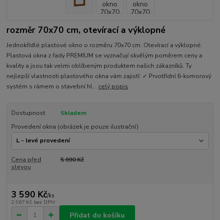
rozměr 70x70 cm, otevírací a výklopné
Jednokřídlé plastové okno o rozměru 70x70 cm. Otevírací a výklopné.
Plastová okna z řady PREMIUM se vyznačují skvělým poměrem ceny a
kvality a jsou tak velmi oblíbeným produktem našich zákazníků. Ty
nejlepší vlastnosti plastového okna vám zajistí: ✓ Prvotřídní 6-komorový
systém s rámem o stavební hl...
celý popis
Dostupnost
Skladem
Provedení okna (obrázek je pouze ilustrační)
Cena před
5 990 Kč
slevou
3 590 Kč
/
ks
2 967 Kč
bez DPH
Přidat do košíku