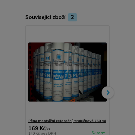
Související zboží
2
Novinka
Pěna montážní celoroční, trubičková 750 ml
Turbošrouby 
169 Kč
80 Kč
/
ks
/
ks
Skladem
140 Kč
bez DPH
66 Kč
bez D