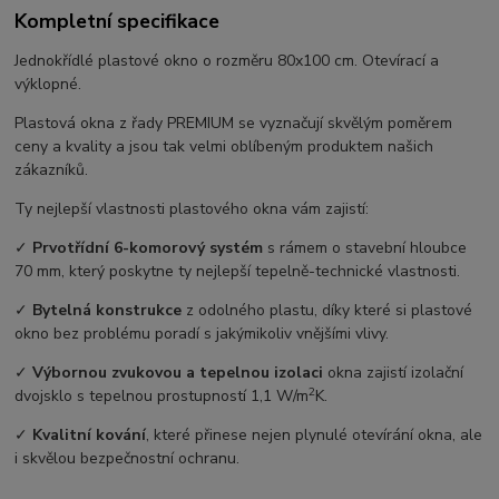
Kompletní specifikace
Jednokřídlé plastové okno o rozměru 80x100 cm. Otevírací a
výklopné.
Plastová okna z řady PREMIUM se vyznačují skvělým poměrem
ceny a kvality a jsou tak velmi oblíbeným produktem našich
zákazníků.
Ty nejlepší vlastnosti plastového okna vám zajistí:
✓
Prvotřídní 6-komorový systém
s rámem o stavební hloubce
70 mm, který poskytne ty nejlepší tepelně-technické vlastnosti.
✓
Bytelná konstrukce
z odolného plastu, díky které si plastové
okno bez problému poradí s jakýmikoliv vnějšími vlivy.
✓
Výbornou zvukovou a tepelnou izolaci
okna zajistí izolační
2
dvojsklo s tepelnou prostupností 1,1 W/m
K.
✓
Kvalitní kování
, které přinese nejen plynulé otevírání okna, ale
i skvělou bezpečnostní ochranu.