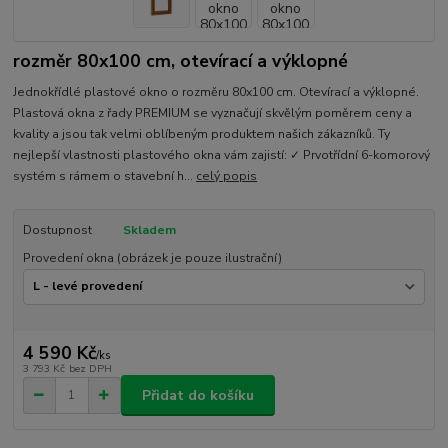
rozměr 80x100 cm, otevírací a výklopné
Jednokřídlé plastové okno o rozměru 80x100 cm. Otevírací a výklopné.
Plastová okna z řady PREMIUM se vyznačují skvělým poměrem ceny a
kvality a jsou tak velmi oblíbeným produktem našich zákazníků. Ty
nejlepší vlastnosti plastového okna vám zajistí: ✓ Prvotřídní 6-komorový
systém s rámem o stavební h...
celý popis
Dostupnost
Skladem
Provedení okna (obrázek je pouze ilustrační)
4 590 Kč
/
ks
3 793 Kč
bez DPH
Přidat do košíku