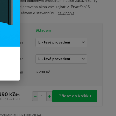
y a jsou tak velmi oblíbeným produktem našich zákazníků. Ty
í vlastnosti plastového okna vám zajistí: ✓ Prvotřídní 6-
vý systém s rámem o stavební hl...
celý popis
tupnost
Skladem
vedení dveří
rázek je pouze
trační)
k
vedení okna
rázek je pouze
trační)
a před slevou
6 290 Kč
990 Kč
/
ks
Přidat do košíku
98 Kč
bez DPH
roduktu:
30092100120.64