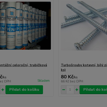
ntážní celoroční, trubičková
Turbošrouby kotevní, bílý zi
ks)
č
80 Kč
/
ks
/
ks
Skladem
ez DPH
66 Kč
bez DPH
Přidat do košíku
Přidat do ko