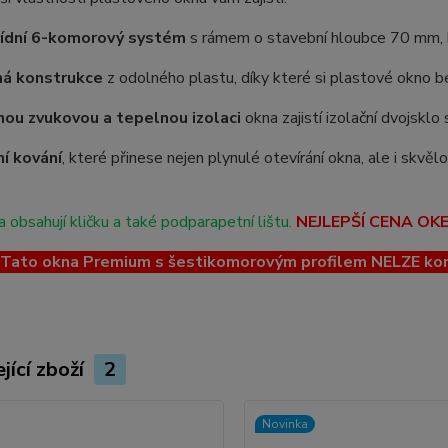
řídní 6-komorový systém
s rámem o stavební hloubce 70 mm, kt
ná konstrukce
z odolného plastu, díky které si plastové okno be
ou zvukovou a tepelnou izolaci
okna zajistí izolační dvojskl
ní kování
, které přinese nejen plynulé otevírání okna, ale i skvě
 obsahují kličku a také podparapetní lištu.
NEJLEPŠÍ CENA OK
ato okna Premium s šestikomorovým profilem NELZE kombin
jící zboží
2
Novinka