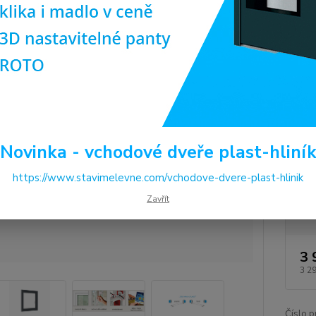
kvalit
nejlepš
komoro
Dos
Pro
(ob
ilus
Novinka - vchodové dveře plast-hliní
Pro
(ob
ilus
https://www.stavimelevne.com/vchodove-dvere-plast-hlinik
Cen
Zavřít
3 
3 2
Číslo p