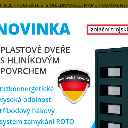
025 - POSPĚŠTE SI S OBJEDNÁVKOU. MÁME 7 000 OKEN A
E
MONTÁŽE OKEN OD NÁS
SPOKOJENÍ ZÁKAZNÍCI
U
KONTAKT
O NÁS
Hledat
lastová okna
plastové okno 80x80 cm, jednokřídlé, antracit/bílé, PRE
tové okno 80x80 cm, jednokřídlé
0
rozm
Doprava ZDARMA
Jednok
Plasto