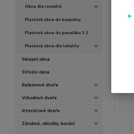
Okna dle rozměrů
Plastová okna do koupelny
Plastová okna do paneláku 3 1
Plastová okna dle lokality
Sklepní okna
Střešní okna
Balkonové dveře
Vchodové dveře
Interiérové dveře
Zárubně, obložky, kování