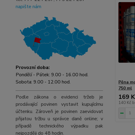
napište nám
Provozní doba:
Pondělí - Pátek: 9.00 - 16.00 hod.
Sobota: 9.00 - 12.00 hod.
Pěna mo
750 ml
169 K
Podle zákona o evidenci tržeb je
140 Kč
b
prodávající povinen vystavit kupujícímu
účtenku. Zároveň je povinen zaevidovat
přijatou tržbu u správce daně online; v
případě technického výpadku pak
nejpozději do 48 hodin.