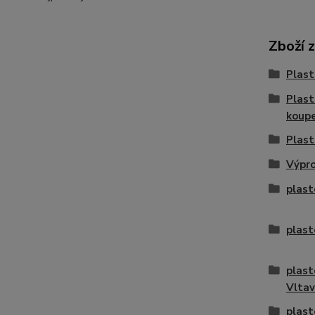
Zboží 
Plast
Plast
koup
Plast
Výpro
plast
plast
plast
Vlta
plast