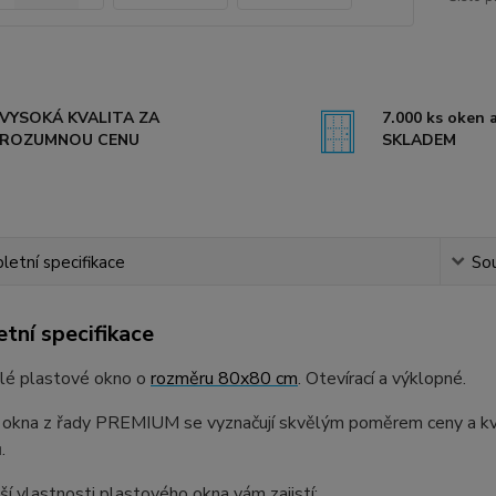
VYSOKÁ KVALITA ZA
7.000 ks oken a
ROZUMNOU CENU
SKLADEM
etní specifikace
Sou
tní specifikace
dlé plastové okno o
rozměru 80x80 cm
. Otevírací a výklopné.
 okna z řady PREMIUM se vyznačují skvělým poměrem ceny a kval
.
ší vlastnosti plastového okna vám zajistí: