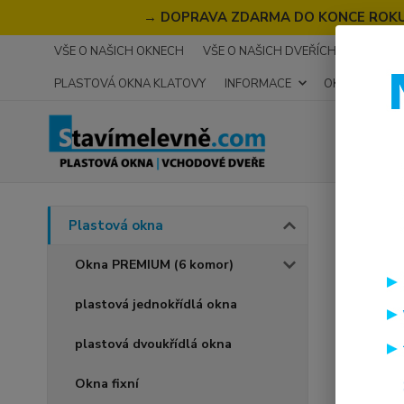
→
DOPRAVA ZDARMA DO KONCE ROKU 2
VŠE O NAŠICH OKNECH
VŠE O NAŠICH DVEŘÍCH
RECENZ
PLASTOVÁ OKNA KLATOVY
INFORMACE
OKNA NA MÍR
Úvod
P
Plastová okna
plas
Okna PREMIUM (6 komor)
700
plastová jednokřídlá okna
Novinka
plastová dvoukřídlá okna
Okna fixní