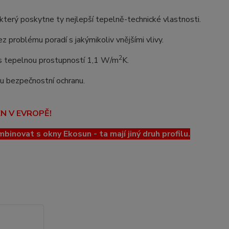
erý poskytne ty nejlepší tepelně-technické vlastnosti.
z problému poradí s jakýmikoliv vnějšími vlivy.
2
o s tepelnou prostupností 1,1 W/m
K.
lou bezpečnostní ochranu.
EN V EVROPĚ!
ovat s okny Ekosun - ta mají jiný druh profilu.