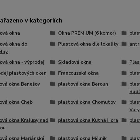
zařazeno v kategoriích
ová okna
Okna PREMIUM (6 komor)
plas
ová okna do
Plastová okna dle lokality
antr
elny
ová okna - výprodej
Skladová okna
Plas
dej plastových oken
Francouzská okna
plas
ová okna Benešov
plastová okna Beroun
plas
Budě
ová okna Cheb
plastová okna Chomutov
plas
Vary
ová okna Kralupy nad
plastová okna Kutná Hora
plas
vou
ová okna Mariánské
plastová okna Mělník
plas