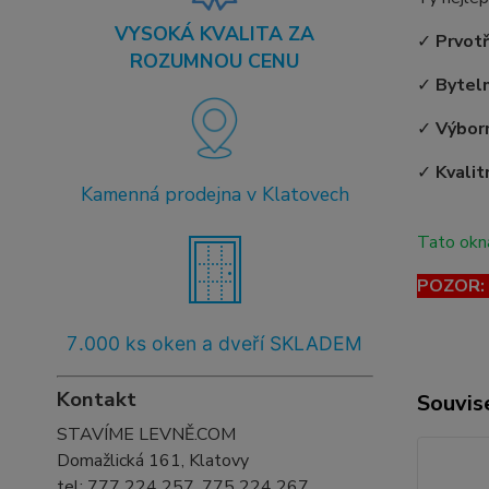
VYSOKÁ KVALITA ZA
✓
Prvot
ROZUMNOU CENU
✓
Bytel
✓
Výborn
✓
Kvalit
Kamenná prodejna v Klatovech
Tato okna
POZOR: T
7
.000 ks oken a dveří SKLADEM
Kontakt
Souvise
STAVÍME LEVNĚ.COM
Domažlická 161, Klatovy
tel:
777 224 257, 775 224 267