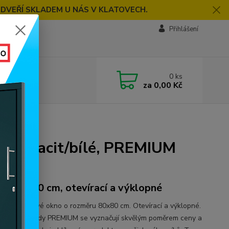
 DVEŘÍ SKLADEM U NÁS V KLATOVECH.
Přihlášení
0
ks
za
0,00 Kč
MIUM 7000
, antracit/bílé, PREMIUM
ěr 80x80 cm, otevírací a výklopné
řídlé plastové okno o rozměru 80x80 cm. Otevírací a výklopné.
vá okna z řady PREMIUM se vyznačují skvělým poměrem ceny a