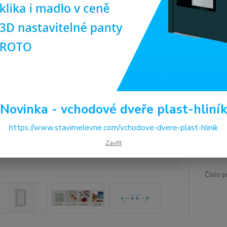
Prvotř
Dos
Pro
(ob
ilus
Cen
Novinka - vchodové dveře plast-hliní
https://www.stavimelevne.com/vchodove-dvere-plast-hlinik
4 
Zavřít
3 4
Číslo p