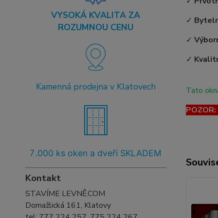
✓
Prvot
VYSOKÁ KVALITA ZA
✓
Bytel
ROZUMNOU CENU
✓
Výborn
✓
Kvalit
Kamenná prodejna v Klatovech
Tato okna
POZOR: T
7
.000 ks oken a dveří SKLADEM
Souvise
Kontakt
STAVÍME LEVNĚ.COM
Domažlická 161, Klatovy
tel:
777 224 257, 775 224 267