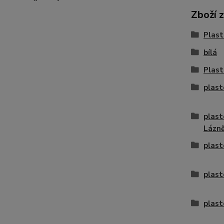
Zboží 
Plast
bílá
Plast
plast
plast
Lázn
plast
plast
plast