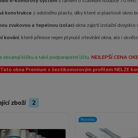
řídní 6-komorový systém
s rámem o stavební hloubce 70 mm, kt
ná konstrukce
z odolného plastu, díky které si plastové okno be
ou zvukovou a tepelnou izolaci
okna zajistí izolační dvojskl
ní kování
, které přinese nejen plynulé otevírání okna, ale i skvě
 obsahují kličku a také podparapetní lištu.
NEJLEPŠÍ CENA OK
ato okna Premium s šestikomorovým profilem NELZE kombin
jící zboží
2
Novinka