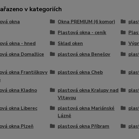
zařazeno v kategoriích
ová okna
Okna PREMIUM (6 komor)
plas
Plastová okna - ceník
Plas
ová okna - hned
Sklad oken
Výpr
ová okna Domažlice
plastová okna Benešov
plas
ová okna Františkovy
plastová okna Cheb
plas
ě
ová okna Kladno
plastová okna Kralupy nad
plas
Vltavou
ová okna Liberec
plastová okna Mariánské
plas
Lázně
ová okna Plzeň
plastová okna Příbram
plas