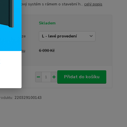
ídní 6-komorový systém s rámem o stavební h...
celý popis
tupnost
Skladem
vedení dveří
rázek je pouze
trační)
a před slevou
6 090 Kč
k
190 Kč
/
ks
Přidat do košíku
63 Kč
bez DPH
roduktu:
220329100143