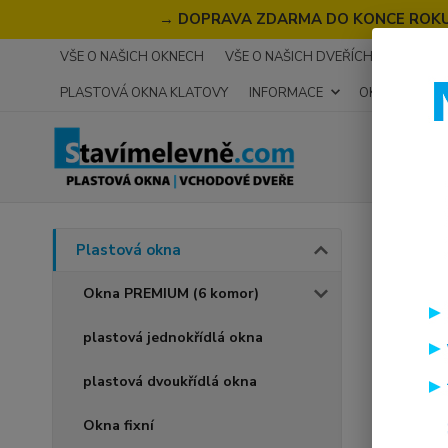
→
DOPRAVA ZDARMA DO KONCE ROKU 2
VŠE O NAŠICH OKNECH
VŠE O NAŠICH DVEŘÍCH
RECENZ
PLASTOVÁ OKNA KLATOVY
INFORMACE
OKNA NA MÍR
Úvod
P
Plastová okna
plas
Okna PREMIUM (6 komor)
plastová jednokřídlá okna
Akce
plastová dvoukřídlá okna
Okna fixní