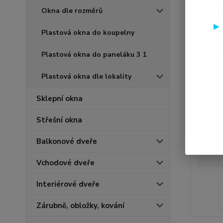
Okna dle rozměrů
Plastová okna do koupelny
Plastová okna do paneláku 3 1
Plastová okna dle lokality
Sklepní okna
Střešní okna
Balkonové dveře
Vchodové dveře
Interiérové dveře
Zárubně, obložky, kování