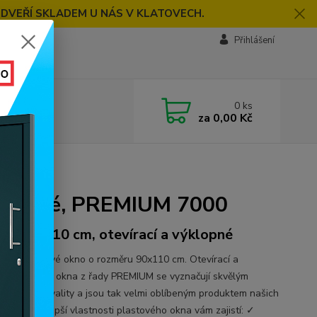
 DVEŘÍ SKLADEM U NÁS V KLATOVECH.
Přihlášení
0
ks
za
0,00 Kč
00
lé, bílé, PREMIUM 7000
ěr 90x110 cm, otevírací a výklopné
řídlé plastové okno o rozměru 90x110 cm. Otevírací a
né. Plastová okna z řady PREMIUM se vyznačují skvělým
m ceny a kvality a jsou tak velmi oblíbeným produktem našich
íků. Ty nejlepší vlastnosti plastového okna vám zajistí: ✓