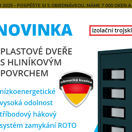
025 - POSPĚŠTE SI S OBJEDNÁVKOU. MÁME 7 000 OKEN A
E
MONTÁŽE OKEN OD NÁS
SPOKOJENÍ ZÁKAZNÍCI
U
KONTAKT
O NÁS
Hledat
lastová okna
plastové okno 90x110 cm, jednokřídlé, bílé, PREMIUM 70
tové okno 90x110 cm, jednokříd
rozm
TOP produkt
Doprava ZDARMA
Jednok
výklop
poměre
zákazn