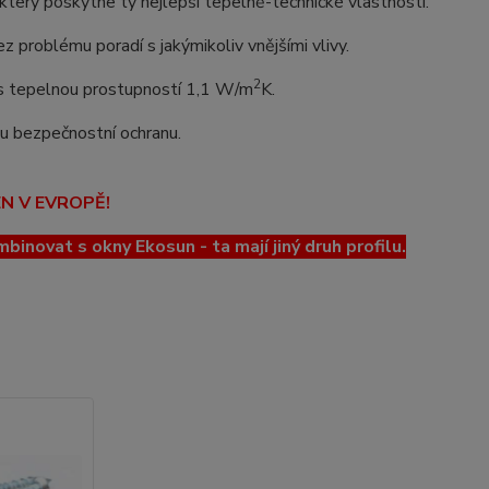
erý poskytne ty nejlepší tepelně-technické vlastnosti.
z problému poradí s jakýmikoliv vnějšími vlivy.
2
o s tepelnou prostupností 1,1 W/m
K.
lou bezpečnostní ochranu.
EN V EVROPĚ!
ovat s okny Ekosun - ta mají jiný druh profilu.