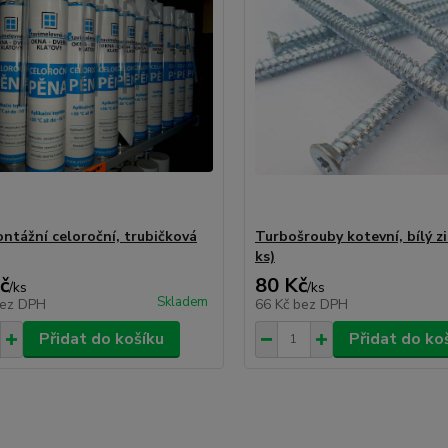
ntážní celoroční, trubičková
Turbošrouby kotevní, bílý zi
ks)
č
80 Kč
/
ks
/
ks
Skladem
ez DPH
66 Kč
bez DPH
Přidat do košíku
Přidat do ko