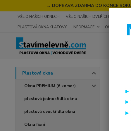
→
DOPRAVA ZDARMA DO KONCE ROKU 2
VŠE O NAŠICH OKNECH
VŠE O NAŠICH DVEŘÍCH
RECENZ
PLASTOVÁ OKNA KLATOVY
INFORMACE
OKNA NA MÍR
Úvod
P
Plastová okna
plas
Okna PREMIUM (6 komor)
plastová jednokřídlá okna
Akce
plastová dvoukřídlá okna
Okna fixní