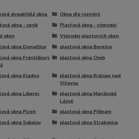
tová dvoukřídlá okna
Okna dle rozměrů
tová okna - ceník
Plastová okna - výprodej
d oken
Výprodej plastových oken
tová okna Domažlice
plastová okna Benešov
tová okna Františkovy
plastová okna Cheb
ně
tová okna Kladno
plastová okna Kralupy nad
Vltavou
tová okna Liberec
plastová okna Mariánské
Lázně
tová okna Plzeň
plastová okna Příbram
tová okna Sokolov
plastová okna Strakonice