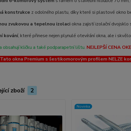
řídní 6-komorový systém
s rámem o stavební hloubce 70 mm, kt
ná konstrukce
z odolného plastu, díky které si plastové okno be
ou zvukovou a tepelnou izolaci
okna zajistí izolační dvojskl
ní kování
, které přinese nejen plynulé otevírání okna, ale i skvě
 obsahují kličku a také podparapetní lištu.
NEJLEPŠÍ CENA OK
ato okna Premium s šestikomorovým profilem NELZE kombin
jící zboží
2
Novinka