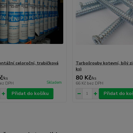
ntážní celoroční, trubičková
Turbošrouby kotevní, bílý zi
ks)
č
80 Kč
/
ks
/
ks
Skladem
ez DPH
66 Kč
bez DPH
Přidat do košíku
Přidat do ko