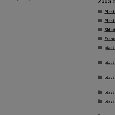
Zboží 
Plast
Plast
Skla
Franc
plast
plas
plast
plast
plast