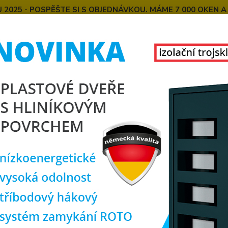
025 - POSPĚŠTE SI S OBJEDNÁVKOU. MÁME 7 000 OKEN A
E
MONTÁŽE OKEN OD NÁS
SPOKOJENÍ ZÁKAZNÍCI
U
KONTAKT
O NÁS
Hledat
lastová okna
plastové okno 90x120 cm, dvoukřídlé, bílé, PREMIUM 70
tové okno 90x120 cm, dvoukřídl
rozm
TOP produkt
Doprava ZDARMA
Dvoukř
výklop
poměre
zákazn