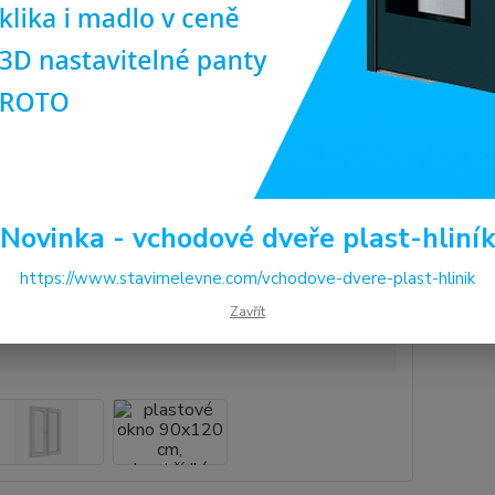
Prvotř
Dos
Cen
5 
Novinka - vchodové dveře plast-hliní
4 7
https://www.stavimelevne.com/vchodove-dvere-plast-hlinik
Číslo p
Zavřít