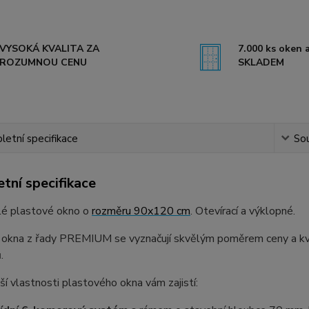
VYSOKÁ KVALITA ZA
7.000 ks oken a
ROZUMNOU CENU
SKLADEM
etní specifikace
Sou
tní specifikace
lé plastové okno o
rozměru 90x120 cm
. Otevírací a výklopné.
 okna z řady PREMIUM se vyznačují skvělým poměrem ceny a kval
.
ší vlastnosti plastového okna vám zajistí: