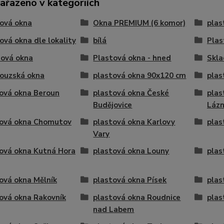
zařazeno v kategoriích
ová okna
Okna PREMIUM (6 komor)
plas
ová okna dle lokality
bílá
Plas
dová okna
Plastová okna - hned
Skla
ouzská okna
plastová okna 90x120 cm
plas
ová okna Beroun
plastová okna České
plas
Budějovice
Láz
tová okna Chomutov
plastová okna Karlovy
plas
Vary
ová okna Kutná Hora
plastová okna Louny
plas
ová okna Mělník
plastová okna Písek
plas
ová okna Rakovník
plastová okna Roudnice
plas
nad Labem