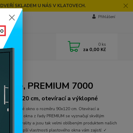
 DVEŘÍ SKLADEM U NÁS V KLATOVECH.
Přihlášení
0
ks
za
0,00 Kč
00
é, bílé, PREMIUM 7000
ěr 90x120 cm, otevírací a výklopné
ídlé plastové okno o rozměru 90x120 cm. Otevírací a
né. Plastová okna z řady PREMIUM se vyznačují skvělým
m ceny a kvality a jsou tak velmi oblíbeným produktem našich
íků. Ty nejlepší vlastnosti plastového okna vám zajistí: ✓