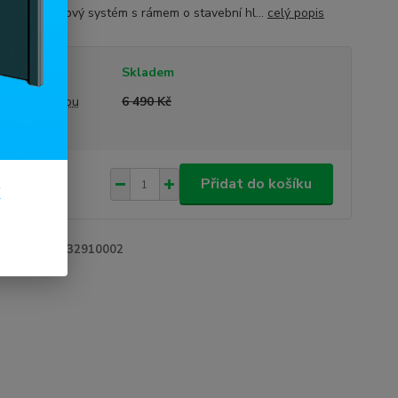
ídní 6-komorový systém s rámem o stavební hl...
celý popis
tupnost
Skladem
a před slevou
6 490 Kč
790 Kč
/
ks
Přidat do košíku
k
85 Kč
bez DPH
roduktu:
22032910002