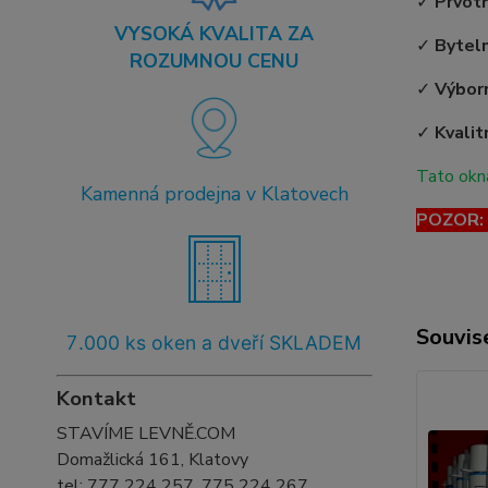
✓
Prvot
VYSOKÁ KVALITA ZA
✓
Bytel
ROZUMNOU CENU
✓
Výborn
✓
Kvalit
Tato okna
Kamenná prodejna v Klatovech
POZOR: T
Souvise
7
.000 ks oken a dveří SKLADEM
Kontakt
STAVÍME LEVNĚ.COM
Domažlická 161, Klatovy
tel:
777 224 257, 775 224 267