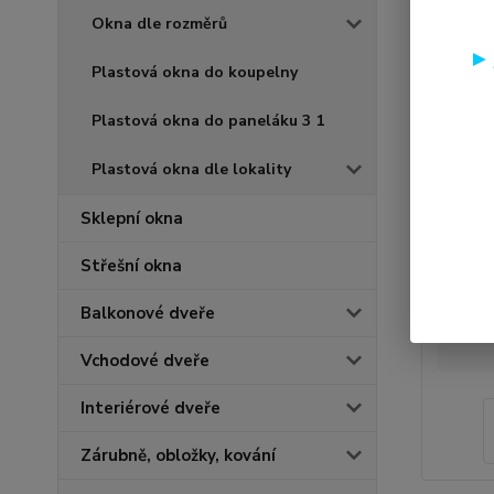
Okna dle rozměrů
Plastová okna do koupelny
Plastová okna do paneláku 3 1
Plastová okna dle lokality
Sklepní okna
Střešní okna
Balkonové dveře
Vchodové dveře
Interiérové dveře
Zárubně, obložky, kování