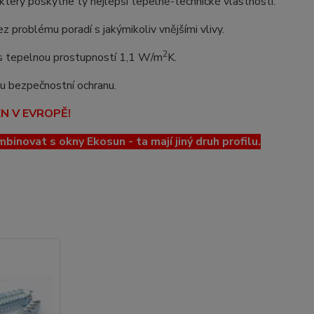
erý poskytne ty nejlepší tepelně-technické vlastnosti.
z problému poradí s jakýmikoliv vnějšími vlivy.
2
o s tepelnou prostupností 1,1 W/m
K.
lou bezpečnostní ochranu.
EN V EVROPĚ!
ovat s okny Ekosun - ta mají jiný druh profilu.