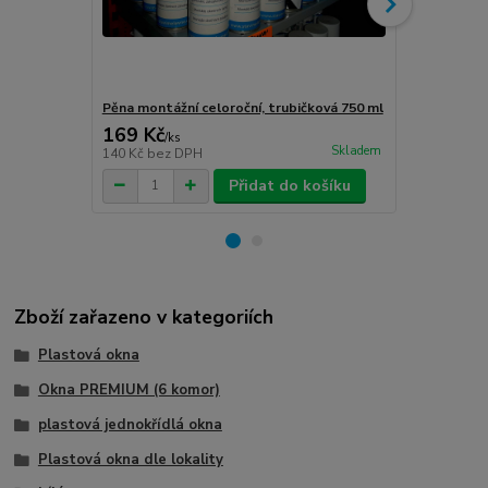
Pěna montážní celoroční, trubičková 750 ml
Turbošrouby 
169 Kč
80 Kč
/
ks
/
ks
Skladem
140 Kč
bez DPH
66 Kč
bez D
Přidat do košíku
Zboží zařazeno v kategoriích
Plastová okna
Okna PREMIUM (6 komor)
plastová jednokřídlá okna
Plastová okna dle lokality