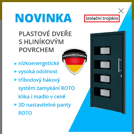
→
DOPRAVA ZDARMA DO KONCE ROKU 2025 - POSPĚŠTE SI S
OBJEDNÁVKOU. MÁME 7 000 OKEN A DVEŘÍ SKLADEM U NÁS V
KLATOVECH.
0
ks
za
0,00 Kč
Menu
Hledat
Úvod
Plastová okna
plastové okno 90x130 cm, jednokřídlé, bílé,
PREMIUM 7000
plastové okno 90x130 cm,
jednokřídlé, bílé, PREMIUM 7000
Akce
TOP produkt
Doprava ZDARMA