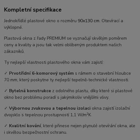
Kompletní specifikace
Jednokřídlé plastové okno o rozměru
90x130 cm
. Otevírací a
výklopné.
Plastová okna z řady PREMIUM se vyznačují skvělým poměrem
ceny a kvality a jsou tak velmi oblíbeným produktem našich
zákazníků.
Ty nejlepší vlastnosti plastového okna vám zajistí:
✓
Prvotřídní 6-komorový systém
s rámem o stavební hloubce
70 mm, který poskytne ty nejlepší tepelně-technické vlastnosti.
✓
Bytelná konstrukce
z odolného plastu, díky které si plastové
okno bez problému poradí s jakýmikoliv vnějšími vlivy.
✓
Výbornou zvukovou a tepelnou izolaci
okna zajistí izolační
2
dvojsklo s tepelnou prostupností 1,1 W/m
K.
✓
Kvalitní kování
, které přinese nejen plynulé otevírání okna, ale
i skvělou bezpečnostní ochranu.