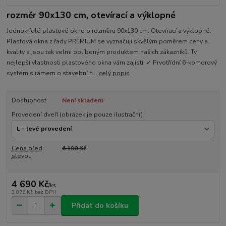
rozměr 90x130 cm, otevírací a výklopné
Jednokřídlé plastové okno o rozměru 90x130 cm. Otevírací a výklopné.
Plastová okna z řady PREMIUM se vyznačují skvělým poměrem ceny a
kvality a jsou tak velmi oblíbeným produktem našich zákazníků. Ty
nejlepší vlastnosti plastového okna vám zajistí: ✓ Prvotřídní 6-komorový
systém s rámem o stavební h...
celý popis
Dostupnost
Není skladem
Provedení dveří (obrázek je pouze ilustrační)
Cena před
6 190 Kč
slevou
4 690 Kč
/
ks
3 876 Kč
bez DPH
Přidat do košíku