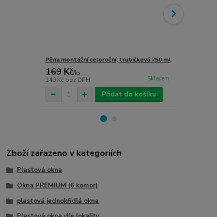
Pěna montážní celoroční, trubičková 750 ml
Turbošrouby 
169 Kč
80 Kč
/
ks
/
ks
Skladem
140 Kč
bez DPH
66 Kč
bez D
Přidat do košíku
Zboží zařazeno v kategoriích
Plastová okna
Okna PREMIUM (6 komor)
plastová jednokřídlá okna
Plastová okna dle lokality