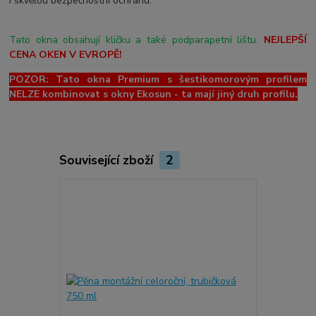
i skvělou bezpečnostní ochranu.
Tato okna obsahují kličku a také podparapetní lištu.
NEJLEPŠÍ
CENA OKEN V EVROPĚ!
POZOR: Tato okna Premium s šestikomorovým profilem
NELZE kombinovat s okny Ekosun - ta mají jiný druh profilu.
Související zboží
2
Novinka