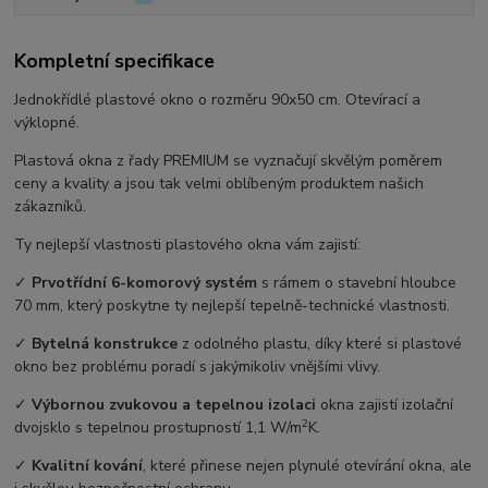
Kompletní specifikace
Jednokřídlé plastové okno o rozměru 90x50 cm. Otevírací a
výklopné.
Plastová okna z řady PREMIUM se vyznačují skvělým poměrem
ceny a kvality a jsou tak velmi oblíbeným produktem našich
zákazníků.
Ty nejlepší vlastnosti plastového okna vám zajistí:
✓
Prvotřídní 6-komorový systém
s rámem o stavební hloubce
70 mm, který poskytne ty nejlepší tepelně-technické vlastnosti.
✓
Bytelná konstrukce
z odolného plastu, díky které si plastové
okno bez problému poradí s jakýmikoliv vnějšími vlivy.
✓
Výbornou zvukovou a tepelnou izolaci
okna zajistí izolační
2
dvojsklo s tepelnou prostupností 1,1 W/m
K.
✓
Kvalitní kování
, které přinese nejen plynulé otevírání okna, ale