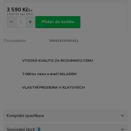
3 590 Kč
/
ks
2 967 Kč
bez DPH
Přidat do košíku
Číslo produktu:
30092910006.611
VYSOKÁ KVALITA ZA ROZUMNOU CENU
7.000 ks oken a dveří SKLADEM
VLASTNÍ PRODEJNA V KLATOVECH
Kompletní specifikace
Související zboží
2