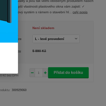
m ceny a kvality a jsou tak velmi oblíbeným produktem našich
ků. Ty nejlepší vlastnosti plastového okna vám zajistí: ✓
ídní 6-komorový systém s rámem o stavební hl...
celý popis
tupnost
Není skladem
vedení okna
rázek je pouze
trační)
a před slevou
5 890 Kč
690 Kč
/
ks
Přidat do košíku
50 Kč
bez DPH
roduktu:
300929060