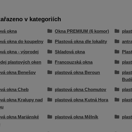
zařazeno v kategoriích
ová okna
Okna PREMIUM (6 komor)
plas
ová okna do koupelny
Plastová okna dle lokality
antra
ová okna - výprodej
Skladová okna
Plas
dej plastových oken
Francouzská okna
plas
ová okna Benešov
plastová okna Beroun
plas
Budě
ová okna Cheb
plastová okna Chomutov
plas
ová okna Kralupy nad
plastová okna Kutná Hora
plas
ou
ová okna Mariánské
plastová okna Mělník
plas
ě