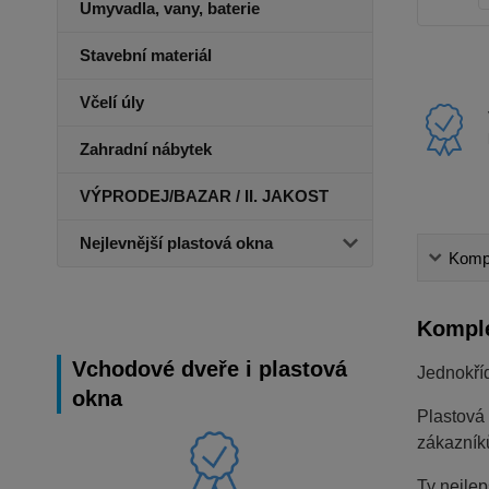
Umyvadla, vany, baterie
Stavební materiál
Včelí úly
Zahradní nábytek
VÝPRODEJ/BAZAR / II. JAKOST
Nejlevnější plastová okna
Kompl
Komple
Vchodové dveře i plastová
Jednokří
okna
Plastová
zákazník
Ty nejlep