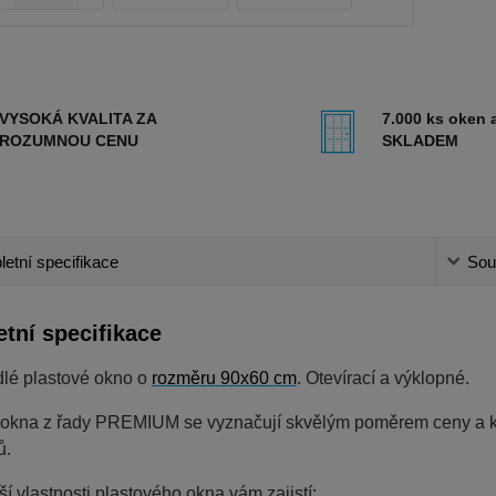
VYSOKÁ KVALITA ZA
7.000 ks oken a
ROZUMNOU CENU
SKLADEM
etní specifikace
Sou
tní specifikace
dlé plastové okno o
rozměru 90x60 cm
. Otevírací a výklopné.
 okna z řady PREMIUM se vyznačují skvělým poměrem ceny a kva
ů.
ší vlastnosti plastového okna vám zajistí: