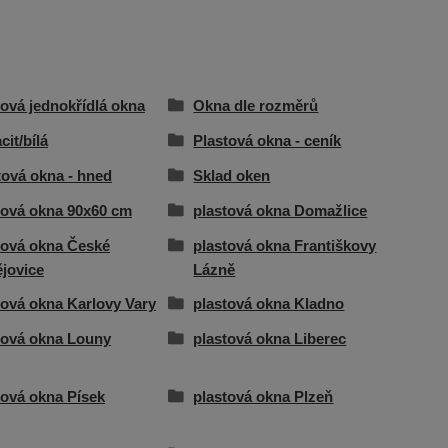
tová jednokřídlá okna
Okna dle rozměrů
cit/bílá
Plastová okna - ceník
tová okna - hned
Sklad oken
tová okna 90x60 cm
plastová okna Domažlice
tová okna České
plastová okna Františkovy
jovice
Lázně
tová okna Karlovy Vary
plastová okna Kladno
tová okna Louny
plastová okna Liberec
tová okna Písek
plastová okna Plzeň