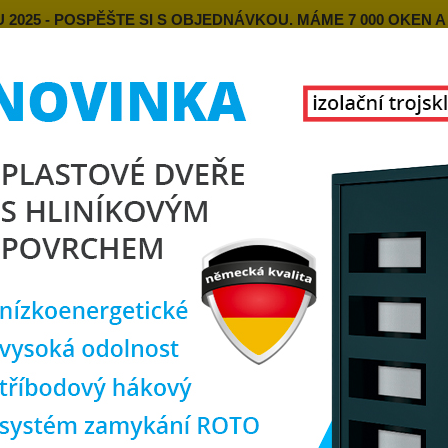
025 - POSPĚŠTE SI S OBJEDNÁVKOU. MÁME 7 000 OKEN A
NZE
MONTÁŽE OKEN OD NÁS
SPOKOJENÍ ZÁKAZNÍCI
RU
KONTAKT
O NÁS
Hledat
lastová okna
plastové okno 90x60 cm, jednokřídlé, antracit/bílé, PREM
tové okno 90x60 cm, jednokřídlé
0
rozm
TOP produkt
Doprava ZDARMA
Jednok
výklop