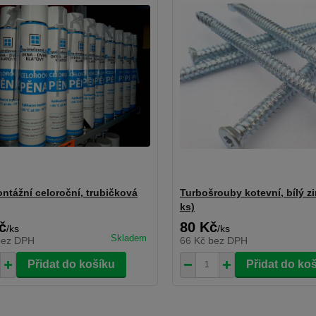
ntážní celoroční, trubičková
Turbošrouby kotevní, bílý zi
ks)
č
80 Kč
/
ks
/
ks
Skladem
bez DPH
66 Kč
bez DPH
Přidat do košíku
Přidat do ko