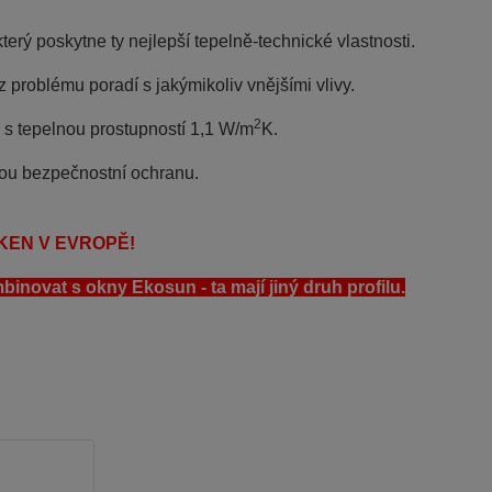
rý poskytne ty nejlepší tepelně-technické vlastnosti.
z problému poradí s jakýmikoliv vnějšími vlivy.
2
o s tepelnou prostupností 1,1 W/m
K.
ělou bezpečnostní ochranu.
KEN V EVROPĚ!
vat s okny Ekosun - ta mají jiný druh profilu.