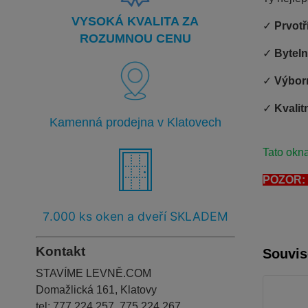
VYSOKÁ KVALITA ZA
✓
Prvot
ROZUMNOU CENU
✓
Bytel
✓
Výborn
✓
Kvalit
Kamenná prodejna v Klatovech
Tato okna
POZOR: T
.000 ks oken a dveří SKLADEM
7
Kontakt
Souvis
STAVÍME LEVNĚ.COM
Domažlická 161, Klatovy
tel:
777 224 257, 775 224 267