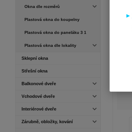
Okna dle rozměrů
Plastová okna do koupelny
Plastová okna do paneláku 3 1
Plastová okna dle lokality
Sklepní okna
Střešní okna
Balkonové dveře
Vchodové dveře
Interiérové dveře
Zárubně, obložky, kování