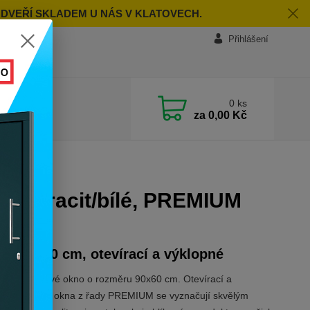
 DVEŘÍ SKLADEM U NÁS V KLATOVECH.
Přihlášení
0
ks
za
0,00 Kč
IUM 7000
, antracit/bílé, PREMIUM
ěr 90x60 cm, otevírací a výklopné
řídlé plastové okno o rozměru 90x60 cm. Otevírací a
né. Plastová okna z řady PREMIUM se vyznačují skvělým