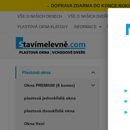
→
DOPRAVA ZDARMA DO KONCE ROKU 2
VŠE O NAŠICH OKNECH
VŠE O NAŠICH DVEŘÍCH
RECE
PLASTOVÁ OKNA KLATOVY
INFORMACE
OKNA NA MÍ
Úvod
P
Plastová okna
plas
Okna PREMIUM (6 komor)
700
plastová jednokřídlá okna
Akce
plastová dvoukřídlá okna
Okna fixní