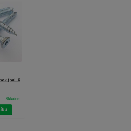
nek (bal. 6
Skladem
šíku