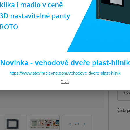
poměre
zákazní
Prvotř
Dos
Pro
(ob
ilus
Novinka - vchodové dveře plast-hliník
Cen
https://www.stavimelevne.com/vchodove-dvere-plast-hlinik
Zavřít
3 
3 0
Číslo p