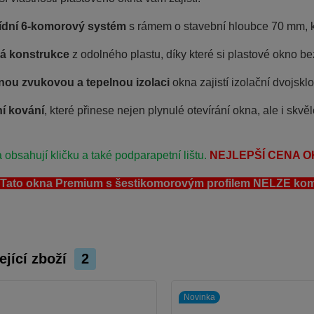
řídní 6-komorový systém
s rámem o stavební hloubce 70 mm, kte
ná konstrukce
z odolného plastu, díky které si plastové okno be
ou zvukovou a tepelnou izolaci
okna zajistí izolační dvojskl
ní kování
, které přinese nejen plynulé otevírání okna, ale i skv
 obsahují kličku a také podparapetní lištu.
NEJLEPŠÍ CENA O
ato okna Premium s šestikomorovým profilem NELZE kombino
ející zboží
2
Novinka