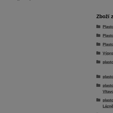
Zboží 
Plast
Plast
Plast
Výpro
plast
plast
plast
Vltav
plast
Lázn