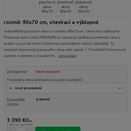
rozměr 90x70 cm, otevírací a výklopné
Jednokřídlé plastové okno o rozměru 90x70 cm. Otevírací a výklopné.
Plastová okna z řady PREMIUM se vyznačují skvělým poměrem ceny a
kvality a jsou tak velmi oblíbeným produktem našich zákazníků. Ty
nejlepší vlastnosti plastového okna vám zajistí: ✓ Prvotřídní 6-komorový
systém s rámem o stavební hl...
celý popis
Dostupnost
Není skladem
Provedení okna (obrázek je pouze ilustrační)
Cena před
5 390 Kč
slevou
3 390 Kč
/
ks
2 802 Kč
bez DPH