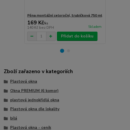
Pěna montážní celoroční, trubičková 750 ml
Turbošrouby 
169 Kč
80 Kč
/
ks
/
ks
Skladem
140 Kč
bez DPH
66 Kč
bez D
Přidat do košíku
Zboží zařazeno v kategoriích
Plastová okna
Okna PREMIUM (6 komor)
plastová jednokřídlá okna
Plastová okna dle lokality
bílá
Plastová okna - ceník