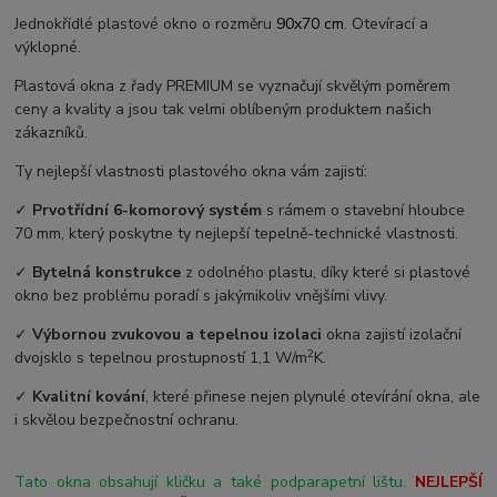
Jednokřídlé plastové okno o rozměru
90x70 cm
. Otevírací a
výklopné.
Plastová okna z řady PREMIUM se vyznačují skvělým poměrem
ceny a kvality a jsou tak velmi oblíbeným produktem našich
zákazníků.
Ty nejlepší vlastnosti plastového okna vám zajistí:
✓
Prvotřídní 6-komorový systém
s rámem o stavební hloubce
70 mm, který poskytne ty nejlepší tepelně-technické vlastnosti.
✓
Bytelná konstrukce
z odolného plastu, díky které si plastové
okno bez problému poradí s jakýmikoliv vnějšími vlivy.
✓
Výbornou zvukovou a tepelnou izolaci
okna zajistí izolační
2
dvojsklo s tepelnou prostupností 1,1 W/m
K.
✓
Kvalitní kování
, které přinese nejen plynulé otevírání okna, ale
i skvělou bezpečnostní ochranu.
Tato okna obsahují kličku a také podparapetní lištu.
NEJLEPŠÍ