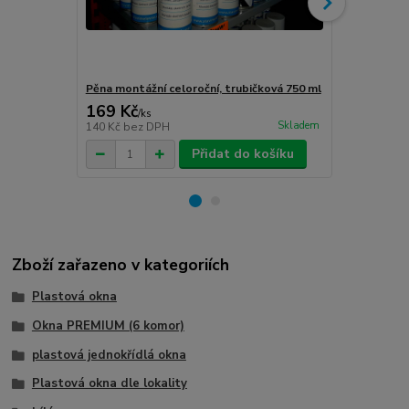
Pěna montážní celoroční, trubičková 750 ml
Turbošrouby 
169 Kč
80 Kč
/
ks
/
ks
Skladem
140 Kč
bez DPH
66 Kč
bez D
Přidat do košíku
Zboží zařazeno v kategoriích
Plastová okna
Okna PREMIUM (6 komor)
plastová jednokřídlá okna
Plastová okna dle lokality