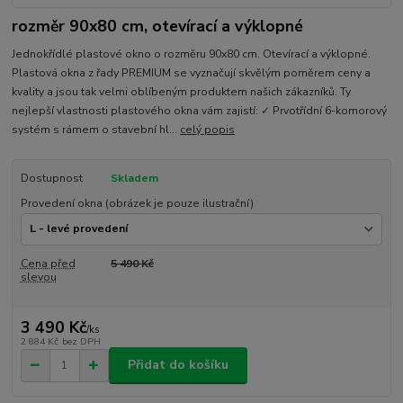
rozměr 90x80 cm, otevírací a výklopné
Jednokřídlé plastové okno o rozměru 90x80 cm. Otevírací a výklopné.
Plastová okna z řady PREMIUM se vyznačují skvělým poměrem ceny a
kvality a jsou tak velmi oblíbeným produktem našich zákazníků. Ty
nejlepší vlastnosti plastového okna vám zajistí: ✓ Prvotřídní 6-komorový
systém s rámem o stavební hl...
celý popis
Dostupnost
Skladem
Provedení okna (obrázek je pouze ilustrační)
Cena před
5 490 Kč
slevou
3 490 Kč
/
ks
2 884 Kč
bez DPH
Přidat do košíku