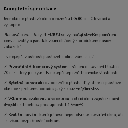
Kompletní specifikace
Jednokřídlé plastové okno o rozměru
90x80 cm
. Otevírací a
výklopné.
Plastová okna z řady PREMIUM se vyznačují skvělým poměrem
ceny a kvality a jsou tak velmi oblíbeným produktem našich
zákazníků.
Ty nejlepší vlastnosti plastového okna vám zajistí:
✓
Prvotřídní 6-komorový systém
s rámem o stavební hloubce
70 mm, který poskytne ty nejlepší tepelně-technické vlastnosti.
✓
Bytelná konstrukce
z odolného plastu, díky které si plastové
okno bez problému poradí s jakýmikoliv vnějšími vlivy.
✓
Výbornou zvukovou a tepelnou izolaci
okna zajistí izolační
2
dvojsklo s tepelnou prostupností 1,1 W/m
K.
✓
Kvalitní kování
, které přinese nejen plynulé otevírání okna, ale
i skvělou bezpečnostní ochranu.