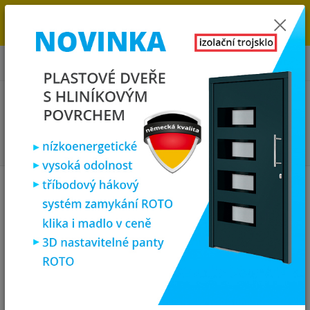
→
DOPRAVA ZDARMA DO KONCE ROKU 2025 - POSPĚŠTE SI S
OBJEDNÁVKOU. MÁME 7 000 OKEN A DVEŘÍ SKLADEM U NÁS V
KLATOVECH.
0
ks
za
0,00 Kč
Menu
Hledat
Úvod
Plastová okna
plastové okno 90x80 cm, jednokřídlé, bílé, PREMIUM
7000
plastové okno 90x80 cm,
jednokřídlé, bílé, PREMIUM 7000
Akce
TOP produkt
Doprava ZDARMA