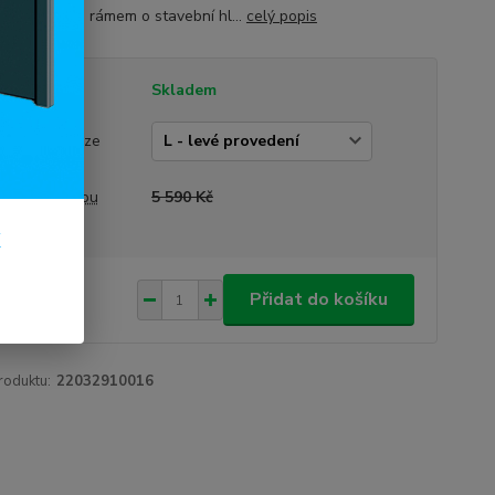
vý systém s rámem o stavební hl...
celý popis
tupnost
Skladem
vedení okna
rázek je pouze
trační)
a před slevou
5 590 Kč
k
590 Kč
/
ks
Přidat do košíku
67 Kč
bez DPH
roduktu:
22032910016