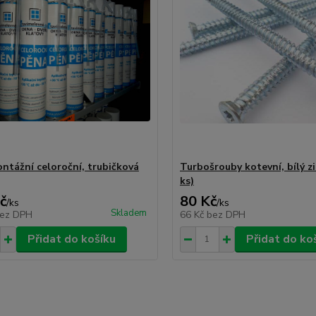
ntážní celoroční, trubičková
Turbošrouby kotevní, bílý zi
ks)
č
80 Kč
/
ks
/
ks
Skladem
ez DPH
66 Kč
bez DPH
Přidat do košíku
Přidat do ko