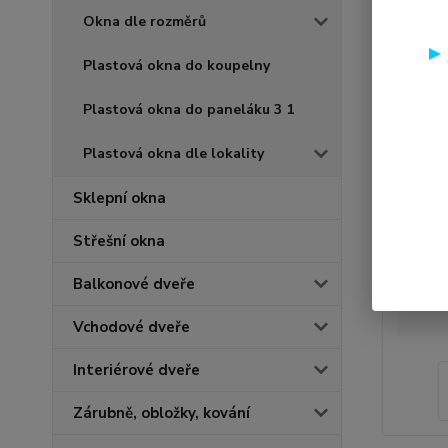
Okna dle rozměrů
Plastová okna do koupelny
Plastová okna do paneláku 3 1
Plastová okna dle lokality
Sklepní okna
Střešní okna
Balkonové dveře
Vchodové dveře
Interiérové dveře
Zárubně, obložky, kování