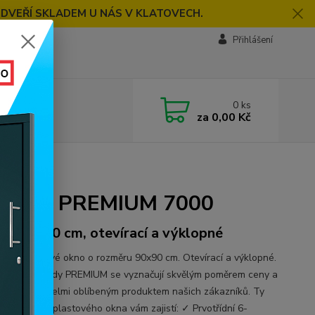
 DVEŘÍ SKLADEM U NÁS V KLATOVECH.
Přihlášení
0
ks
za
0,00 Kč
0
é, bílé, PREMIUM 7000
ěr 90x90 cm, otevírací a výklopné
řídlé plastové okno o rozměru 90x90 cm. Otevírací a výklopné.
vá okna z řady PREMIUM se vyznačují skvělým poměrem ceny a
y a jsou tak velmi oblíbeným produktem našich zákazníků. Ty
í vlastnosti plastového okna vám zajistí: ✓ Prvotřídní 6-