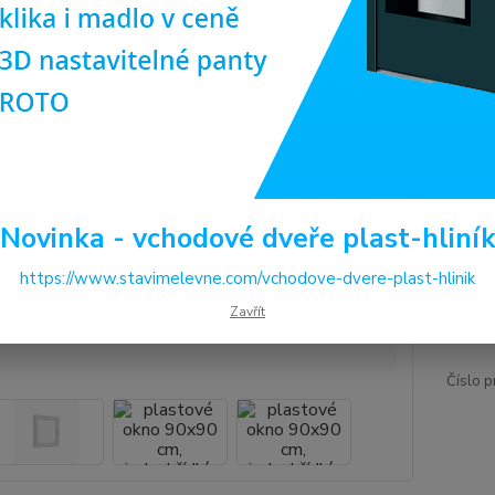
komoro
Dos
Pro
(ob
ilus
Cen
Novinka - vchodové dveře plast-hliní
https://www.stavimelevne.com/vchodove-dvere-plast-hlinik
3 
Zavřít
2 9
Číslo p