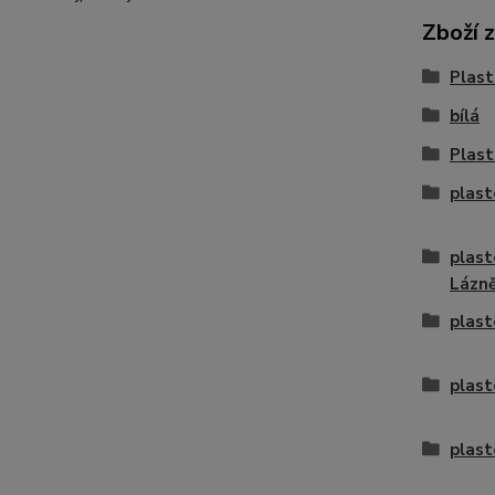
Zboží 
Plast
bílá
Plast
plast
plast
Lázn
plast
plast
plast