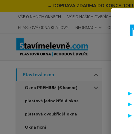
→
DOPRAVA ZDARMA DO KONCE ROKU 2
VŠE O NAŠICH OKNECH
VŠE O NAŠICH DVEŘÍCH
RECENZ
PLASTOVÁ OKNA KLATOVY
INFORMACE
OKNA NA MÍR
Úvod
P
Plastová okna
plas
Okna PREMIUM (6 komor)
plastová jednokřídlá okna
Akce
plastová dvoukřídlá okna
Okna fixní