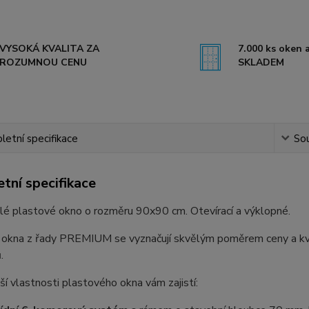
VYSOKÁ KVALITA ZA
7.000 ks oken a
ROZUMNOU CENU
SKLADEM
etní specifikace
Sou
tní specifikace
lé plastové okno o rozměru 90x90 cm. Otevírací a výklopné.
 okna z řady PREMIUM se vyznačují skvělým poměrem ceny a kval
.
ší vlastnosti plastového okna vám zajistí: