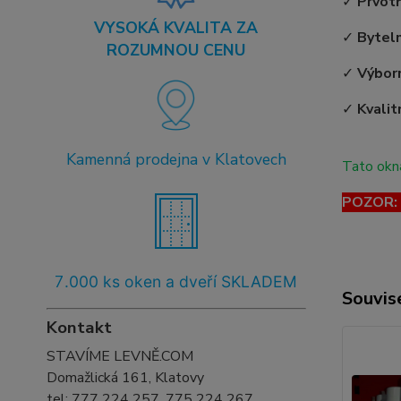
✓
Prvot
VYSOKÁ KVALITA ZA
✓
Bytel
ROZUMNOU CENU
✓
Výborn
✓
Kvalit
Kamenná prodejna v Klatovech
Tato okna
POZOR: T
7
.000 ks oken a dveří SKLADEM
Souvise
Kontakt
STAVÍME LEVNĚ.COM
Domažlická 161, Klatovy
tel:
777 224 257, 775 224 267