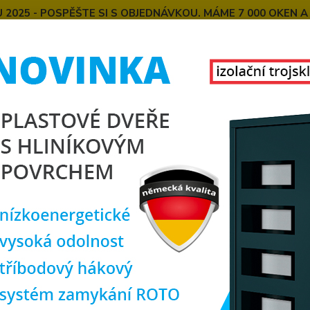
025 - POSPĚŠTE SI S OBJEDNÁVKOU. MÁME 7 000 OKEN A
E
MONTÁŽE OKEN OD NÁS
SPOKOJENÍ ZÁKAZNÍCI
U
KONTAKT
O NÁS
Hledat
lastová okna
plastové okno 90x90 cm, jednokřídlé, bílé, PREMIUM 700
tové okno 90x90 cm, jednokřídl
rozm
TOP produkt
Doprava ZDARMA
Jednok
Plasto
kvalit
nejlepš