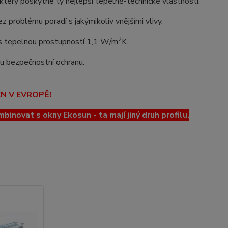
erý poskytne ty nejlepší tepelně-technické vlastnosti.
z problému poradí s jakýmikoliv vnějšími vlivy.
2
o s tepelnou prostupností 1,1 W/m
K.
lou bezpečnostní ochranu.
EN V EVROPĚ!
ovat s okny Ekosun - ta mají jiný druh profilu.