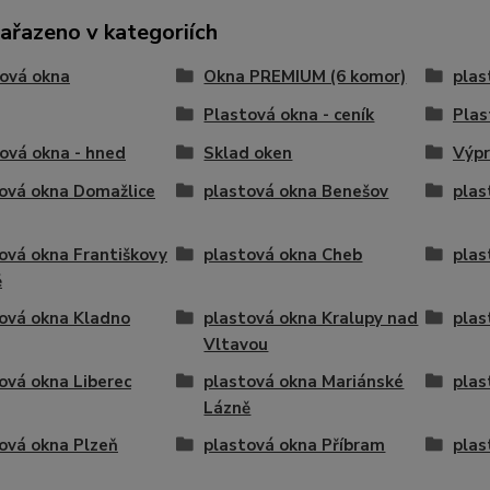
zařazeno v kategoriích
ová okna
Okna PREMIUM (6 komor)
plas
Plastová okna - ceník
Plas
ová okna - hned
Sklad oken
Výpr
ová okna Domažlice
plastová okna Benešov
plas
ová okna Františkovy
plastová okna Cheb
plas
ě
ová okna Kladno
plastová okna Kralupy nad
plas
Vltavou
ová okna Liberec
plastová okna Mariánské
plas
Lázně
ová okna Plzeň
plastová okna Příbram
plas