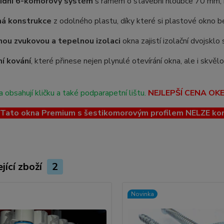
řídní 6-komorový systém
s rámem o stavební hloubce 70 mm, kt
ná konstrukce
z odolného plastu, díky které si plastové okno be
ou zvukovou a tepelnou izolaci
okna zajistí izolační dvojskl
ní kování
, které přinese nejen plynulé otevírání okna, ale i skvě
 obsahují kličku a také podparapetní lištu.
NEJLEPŠÍ CENA OK
ato okna Premium s šestikomorovým profilem NELZE kombin
jící zboží
2
Novinka