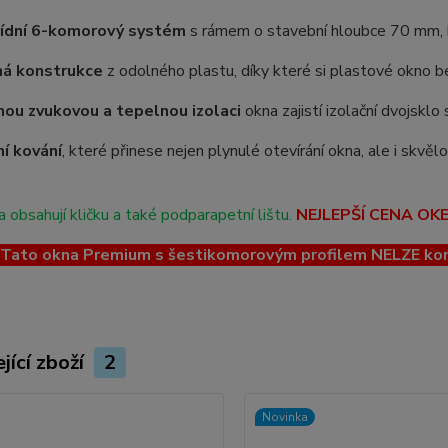
řídní 6-komorový systém
s rámem o stavební hloubce 70 mm, kt
ná konstrukce
z odolného plastu, díky které si plastové okno be
ou zvukovou a tepelnou izolaci
okna zajistí izolační dvojskl
ní kování
, které přinese nejen plynulé otevírání okna, ale i skvě
 obsahují kličku a také podparapetní lištu.
NEJLEPŠÍ CENA OK
ato okna Premium s šestikomorovým profilem NELZE kombin
jící zboží
2
Novinka