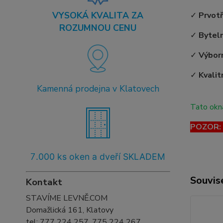
VYSOKÁ KVALITA ZA
✓
Prvot
ROZUMNOU CENU
✓
Bytel
✓
Výborn
✓
Kvalit
Kamenná prodejna v Klatovech
Tato okna
POZOR: T
7
.000 ks oken a dveří SKLADEM
Souvise
Kontakt
STAVÍME LEVNĚ.COM
Domažlická 161, Klatovy
tel:
777 224 257, 775 224 267