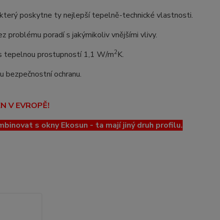
erý poskytne ty nejlepší tepelně-technické vlastnosti.
z problému poradí s jakýmikoliv vnějšími vlivy.
2
o s tepelnou prostupností 1,1 W/m
K.
lou bezpečnostní ochranu.
EN V EVROPĚ!
ovat s okny Ekosun - ta mají jiný druh profilu.