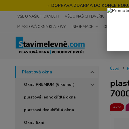
→
DOPRAVA ZDARMA DO KONCE ROKU 2
VŠE O NAŠICH OKNECH
VŠE O NAŠICH DVEŘÍCH
RECENZ
PLASTOVÁ OKNA KLATOVY
INFORMACE
OKNA NA MÍR
Úvod
P
Plastová okna
plas
Okna PREMIUM (6 komor)
700
plastová jednokřídlá okna
Akce
plastová dvoukřídlá okna
Okna fixní