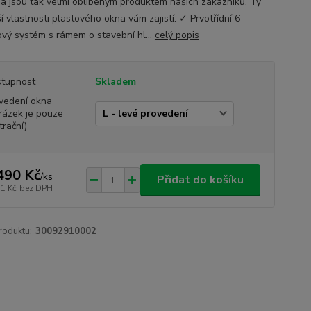
y a jsou tak velmi oblíbeným produktem našich zákazníků. Ty
í vlastnosti plastového okna vám zajistí: ✓ Prvotřídní 6-
vý systém s rámem o stavební hl...
celý popis
tupnost
Skladem
vedení okna
rázek je pouze
trační)
490 Kč
/
ks
Přidat do košíku
11 Kč
bez DPH
roduktu:
30092910002