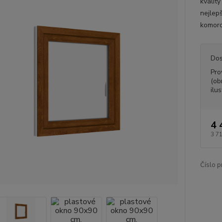
kvalit
nejlepš
komoro
Dos
Pro
(ob
ilus
4 
3 7
Číslo p