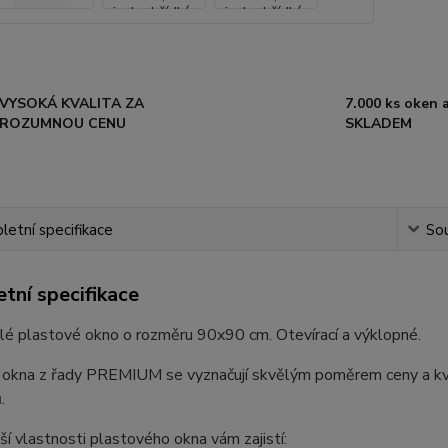
VYSOKÁ KVALITA ZA
7.000 ks oken a
ROZUMNOU CENU
SKLADEM
etní specifikace
Sou
tní specifikace
lé plastové okno o rozměru 90x90 cm. Otevírací a výklopné.
 okna z řady PREMIUM se vyznačují skvělým poměrem ceny a kval
.
ší vlastnosti plastového okna vám zajistí: