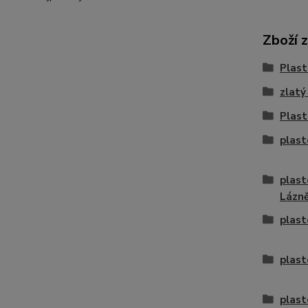
Zboží 
Plast
zlatý
Plast
plast
plast
Lázn
plast
plast
plast