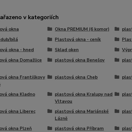
zařazeno v kategoriích
ová okna
Okna PREMIUM (6 komor)
plas
 dub/bílá
Plastová okna - ceník
Plas
ová okna - hned
Sklad oken
Výpr
ová okna Domažlice
plastová okna Benešov
plas
ová okna Františkovy
plastová okna Cheb
plas
ě
ová okna Kladno
plastová okna Kralupy nad
plas
Vltavou
ová okna Liberec
plastová okna Mariánské
plas
Lázně
ová okna Plzeň
plastová okna Příbram
plas