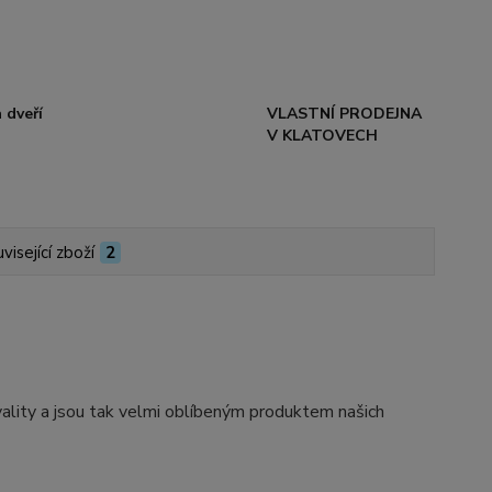
 dveří
VLASTNÍ PRODEJNA
V KLATOVECH
visející zboží
2
ity a jsou tak velmi oblíbeným produktem našich