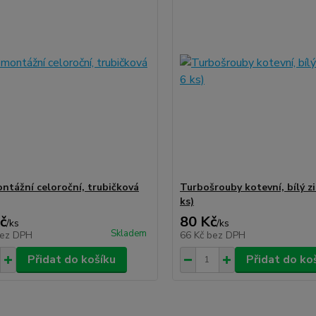
ntážní celoroční, trubičková
Turbošrouby kotevní, bílý zi
ks)
č
80 Kč
/
ks
/
ks
Skladem
ez DPH
66 Kč
bez DPH
Přidat do košíku
Přidat do ko