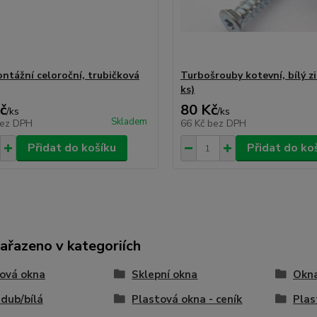
ntážní celoroční, trubičková
Turbošrouby kotevní, bílý zi
ks)
č
80 Kč
/
ks
/
ks
Skladem
ez DPH
66 Kč
bez DPH
Přidat do košíku
Přidat do ko
zařazeno v kategoriích
ová okna
Sklepní okna
Okna
 dub/bílá
Plastová okna - ceník
Plas