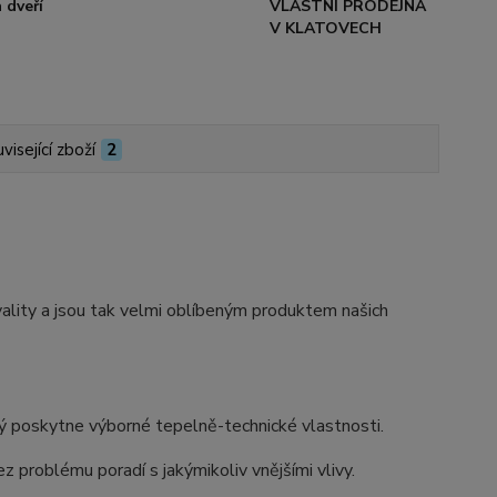
 dveří
VLASTNÍ PRODEJNA
V KLATOVECH
visející zboží
2
ity a jsou tak velmi oblíbeným produktem našich
 poskytne výborné tepelně-technické vlastnosti.
z problému poradí s jakýmikoliv vnějšími vlivy.