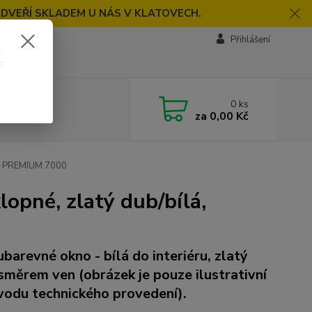
 DVEŘÍ SKLADEM U NÁS V KLATOVECH.
Přihlášení
k
0
ks
za
0,00 Kč
lá, PREMIUM 7000
opné, zlatý dub/bílá,
barevné okno - bílá do interiéru, zlatý
směrem ven (obrázek je pouze ilustrativní
vodu technického provedení).