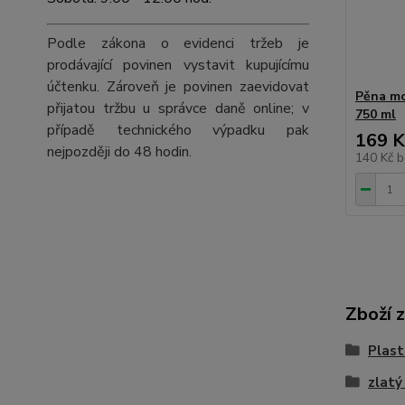
Podle zákona o evidenci tržeb je
prodávající povinen vystavit kupujícímu
účtenku. Zároveň je povinen zaevidovat
Pěna mo
přijatou tržbu u správce daně online; v
750 ml
případě technického výpadku pak
169 K
nejpozději do 48 hodin.
140 Kč
b
Zboží 
Plast
zlatý