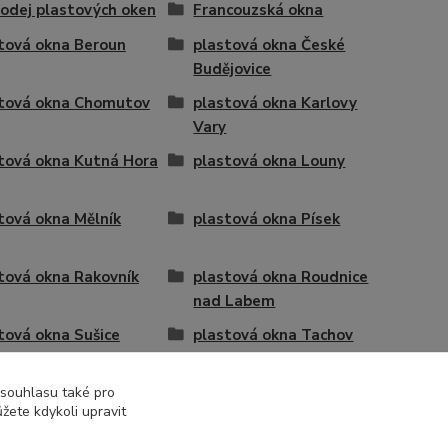
odej plastových oken
Francouzská okna
tová okna Beroun
plastová okna České
Budějovice
tová okna Chomutov
plastová okna Karlovy
Vary
tová okna Kutná Hora
plastová okna Louny
tová okna Mělník
plastová okna Písek
tová okna Rakovník
plastová okna Roudnice
nad Labem
tová okna Sušice
plastová okna Tachov
tová okna Žatec
sklopné
 souhlasu také pro
žete kdykoli upravit