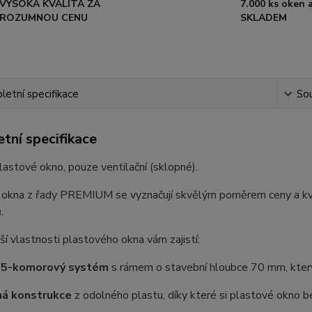
VYSOKÁ KVALITA ZA
7.000 ks oken a
ROZUMNOU CENU
SKLADEM
etní specifikace
Sou
tní specifikace
lastové okno, pouze ventilační (sklopné).
 okna z řady PREMIUM se vyznačují skvělým poměrem ceny a kval
.
ší vlastnosti plastového okna vám zajistí:
 5-komorový systém
s rámem o stavební hloubce 70 mm, který
ná konstrukce
z odolného plastu, díky které si plastové okno be