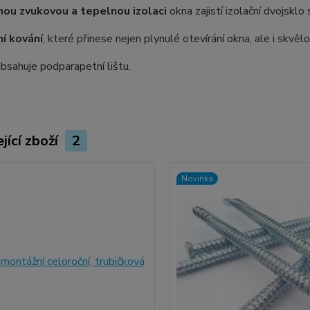
ou zvukovou a tepelnou izolaci
okna zajistí izolační dvojskl
ní kování
, které přinese nejen plynulé otevírání okna, ale i skvě
sahuje podparapetní lištu.
jící zboží
2
Novinka