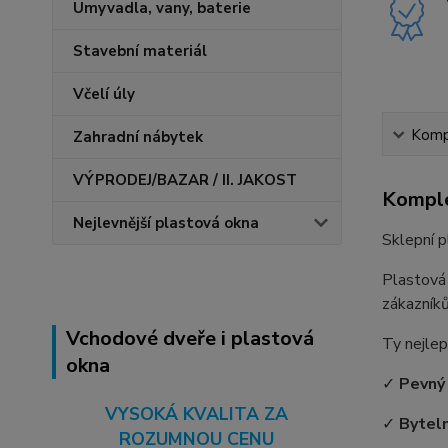
Umyvadla, vany, baterie
Stavební materiál
Včelí úly
Kompl
Zahradní nábytek
VÝPRODEJ/BAZAR / II. JAKOST
Komple
Nejlevnější plastová okna
Sklepní p
Plastová
zákazníků
Vchodové dveře i plastová
Ty nejlep
okna
✓
Pevný
VYSOKÁ KVALITA ZA
✓
Bytel
ROZUMNOU CENU