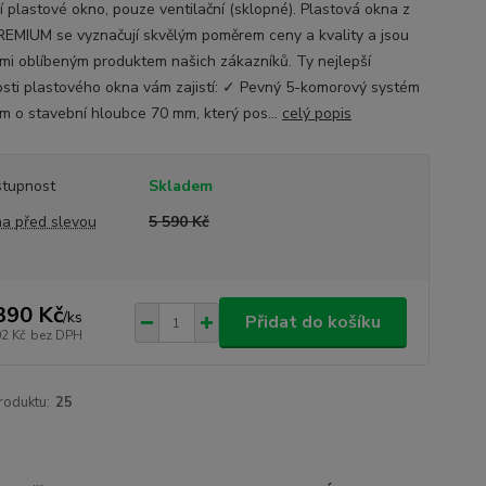
í plastové okno, pouze ventilační (sklopné). Plastová okna z
REMIUM se vyznačují skvělým poměrem ceny a kvality a jsou
lmi oblíbeným produktem našich zákazníků. Ty nejlepší
osti plastového okna vám zajistí: ✓ Pevný 5-komorový systém
m o stavební hloubce 70 mm, který pos...
celý popis
tupnost
Skladem
a před slevou
5 590 Kč
390 Kč
/
ks
Přidat do košíku
02 Kč
bez DPH
roduktu:
25