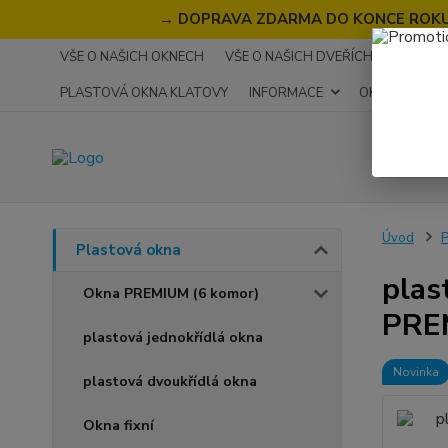
→
DOPRAVA ZDARMA DO KONCE ROKU 2
VŠE O NAŠICH OKNECH
VŠE O NAŠICH DVEŘÍCH
RECENZ
PLASTOVÁ OKNA KLATOVY
INFORMACE
OKNA NA MÍR
Úvod
P
Plastová okna
plas
Okna PREMIUM (6 komor)
PRE
plastová jednokřídlá okna
Novinka
plastová dvoukřídlá okna
Okna fixní