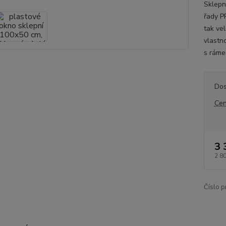
Sklepn
řady P
tak ve
vlastn
s ráme
Dos
Cen
3 
2 8
Číslo p