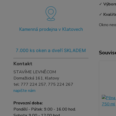
✓
Výborn
✓
Kvalit
Okno neob
Kamenná prodejna v Klatovech
7
.000 ks oken a dveří SKLADEM
Souvise
Kontakt
STAVÍME LEVNĚ.COM
Domažlická 161, Klatovy
tel:
777 224 257, 775 224 267
napište nám
Provozní doba:
Pondělí - Pátek: 9.00 - 16.00 hod.
Sobota: 9.00 - 12.00 hod.