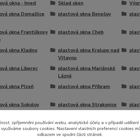
ová okna - hned
Sklad oken
Výpr
ová okna Domažlice
plastová okna Benešov
plas
ová okna Františkovy
plastová okna Cheb
plas
ě
ová okna Kladno
plastová okna Kralupy nad
plas
Vltavou
ová okna Liberec
plastová okna Mariánské
plas
Lázně
ová okna Plzeň
plastová okna Příbram
plas
ová okna Sokolov
plastová okna Strakonice
plas
ová okna Tábor
plastová okna Ústí nad
plas
čnost, zpříjemnění používání webu, analytické účely a v případě udělení
Labem
y využíváme soubory cookies. Nastavení vlastních preferencí cookies mů
odkazem ve spodní části stránek.