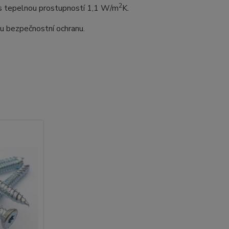
2
o s tepelnou prostupností 1,1 W/m
K.
lou bezpečnostní ochranu.