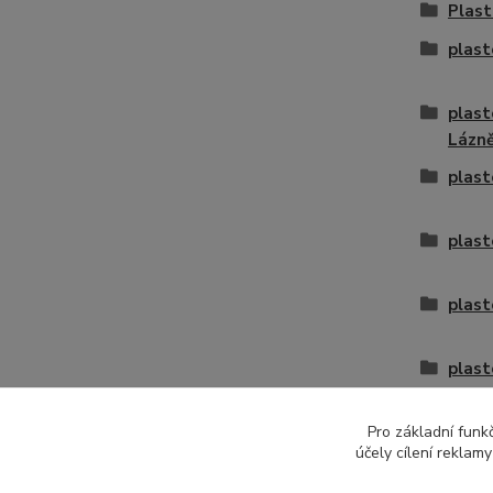
Plast
plast
plast
Lázn
plast
plast
plast
plast
plast
Pro základní funk
účely cílení reklam