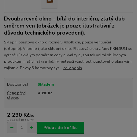
Dvoubarevné okno - bílá do interiéru, zlatý dub
směrem ven (obrázek je pouze ilustrativní z
důvodu technického provedení).
Sklepní plastové okno o rozměru 40x40 cm, pouze ventilační
(sklopné). Vhodné i jako sklepní okno. Plastová okna z řady PREMIUM se
vyznačují skvělým poměrem ceny a kvality a jsou tak velmi oblíbeným
produktem našich zákazníků. Ty nejlepší vlastnosti plastového okna vám
zajistí: ✓ Pevný 5-komorový sys...
celý popis
Dostupnost
Skladem
Cena před
4 390 Kč
slevou
2 290 Kč
/
ks
1 893 Kč
bez DPH
Přidat do košíku