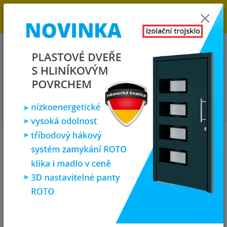
→
DOPRAVA ZDARMA DO KONCE ROKU 2025 - POSPĚŠTE SI S
OBJEDNÁVKOU. MÁME 7 000 OKEN A DVEŘÍ SKLADEM U NÁS V
KLATOVECH.
0
ks
za
0,00 Kč
Menu
Hledat
Úvod
Plastová okna
plastové okno sklepní 40x40 cm, sklopné, zlatý
dub/bílá, PREMIUM 6000
plastové okno sklepní 40x40 cm,
sklopné, zlatý dub/bílá, PREMIUM
6000
Novinka
Doprava ZDARMA