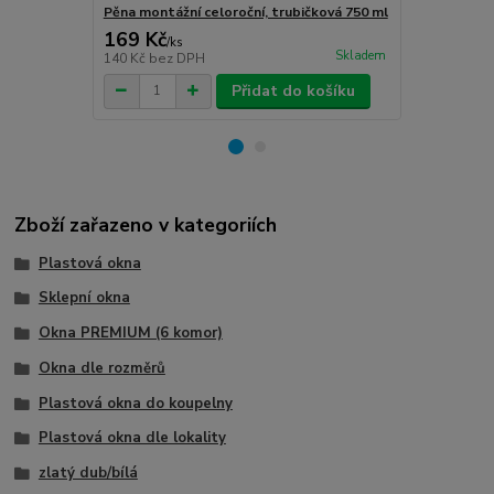
Pěna montážní celoroční, trubičková 750 ml
Turbošrouby 
169 Kč
80 Kč
/
ks
/
ks
Skladem
140 Kč
bez DPH
66 Kč
bez D
Přidat do košíku
Zboží zařazeno v kategoriích
Plastová okna
Sklepní okna
Okna PREMIUM (6 komor)
Okna dle rozměrů
Plastová okna do koupelny
Plastová okna dle lokality
zlatý dub/bílá