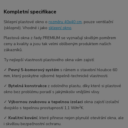
Kompletní specifikace
Sklepní plastové okno o
rozměru 40x40 cm
, pouze ventilační
(sklopné). Vhodné i jako
sklepní okno
.
Plastová okna z řady PREMIUM se vyznačují skvělým poměrem
ceny a kvality a jsou tak velmi oblíbeným produktem našich
zákazníků.
Ty nejlepší vlastnosti plastového okna vám zajistí:
✓
Pevný 5-komorový systém
s rámem o stavební hloubce 60
mm, který poskytne výborné tepelně-technické vlastnosti.
✓
Bytelná konstrukce
z odolného plastu, díky které si plastové
okno bez problému poradí s jakýmikoliv vnějšími vlivy.
✓
Výbornou zvukovou a tepelnou izolaci
okna zajistí izolační
2
dvojsklo s tepelnou prostupností 1,1 W/m
K.
✓
Kvalitní kování
, které přinese nejen plynulé otevírání okna, ale
i skvělou bezpečnostní ochranu.