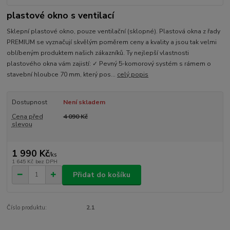
plastové okno s ventilací
Sklepní plastové okno, pouze ventilační (sklopné). Plastová okna z řady
PREMIUM se vyznačují skvělým poměrem ceny a kvality a jsou tak velmi
oblíbeným produktem našich zákazníků. Ty nejlepší vlastnosti
plastového okna vám zajistí: ✓ Pevný 5-komorový systém s rámem o
stavební hloubce 70 mm, který pos...
celý popis
Dostupnost
Není skladem
Cena před
4 090 Kč
slevou
1 990 Kč
/
ks
1 645 Kč
bez DPH
Přidat do košíku
Číslo produktu:
2.1