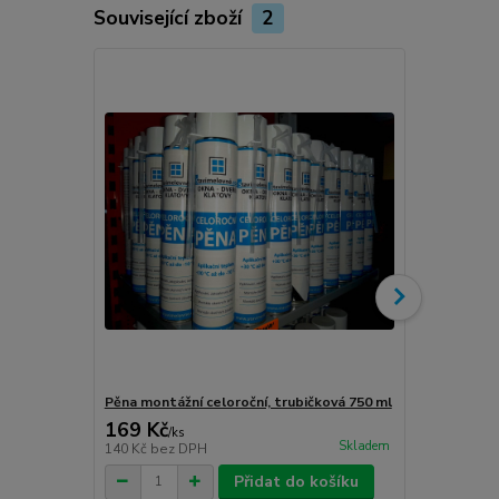
Související zboží
2
Novinka
Pěna montážní celoroční, trubičková 750 ml
Turbošrouby 
169 Kč
80 Kč
/
ks
/
ks
Skladem
140 Kč
bez DPH
66 Kč
bez D
Přidat do košíku