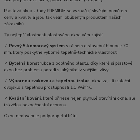
Plastová okna z řady PREMIUM se vyznačují skvělým poměrem
ceny a kvality a jsou tak velmi oblíbeným produktem našich
zákazníků.
Ty nejlepší vlastnosti plastového okna vám zajistí:
✓
Pevný 5-komorový systém
s rámem o stavební hloubce 70
mm, který poskytne výborné tepelně-technické vlastnosti.
✓
Bytelná konstrukce
z odolného plastu, díky které si plastové
okno bez problému poradí s jakýmikoliv vnějšími vlivy.
✓
Výbornou zvukovou a tepelnou izolaci
okna zajistí izolační
2
dvojsklo s tepelnou prostupností 1,1 W/m
K.
✓
Kvalitní kování
, které přinese nejen plynulé otevírání okna, ale
i skvělou bezpečnostní ochranu.
Okno neobsahuje podparapetní lištu.