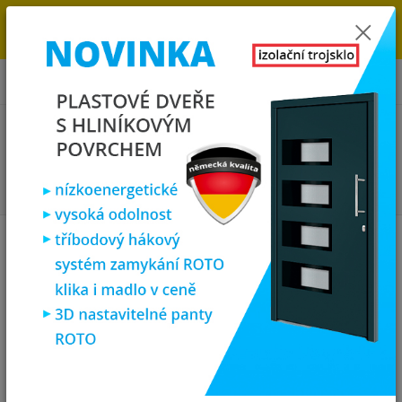
→
DOPRAVA ZDARMA DO KONCE ROKU 2025 - POSPĚŠTE SI S
OBJEDNÁVKOU. MÁME 7 000 OKEN A DVEŘÍ SKLADEM U NÁS V
KLATOVECH.
0
ks
za
0,00 Kč
Menu
Hledat
Úvod
Plastová okna
plastové okno sklepní 40x50 cm, sklopné, bílé,
PREMIUM 7000
plastové okno sklepní 40x50 cm,
sklopné, bílé, PREMIUM 7000
Doprava ZDARMA