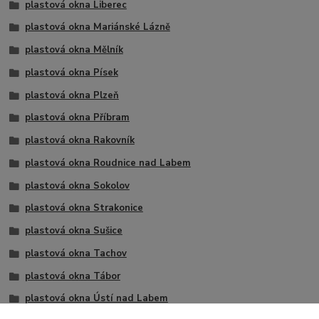
plastová okna Liberec
plastová okna Mariánské Lázně
plastová okna Mělník
plastová okna Písek
plastová okna Plzeň
plastová okna Příbram
plastová okna Rakovník
plastová okna Roudnice nad Labem
plastová okna Sokolov
plastová okna Strakonice
plastová okna Sušice
plastová okna Tachov
plastová okna Tábor
plastová okna Ústí nad Labem