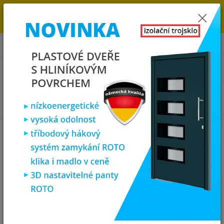
→
DOPRAVA ZDARMA DO KONCE ROKU 2025 - POSPĚŠTE SI S
OBJEDNÁVKOU. MÁME 7 000 OKEN A DVEŘÍ SKLADEM U NÁS V
KLATOVECH.
0
ks
za
0,00 Kč
Menu
Hledat
Úvod
Plastová okna
plastové okno sklepní 41x100 cm, sklopné, bílé,
PREMIUM 7000
plastové okno sklepní 41x100 cm,
sklopné, bílé, PREMIUM 7000
Doprava ZDARMA