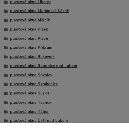
plastová okna Liberec
plastová okna Mariánské Lázně
plastová okna Mělník
plastová okna Písek
plastová okna Plzeň
plastová okna Příbram
plastová okna Rakovník
plastová okna Roudnice nad Labem
plastová okna Sokolov
plastová okna Strakonice
plastová okna Sušice
plastová okna Tachov
plastová okna Tábor
plastová okna Ústí nad Labem