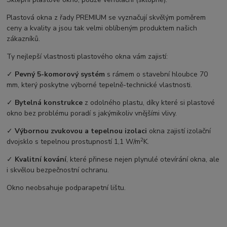
Plastová okna z řady PREMIUM se vyznačují skvělým poměrem
ceny a kvality a jsou tak velmi oblíbeným produktem našich
zákazníků.
Ty nejlepší vlastnosti plastového okna vám zajistí:
✓
Pevný 5-komorový systém
s rámem o stavební hloubce 70
mm, který poskytne výborné tepelně-technické vlastnosti.
✓
Bytelná konstrukce
z odolného plastu, díky které si plastové
okno bez problému poradí s jakýmikoliv vnějšími vlivy.
✓
Výbornou zvukovou a tepelnou izolaci
okna zajistí izolační
2
dvojsklo s tepelnou prostupností 1,1 W/m
K.
✓
Kvalitní kování
, které přinese nejen plynulé otevírání okna, ale
i skvělou bezpečnostní ochranu.
Okno neobsahuje podparapetní lištu.