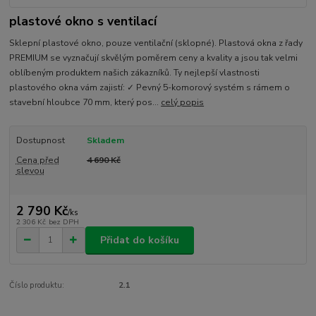
plastové okno s ventilací
Sklepní plastové okno, pouze ventilační (sklopné). Plastová okna z řady
PREMIUM se vyznačují skvělým poměrem ceny a kvality a jsou tak velmi
oblíbeným produktem našich zákazníků. Ty nejlepší vlastnosti
plastového okna vám zajistí: ✓ Pevný 5-komorový systém s rámem o
stavební hloubce 70 mm, který pos...
celý popis
Dostupnost
Skladem
Cena před
4 690 Kč
slevou
2 790 Kč
/
ks
2 306 Kč
bez DPH
Přidat do košíku
Číslo produktu:
2.1