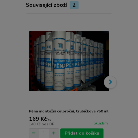
Související zboží
2
Novinka
Pěna montážní celoroční, trubičková 750 ml
Turbošrouby 
169 Kč
80 Kč
/
ks
/
ks
Skladem
140 Kč
bez DPH
66 Kč
bez D
Přidat do košíku