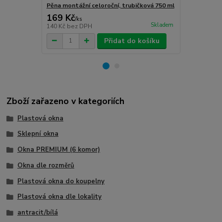
Pěna montážní celoroční, trubičková 750 ml
Turbošrouby 
169 Kč
80 Kč
/
ks
/
ks
Skladem
140 Kč
bez DPH
66 Kč
bez D
Přidat do košíku
Zboží zařazeno v kategoriích
Plastová okna
Sklepní okna
Okna PREMIUM (6 komor)
Okna dle rozměrů
Plastová okna do koupelny
Plastová okna dle lokality
antracit/bílá