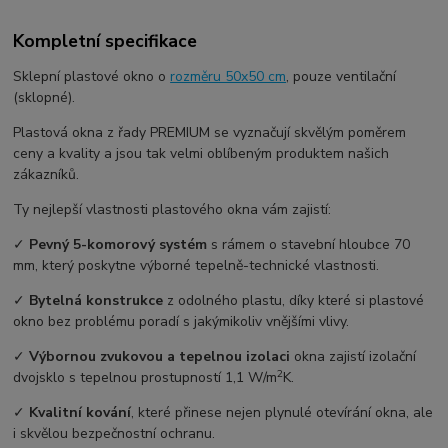
Kompletní specifikace
Sklepní plastové okno o
rozměru 50x50 cm
, pouze ventilační
(sklopné).
Plastová okna z řady PREMIUM se vyznačují skvělým poměrem
ceny a kvality a jsou tak velmi oblíbeným produktem našich
zákazníků.
Ty nejlepší vlastnosti plastového okna vám zajistí:
✓
Pevný 5-komorový systém
s rámem o stavební hloubce 70
mm, který poskytne výborné tepelně-technické vlastnosti.
✓
Bytelná konstrukce
z odolného plastu, díky které si plastové
okno bez problému poradí s jakýmikoliv vnějšími vlivy.
✓
Výbornou zvukovou a tepelnou izolaci
okna zajistí izolační
2
dvojsklo s tepelnou prostupností 1,1 W/m
K.
✓
Kvalitní kování
, které přinese nejen plynulé otevírání okna, ale
i skvělou bezpečnostní ochranu.