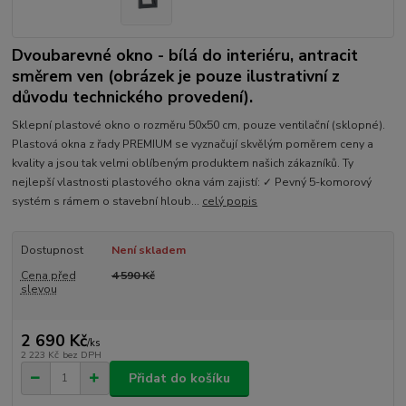
Dvoubarevné okno - bílá do interiéru, antracit
směrem ven (obrázek je pouze ilustrativní z
důvodu technického provedení).
Sklepní plastové okno o rozměru 50x50 cm, pouze ventilační (sklopné).
Plastová okna z řady PREMIUM se vyznačují skvělým poměrem ceny a
kvality a jsou tak velmi oblíbeným produktem našich zákazníků. Ty
nejlepší vlastnosti plastového okna vám zajistí: ✓ Pevný 5-komorový
systém s rámem o stavební hloub...
celý popis
Dostupnost
Není skladem
Cena před
4 590 Kč
slevou
2 690 Kč
/
ks
2 223 Kč
bez DPH
Přidat do košíku