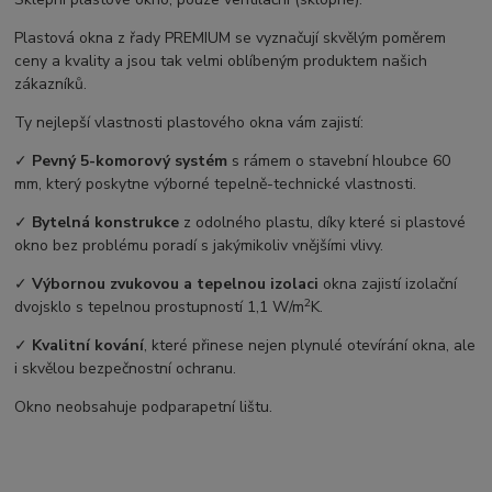
Plastová okna z řady PREMIUM se vyznačují skvělým poměrem
ceny a kvality a jsou tak velmi oblíbeným produktem našich
zákazníků.
Ty nejlepší vlastnosti plastového okna vám zajistí:
✓
Pevný 5-komorový systém
s rámem o stavební hloubce 60
mm, který poskytne výborné tepelně-technické vlastnosti.
✓
Bytelná konstrukce
z odolného plastu, díky které si plastové
okno bez problému poradí s jakýmikoliv vnějšími vlivy.
✓
Výbornou zvukovou a tepelnou izolaci
okna zajistí izolační
2
dvojsklo s tepelnou prostupností 1,1 W/m
K.
✓
Kvalitní kování
, které přinese nejen plynulé otevírání okna, ale
i skvělou bezpečnostní ochranu.
Okno neobsahuje podparapetní lištu.