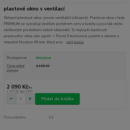
plastové okno s ventilací
Sklepní plastové okno, pouze ventilační (sklopné). Plastová okna z řady
PREMIUM se vyznačují skvělým poměrem ceny a kvality a jsou tak velmi
oblíbeným produktem našich zákazníků. Ty nejlepší vlastnosti
plastového okna vám zajistí: ✓ Pevný 5-komorový systém s rámem o
stavební hloubce 60 mm, který pos...
celý popis
Dostupnost
Skladem
Cena před
4 190 Kč
slevou
2 090 Kč
/
ks
1 727 Kč
bez DPH
Přidat do košíku
Číslo produktu:
2.1