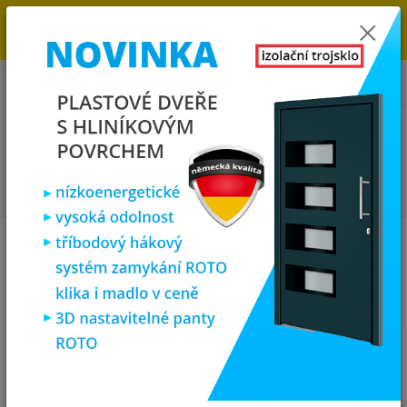
→
DOPRAVA ZDARMA DO KONCE ROKU 2025 - POSPĚŠTE SI S
OBJEDNÁVKOU. MÁME 7 000 OKEN A DVEŘÍ SKLADEM U NÁS V
KLATOVECH.
0
ks
za
0,00 Kč
Menu
Hledat
Úvod
Plastová okna
plastové okno sklepní 60x40 cm, sklopné, bílé,
PREMIUM 6000
plastové okno sklepní 60x40 cm,
sklopné, bílé, PREMIUM 6000
Doprava ZDARMA