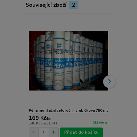
Související zboží
2
Novinka
Pěna montážní celoroční, trubičková 750 ml
Turbošrouby 
169 Kč
80 Kč
/
ks
/
ks
Skladem
140 Kč
bez DPH
66 Kč
bez D
Přidat do košíku