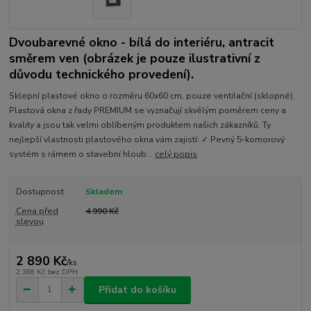
Dvoubarevné okno - bílá do interiéru, antracit
směrem ven (obrázek je pouze ilustrativní z
důvodu technického provedení).
Sklepní plastové okno o rozměru 60x60 cm, pouze ventilační (sklopné).
Plastová okna z řady PREMIUM se vyznačují skvělým poměrem ceny a
kvality a jsou tak velmi oblíbeným produktem našich zákazníků. Ty
nejlepší vlastnosti plastového okna vám zajistí: ✓ Pevný 5-komorový
systém s rámem o stavební hloub...
celý popis
Dostupnost
Skladem
Cena před
4 990 Kč
slevou
2 890 Kč
/
ks
2 388 Kč
bez DPH
Přidat do košíku