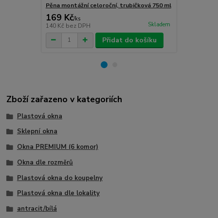
Pěna montážní celoroční, trubičková 750 ml
Turbošrouby 
169 Kč
80 Kč
/
ks
/
ks
Skladem
140 Kč
bez DPH
66 Kč
bez D
Přidat do košíku
Zboží zařazeno v kategoriích
Plastová okna
Sklepní okna
Okna PREMIUM (6 komor)
Okna dle rozměrů
Plastová okna do koupelny
Plastová okna dle lokality
antracit/bílá