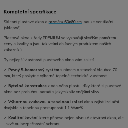
Kompletní specifikace
Sklepní plastové okno o
rozměru 60x60 cm
, pouze ventilační
(sklopné).
Plastová okna z řady PREMIUM se vyznačují skvělým poměrem
ceny a kvality a jsou tak velmi oblíbeným produktem našich
zákazníků.
Ty nejlepší vlastnosti plastového okna vám zajistí:
✓
Pevný 5-komorový systém
s rámem o stavební hloubce 70
mm, který poskytne výborné tepelně-technické vlastnosti.
✓
Bytelná konstrukce
z odolného plastu, díky které si plastové
okno bez problému poradí s jakýmikoliv vnějšími vlivy.
✓
Výbornou zvukovou a tepelnou izolaci
okna zajistí izolační
2
dvojsklo s tepelnou prostupností 1,1 W/m
K.
✓
Kvalitní kování
, které přinese nejen plynulé otevírání okna, ale
i skvělou bezpečnostní ochranu.