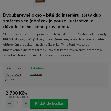
Dvoubarevné okno - bílá do interiéru, zlatý dub
směrem ven (obrázek je pouze ilustrativní z
důvodu technického provedení).
Sklepní plastové okno, pouze ventilační (sklopné). Plastová okna z řady
PREMIUM se vyznačují skvělým poměrem ceny a kvality a jsou tak velmi
oblíbeným produktem našich zákazníků. Ty nejlepší vlastnosti
plastového okna vám zajistí: ✓ Pevný 5-komorový systém s rámem o
stavební hloubce 70 mm, který pos...
celý popis
Dostupnost
Skladem
Cena před
4 690 Kč
slevou
2 790 Kč
/
ks
2 306 Kč
bez DPH
Přidat do košíku