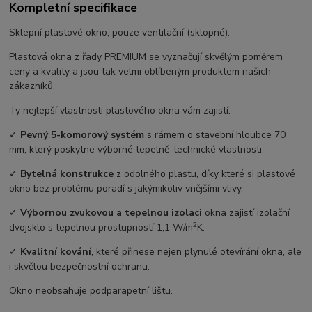
Kompletní specifikace
Sklepní plastové okno, pouze ventilační (sklopné).
Plastová okna z řady PREMIUM se vyznačují skvělým poměrem
ceny a kvality a jsou tak velmi oblíbeným produktem našich
zákazníků.
Ty nejlepší vlastnosti plastového okna vám zajistí:
✓
Pevný 5-komorový systém
s rámem o stavební hloubce 70
mm, který poskytne výborné tepelně-technické vlastnosti.
✓
Bytelná konstrukce
z odolného plastu, díky které si plastové
okno bez problému poradí s jakýmikoliv vnějšími vlivy.
✓
Výbornou zvukovou a tepelnou izolaci
okna zajistí izolační
2
dvojsklo s tepelnou prostupností 1,1 W/m
K.
✓
Kvalitní kování
, které přinese nejen plynulé otevírání okna, ale
i skvělou bezpečnostní ochranu.
Okno neobsahuje podparapetní lištu.