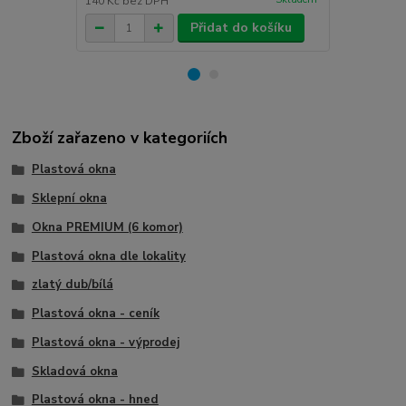
140 Kč
bez DPH
66 Kč
bez D
Přidat do košíku
Zboží zařazeno v kategoriích
Plastová okna
Sklepní okna
Okna PREMIUM (6 komor)
Plastová okna dle lokality
zlatý dub/bílá
Plastová okna - ceník
Plastová okna - výprodej
Skladová okna
Plastová okna - hned