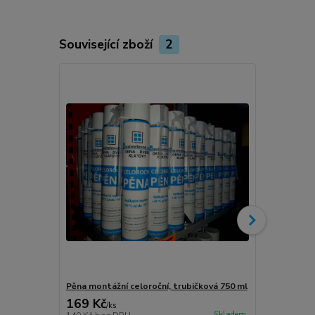
Související zboží
2
Novinka
Pěna montážní celoroční, trubičková 750 ml
Turbošrouby 
169 Kč
80 Kč
/
ks
/
ks
Skladem