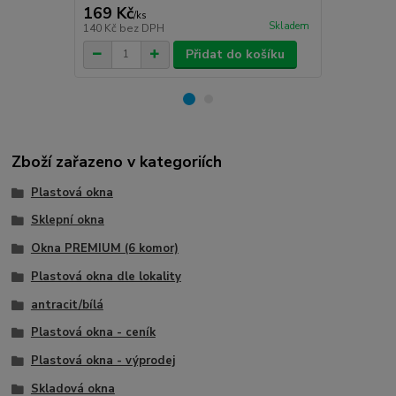
169 Kč
80 Kč
/
ks
/
ks
Skladem
140 Kč
bez DPH
66 Kč
bez D
Přidat do košíku
Zboží zařazeno v kategoriích
Plastová okna
Sklepní okna
Okna PREMIUM (6 komor)
Plastová okna dle lokality
antracit/bílá
Plastová okna - ceník
Plastová okna - výprodej
Skladová okna