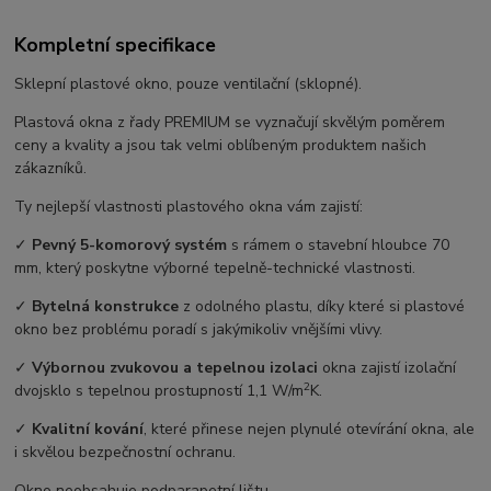
Kompletní specifikace
Sklepní plastové okno, pouze ventilační (sklopné).
Plastová okna z řady PREMIUM se vyznačují skvělým poměrem
ceny a kvality a jsou tak velmi oblíbeným produktem našich
zákazníků.
Ty nejlepší vlastnosti plastového okna vám zajistí:
✓
Pevný 5-komorový systém
s rámem o stavební hloubce 70
mm, který poskytne výborné tepelně-technické vlastnosti.
✓
Bytelná konstrukce
z odolného plastu, díky které si plastové
okno bez problému poradí s jakýmikoliv vnějšími vlivy.
✓
Výbornou zvukovou a tepelnou izolaci
okna zajistí izolační
2
dvojsklo s tepelnou prostupností 1,1 W/m
K.
✓
Kvalitní kování
, které přinese nejen plynulé otevírání okna, ale
i skvělou bezpečnostní ochranu.
Okno neobsahuje podparapetní lištu.