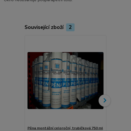
Související zboží
2
Novinka
Pěna montážní celoroční, trubičková 750 ml
Turbošrouby 