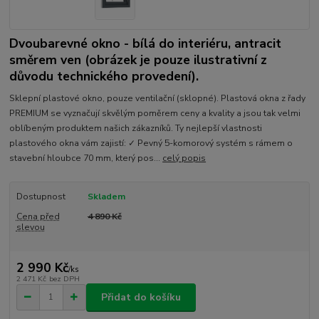
Dvoubarevné okno - bílá do interiéru, antracit
směrem ven (obrázek je pouze ilustrativní z
důvodu technického provedení).
Sklepní plastové okno, pouze ventilační (sklopné). Plastová okna z řady
PREMIUM se vyznačují skvělým poměrem ceny a kvality a jsou tak velmi
oblíbeným produktem našich zákazníků. Ty nejlepší vlastnosti
plastového okna vám zajistí: ✓ Pevný 5-komorový systém s rámem o
stavební hloubce 70 mm, který pos...
celý popis
Dostupnost
Skladem
Cena před
4 890 Kč
slevou
2 990 Kč
/
ks
2 471 Kč
bez DPH
Přidat do košíku