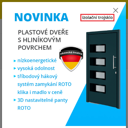
→
DOPRAVA ZDARMA DO KONCE ROKU 2025 - POSPĚŠTE SI S
OBJEDNÁVKOU. MÁME 7 000 OKEN A DVEŘÍ SKLADEM U NÁS V
KLATOVECH.
0
ks
za
0,00 Kč
Menu
Hledat
Úvod
Plastová okna
plastové okno sklepní 80x40 cm, sklopné,
antracit/bílá, PREMIUM 7000
plastové okno sklepní 80x40 cm,
sklopné, antracit/bílá, PREMIUM
7000
Novinka
Doprava ZDARMA