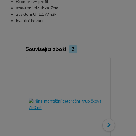
6komorový profil
stavební hloubka 7cm
zasklení U=1,1Wm2k
kvalitní kování.
Související zboží
2
Novinka