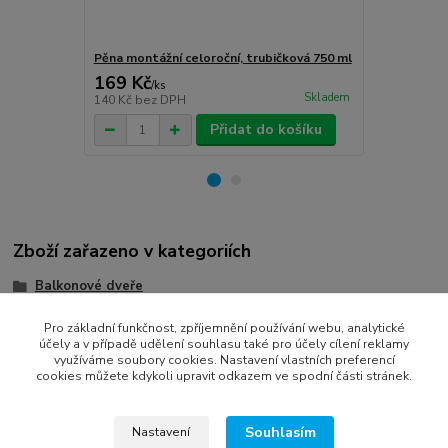
Pěna montážní celoroční, trubičková 750 ml
Turbošrouby 
169 Kč
150 Kč
/
ks
/
ks
Skladem
140 Kč
bez DPH
124 Kč
bez 
Přidat do košíku
Zboží zařazeno v kategoriích
Balkonové dveře
bílá
Pro základní funkčnost, zpříjemnění používání webu, analytické
účely a v případě udělení souhlasu také pro účely cílení reklamy
balkonové dveře dvoukřídlé
využíváme soubory cookies. Nastavení vlastních preferencí
cookies můžete kdykoli upravit odkazem ve spodní části stránek.
Souhlasím
Nastavení