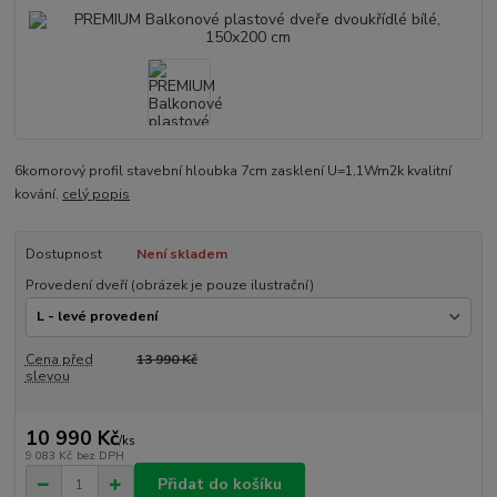
6komorový profil stavební hloubka 7cm zasklení U=1,1Wm2k kvalitní
kování.
celý popis
Dostupnost
Není skladem
Provedení dveří (obrázek je pouze ilustrační)
Cena před
13 990 Kč
slevou
10 990 Kč
/
ks
9 083 Kč
bez DPH
Přidat do košíku