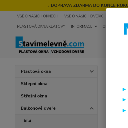
→
DOPRAVA ZDARMA DO KONCE ROKU 2
VŠE O NAŠICH OKNECH
VŠE O NAŠICH DVEŘÍCH
RECENZ
PLASTOVÁ OKNA KLATOVY
INFORMACE
OKNA NA MÍR
Úvod
B
Plastová okna
z obou str
Sklepní okna
PREM
obou
Střešní okna
Balkonové dveře
bílá