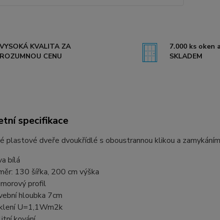
VYSOKÁ KVALITA ZA
7.000 ks oken a
ROZUMNOU CENU
SKLADEM
tní specifikace
é plastové dveře dvoukřídlé s oboustrannou klikou a zamykáním 
va bílá
měr: 130 šířka, 200 cm výška
morový profil
vební hloubka 7cm
klení U=1,1Wm2k
litní kování