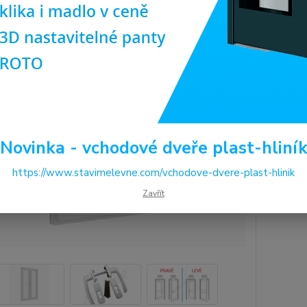
6komor
kován
Dos
Cen
Novinka - vchodové dveře plast-hliní
17
14 
https://www.stavimelevne.com/vchodove-dvere-plast-hlinik
Zavřít