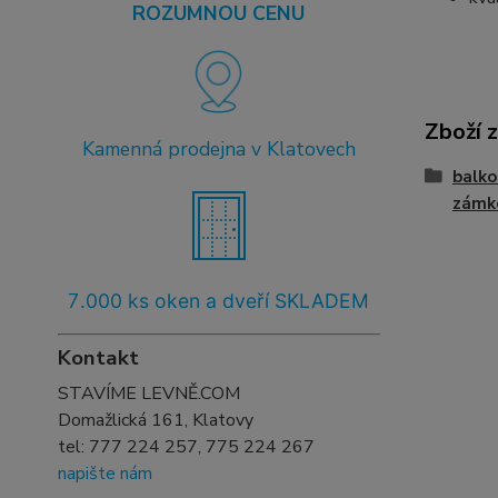
ROZUMNOU CENU
Zboží 
Kamenná prodejna v Klatovech
balko
zám
7
.000 ks oken a dveří SKLADEM
Kontakt
STAVÍME LEVNĚ.COM
Domažlická 161, Klatovy
tel:
777 224 257, 775 224 267
napište nám