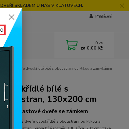
 DVEŘÍ SKLADEM U NÁS V KLATOVECH.
Přihlášení
0
ks
za
0,00 Kč
astové dveře dvoukřídlé bílé s oboustrannou klikou a zamykáním
voukřídlé bílé s
 obou stran, 130x200 cm
onové plastové dveře se zámkem
ové plastové dveře dvoukřídlé s oboustrannou klikou a
ním z obou stran. barva bílá rozměr: 130 šířka, 200 cm výška