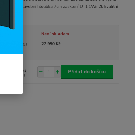
ový profil stavební hloubka 7cm zasklení U=1,1Wm2k kvalitní
í
celý popis
tupnost
Není skladem
a před slevou
27 990 Kč
k
 990 Kč
/
ks
Přidat do košíku
868 Kč
bez DPH