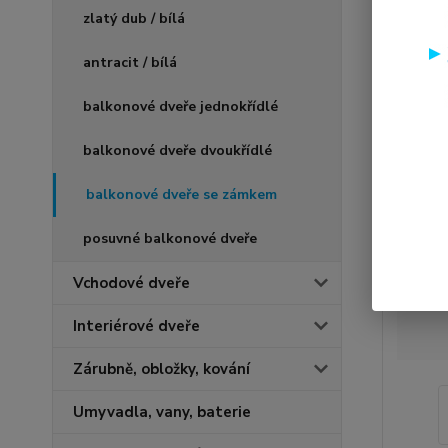
zlatý dub / bílá
antracit / bílá
balkonové dveře jednokřídlé
balkonové dveře dvoukřídlé
balkonové dveře se zámkem
posuvné balkonové dveře
Vchodové dveře
Interiérové dveře
Zárubně, obložky, kování
Umyvadla, vany, baterie