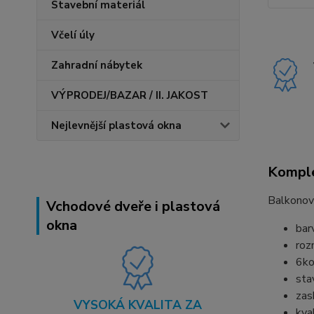
Stavební materiál
Včelí úly
Zahradní nábytek
VÝPRODEJ/BAZAR / II. JAKOST
Nejlevnější plastová okna
Komple
Balkonov
Vchodové dveře i plastová
okna
bar
roz
6ko
sta
zas
VYSOKÁ KVALITA ZA
kva