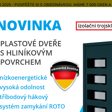
025 - POSPĚŠTE SI S OBJEDNÁVKOU. MÁME 7 000 OKEN A
E
MONTÁŽE OKEN OD NÁS
SPOKOJENÍ ZÁKAZNÍCI
U
KONTAKT
O NÁS
Hledat
alkonové dveře
balkonové dveře se zámkem
PREMIUM Balkonové pl
an, 130x200 cm
IUM Balkonové plastové dveře d
strannou klikou a zamykáním z
balk
Balkon
zamyká