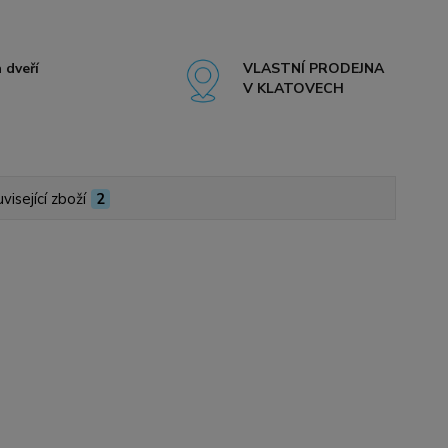
 dveří
VLASTNÍ PRODEJNA
V KLATOVECH
visející zboží
2