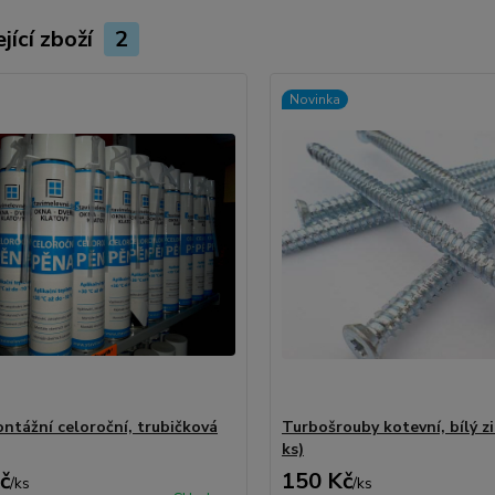
jící zboží
2
Novinka
ntážní celoroční, trubičková
Turbošrouby kotevní, bílý zi
ks)
č
150 Kč
/
ks
/
ks