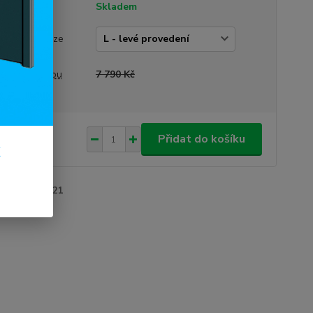
tupnost
Skladem
vedení dveří
rázek je pouze
trační)
a před slevou
7 790 Kč
290 Kč
/
ks
Přidat do košíku
k
98 Kč
bez DPH
roduktu:
30021