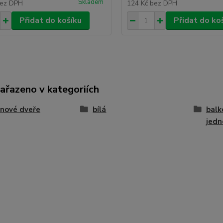
Skladem
ez DPH
124 Kč
bez DPH
Přidat do košíku
Přidat do ko
zařazeno v kategoriích
nové dveře
bílá
balk
jedn