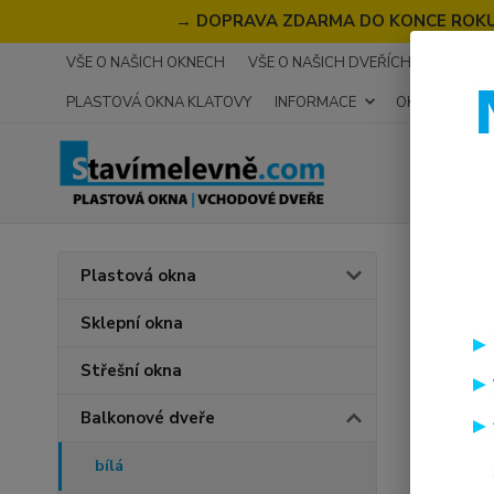
→
DOPRAVA ZDARMA DO KONCE ROKU 2
VŠE O NAŠICH OKNECH
VŠE O NAŠICH DVEŘÍCH
RECENZ
PLASTOVÁ OKNA KLATOVY
INFORMACE
OKNA NA MÍR
Úvod
B
Plastová okna
PREM
Sklepní okna
Střešní okna
Doprava
Balkonové dveře
bílá