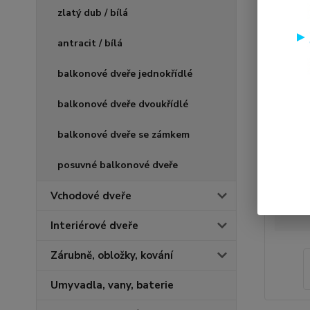
zlatý dub / bílá
antracit / bílá
balkonové dveře jednokřídlé
balkonové dveře dvoukřídlé
balkonové dveře se zámkem
posuvné balkonové dveře
Vchodové dveře
Interiérové dveře
Zárubně, obložky, kování
Umyvadla, vany, baterie