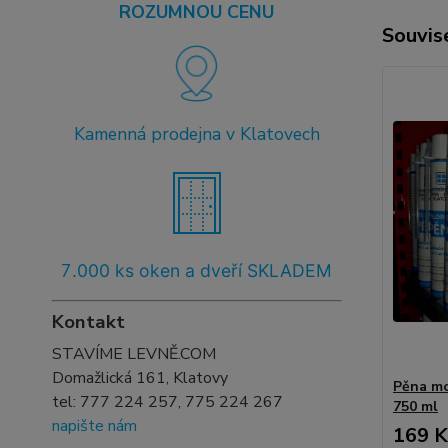
ROZUMNOU CENU
Souvise
Kamenná prodejna v Klatovech
7
.000 ks oken a dveří SKLADEM
Kontakt
STAVÍME LEVNĚ.COM
Domažlická 161, Klatovy
Pěna mo
tel:
777 224 257, 775 224 267
750 ml
napište nám
169 K