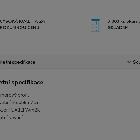
VYSOKÁ KVALITA ZA
7.000 ks oken a
ROZUMNOU CENU
SKLADEM
etní specifikace
Sou
tní specifikace
morový profil
vební hloubka 7cm
klení U=1,1Wm2k
litní kování