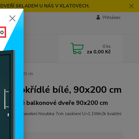
 DVEŘÍ SKLADEM U NÁS V KLATOVECH.
Přihlášení
0
ks
za
0,00 Kč
é bílé, 90x200 cm
ednokřídlé bílé, 90x200 cm
 plastové balkonové dveře 90x200 cm
ový profil stavební hloubka 7cm zasklení U=1,1Wm2k kvalitní
í
celý popis