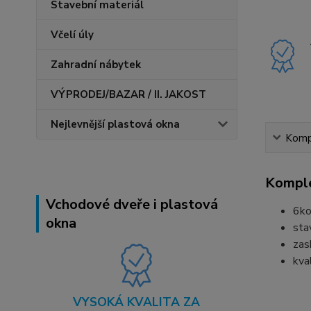
Stavební materiál
Včelí úly
Zahradní nábytek
VÝPRODEJ/BAZAR / II. JAKOST
Nejlevnější plastová okna
Kompl
Komple
Vchodové dveře i plastová
6ko
okna
sta
zas
kva
VYSOKÁ KVALITA ZA