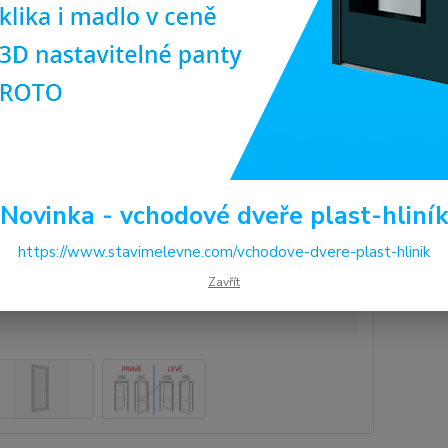
Dos
Pro
(ob
ilus
Cen
6 
Novinka - vchodové dveře plast-hliní
5 1
https://www.stavimelevne.com/vchodove-dvere-plast-hlinik
Číslo p
Zavřít