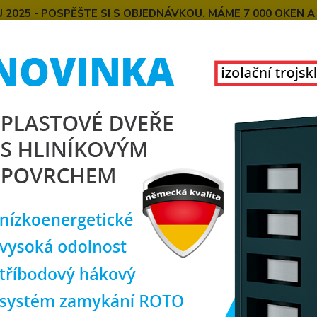
025 - POSPĚŠTE SI S OBJEDNÁVKOU. MÁME 7 000 OKEN A
E
MONTÁŽE OKEN OD NÁS
SPOKOJENÍ ZÁKAZNÍCI
U
KONTAKT
O NÁS
Hledat
alkonové dveře
bílá
PREMIUM Balkonové plastové dveře jednokřídl
IUM Balkonové plastové dveře j
bílé
 ZDARMA
6komor
kován