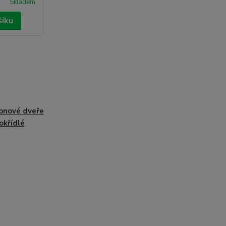
Skladem
šíku
onové dveře
okřídlé