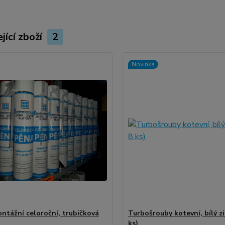
jící zboží
2
Novinka
ntážní celoroční, trubičková
Turbošrouby kotevní, bílý zi
ks)