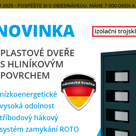
025 - POSPĚŠTE SI S OBJEDNÁVKOU. MÁME 7 000 OKEN A
E
MONTÁŽE OKEN OD NÁS
SPOKOJENÍ ZÁKAZNÍCI
U
KONTAKT
O NÁS
Hledat
alkonové dveře
PREMIUM Balkonové plastové dveře jednokřídlé zlatý 
IUM Balkonové plastové dveře j
200 cm
plas
 ZDARMA
dub/
6komor