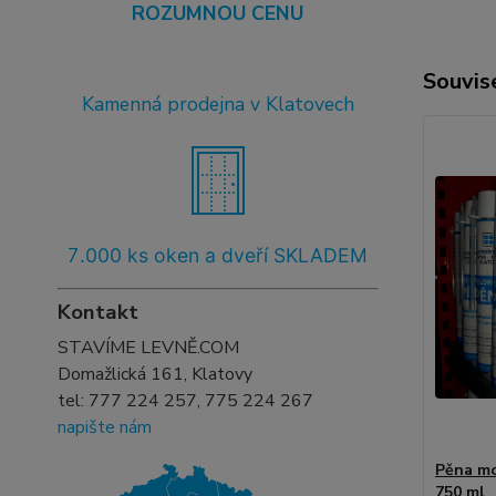
ROZUMNOU CENU
Souvise
Kamenná prodejna v Klatovech
7
.000 ks oken a dveří SKLADEM
Kontakt
STAVÍME LEVNĚ.COM
Domažlická 161, Klatovy
tel:
777 224 257, 775 224 267
napište nám
Pěna mo
750 ml