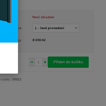
í
celý popis
tupnost
Není skladem
vedení dveří
rázek je pouze
trační)
a před slevou
8 390 Kč
k
290 Kč
/
ks
Přidat do košíku
25 Kč
bez DPH
roduktu:
30022