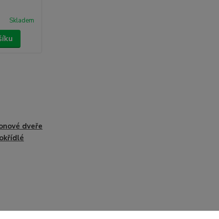
Skladem
šíku
onové dveře
okřídlé