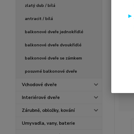
zlatý dub / bílá
antracit / bílá
balkonové dveře jednokřídlé
balkonové dveře dvoukřídlé
balkonové dveře se zámkem
posuvné balkonové dveře
Vchodové dveře
Interiérové dveře
Zárubně, obložky, kování
Umyvadla, vany, baterie