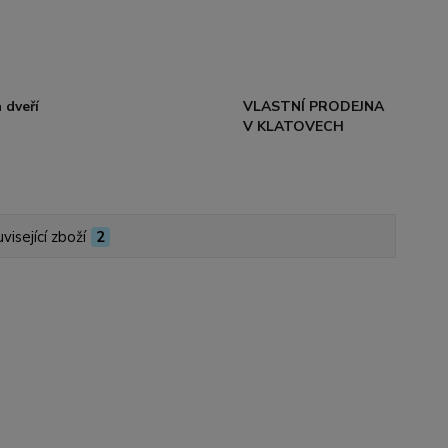
 dveří
VLASTNÍ PRODEJNA
V KLATOVECH
visející zboží
2