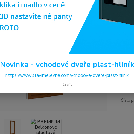
kován
Dos
Pro
(ob
ilus
Cen
Novinka - vchodové dveře plast-hliní
7 
https://www.stavimelevne.com/vchodove-dvere-plast-hlinik
6 0
Zavřít
Číslo p