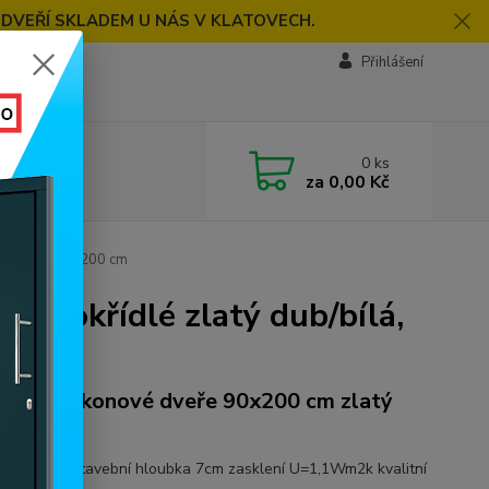
 DVEŘÍ SKLADEM U NÁS V KLATOVECH.
Přihlášení
0
ks
za
0,00 Kč
dub/bílá, 90x200 cm
ednokřídlé zlatý dub/bílá,
tové balkonové dveře 90x200 cm zlatý
bílá
ový profil stavební hloubka 7cm zasklení U=1,1Wm2k kvalitní