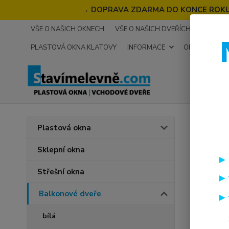
→
DOPRAVA ZDARMA DO KONCE ROKU 2
VŠE O NAŠICH OKNECH
VŠE O NAŠICH DVEŘÍCH
RECENZ
PLASTOVÁ OKNA KLATOVY
INFORMACE
OKNA NA MÍR
Úvod
B
Plastová okna
PREM
Sklepní okna
90x
Střešní okna
Doprava
Balkonové dveře
bílá