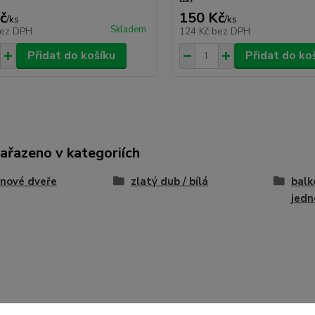
č
150 Kč
/
ks
/
ks
Skladem
ez DPH
124 Kč
bez DPH
Přidat do košíku
Přidat do ko
zařazeno v kategoriích
nové dveře
zlatý dub / bílá
balk
jedn