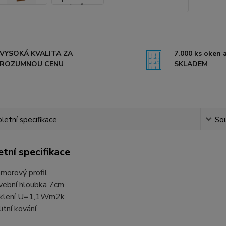
VYSOKÁ KVALITA ZA
7.000 ks oken a
ROZUMNOU CENU
SKLADEM
etní specifikace
Sou
tní specifikace
morový profil
vební hloubka 7cm
klení U=1,1Wm2k
litní kování