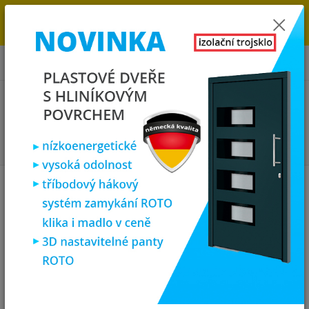
→
DOPRAVA ZDARMA DO KONCE ROKU 2025 - POSPĚŠTE SI S
OBJEDNÁVKOU. MÁME 7 000 OKEN A DVEŘÍ SKLADEM U NÁS V
KLATOVECH.
0
ks
za
0,00 Kč
Menu
Hledat
Úvod
Střešní okna
PREMIUM Plastové střešní okno 74x140 cm, bílá
PREMIUM Plastové střešní okno
74x140 cm, bílá
Novinka