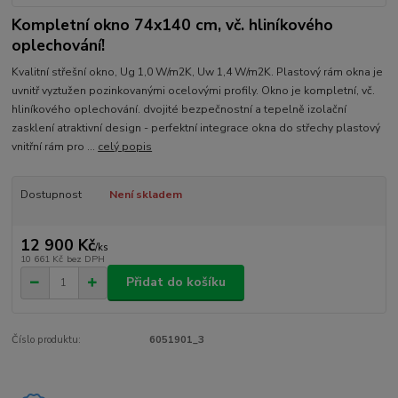
Kompletní okno 74x140 cm, vč. hliníkového
oplechování!
Kvalitní střešní okno, Ug 1,0 W/m2K, Uw 1,4 W/m2K. Plastový rám okna je
uvnitř vyztužen pozinkovanými ocelovými profily. Okno je kompletní, vč.
hliníkového oplechování. dvojité bezpečnostní a tepelně izolační
zasklení atraktivní design - perfektní integrace okna do střechy plastový
vnitřní rám pro ...
celý popis
Dostupnost
Není skladem
12 900 Kč
/
ks
10 661 Kč
bez DPH
Přidat do košíku
Číslo produktu:
6051901_3