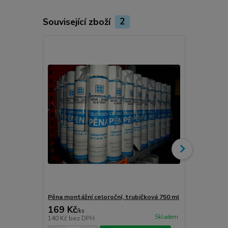
Související zboží
2
Novinka
Pěna montážní celoroční, trubičková 750 ml
Turbošrouby 
169 Kč
80 Kč
/
ks
/
ks
Skladem
140 Kč
bez DPH
66 Kč
bez D