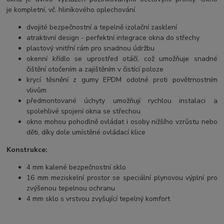
je kompletní, vč. hliníkového oplechování.
dvojité bezpečnostní a tepelně izolační zasklení
atraktivní design - perfektní integrace okna do střechy
plastový vnitřní rám pro snadnou údržbu
okenní křídlo se uprostřed otáčí, což umožňuje snadné
čištění otočením a zajištěním v čistící poloze
krycí těsnění z gumy EPDM odolné proti povětrnostním
vlivům
předmontované úchyty umožňují rychlou instalaci a
spolehlivé spojení okna se střechou
okno mohou pohodlně ovládat i osoby nižšího vzrůstu nebo
děti, díky dole umístěné ovládací klice
Konstrukce:
4 mm kalené bezpečnostní sklo
16 mm meziskelní prostor se speciální plynovou výplní pro
zvýšenou tepelnou ochranu
4 mm sklo s vrstvou zvyšující tepelný komfort