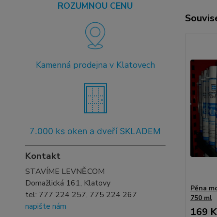
ROZUMNOU CENU
Souvise
Kamenná prodejna v Klatovech
7
.000 ks oken a dveří SKLADEM
Kontakt
STAVÍME LEVNĚ.COM
Domažlická 161, Klatovy
Pěna mo
tel:
777 224 257, 775 224 267
750 ml
napište nám
169 K