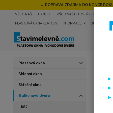
→
DOPRAVA ZDARMA DO KONCE ROKU 2
VŠE O NAŠICH OKNECH
VŠE O NAŠICH DVEŘÍCH
RECENZ
PLASTOVÁ OKNA KLATOVY
INFORMACE
OKNA NA MÍR
Úvod
B
Plastová okna
PREM
Sklepní okna
Střešní okna
Novinka
Balkonové dveře
bílá