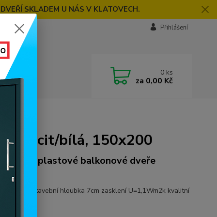
 DVEŘÍ SKLADEM U NÁS V KLATOVECH.
Přihlášení
0
ks
za
0,00 Kč
x200
ntracit/bílá, 150x200
acit/bílé plastové balkonové dveře
x200 cm
ový profil stavební hloubka 7cm zasklení U=1,1Wm2k kvalitní
í
celý popis