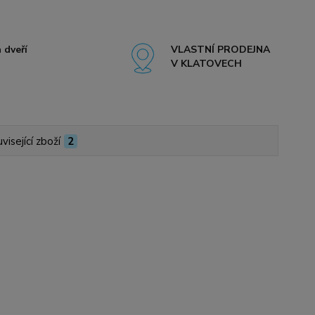
 dveří
VLASTNÍ PRODEJNA
V KLATOVECH
visející zboží
2