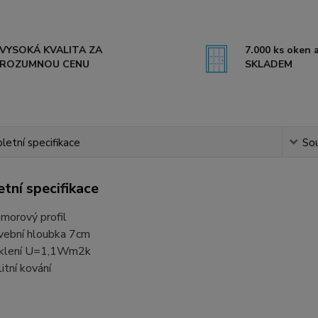
VYSOKÁ KVALITA ZA
7.000 ks oken a
ROZUMNOU CENU
SKLADEM
etní specifikace
Sou
tní specifikace
morový profil
vební hloubka 7cm
klení U=1,1Wm2k
litní kování