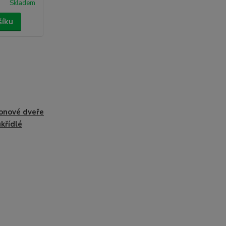
Skladem
šíku
onové dveře
křídlé