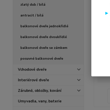
zlatý dub / bílá
antracit / bílá
balkonové dveře jednokřídlé
balkonové dveře dvoukřídlé
balkonové dveře se zámkem
posuvné balkonové dveře
Vchodové dveře
Interiérové dveře
Zárubně, obložky, kování
Umyvadla, vany, baterie