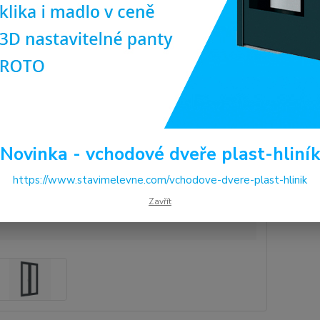
Dos
Pro
(ob
ilus
Cen
Novinka - vchodové dveře plast-hliní
12
10 
https://www.stavimelevne.com/vchodove-dvere-plast-hlinik
Zavřít
Číslo p