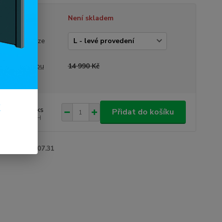
tupnost
Není skladem
vedení dveří
rázek je pouze
trační)
a před slevou
14 990 Kč
k
 990 Kč
/
ks
Přidat do košíku
736 Kč
bez DPH
roduktu:
30007.31