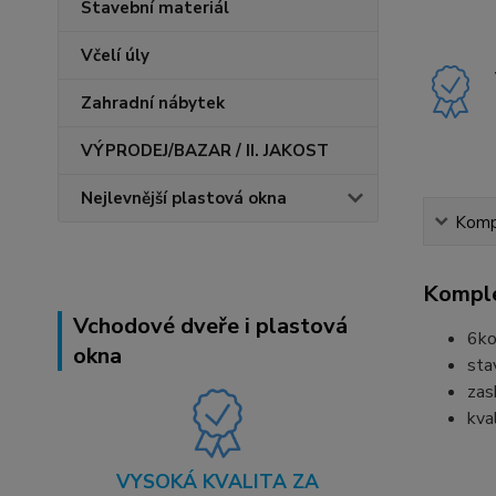
Stavební materiál
Včelí úly
Zahradní nábytek
VÝPRODEJ/BAZAR / II. JAKOST
Nejlevnější plastová okna
Kompl
Komple
Vchodové dveře i plastová
6ko
okna
sta
zas
kva
VYSOKÁ KVALITA ZA