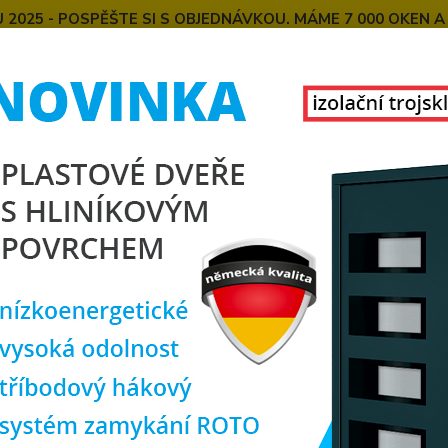
025 - POSPĚŠTE SI S OBJEDNÁVKOU. MÁME 7 000 OKEN A
E
MONTÁŽE OKEN OD NÁS
SPOKOJENÍ ZÁKAZNÍCI
U
KONTAKT
O NÁS
Hledat
alkonové dveře
PREMIUM balkonové plastové dveře antracit/bílá, 150
IUM balkonové plastové dveře a
antr
Doprava ZDARMA
150
6komor
kován