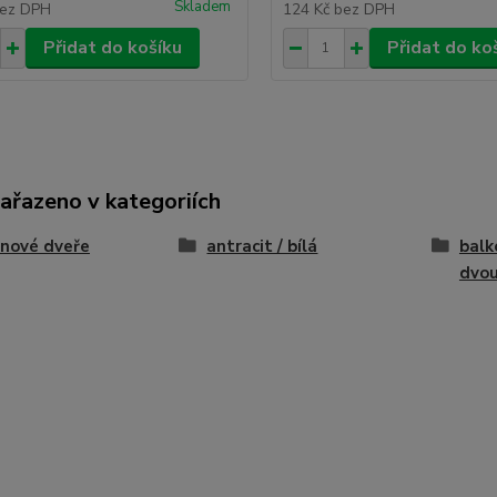
Skladem
ez DPH
124 Kč
bez DPH
Přidat do košíku
Přidat do ko
zařazeno v kategoriích
nové dveře
antracit / bílá
balk
dvou