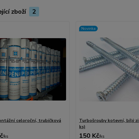
jící zboží
2
Novinka
ntážní celoroční, trubičková
Turbošrouby kotevní, bílý zi
ks)
č
150 Kč
/
ks
/
ks