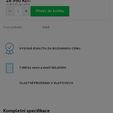
18 990 Kč
/
ks
15 694 Kč
bez DPH
Přidat do košíku
Číslo produktu:
4150
VYSOKÁ KVALITA ZA ROZUMNOU CENU
7.000 ks oken a dveří SKLADEM
VLASTNÍ PRODEJNA V KLATOVECH
Kompletní specifikace