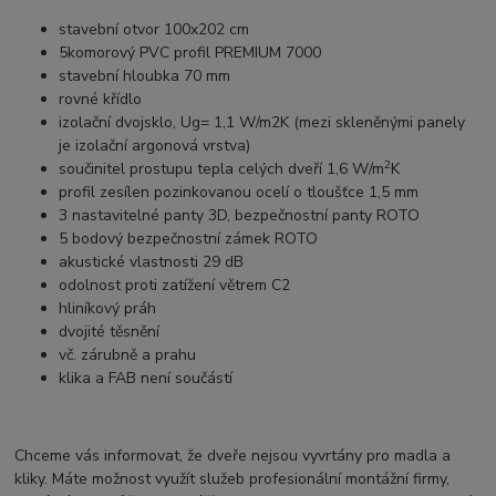
stavební otvor 100x202 cm
5komorový PVC profil PREMIUM 7000
stavební hloubka 70 mm
rovné křídlo
izolační dvojsklo, Ug= 1,1 W/m2K (mezi skleněnými panely
je izolační argonová vrstva)
2
součinitel prostupu tepla celých dveří 1,6 W/m
K
profil zesílen pozinkovanou ocelí o tloušťce 1,5 mm
3 nastavitelné panty 3D, bezpečnostní panty ROTO
5 bodový bezpečnostní zámek ROTO
akustické vlastnosti 29 dB
odolnost proti zatížení větrem C2
hliníkový práh
dvojité těsnění
vč. zárubně a prahu
klika a FAB není součástí
Chceme vás informovat, že dveře nejsou vyvrtány pro madla a
kliky. Máte možnost využít služeb profesionální montážní firmy,