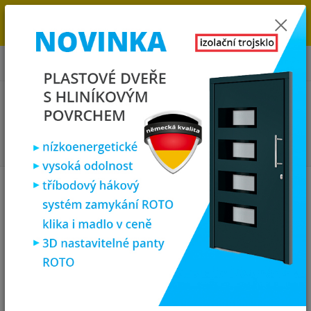
→
DOPRAVA ZDARMA DO KONCE ROKU 2025 - POSPĚŠTE SI S
OBJEDNÁVKOU. MÁME 7 000 OKEN A DVEŘÍ SKLADEM U NÁS V
KLATOVECH.
0
ks
za
0,00 Kč
Menu
Hledat
Úvod
Vchodové dveře
plastové vchodové dveře
1 křídlo
S0FT
vchodové plastové dveře Madrid, 98x200, antracit/bílá
S0FT vchodové plastové dveře
Madrid, 98x200, antracit/bílá
Doprava ZDARMA