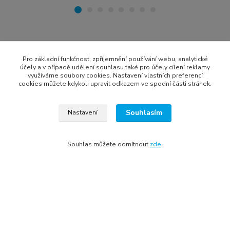
Zboží zařazeno v kategoriích
Pro základní funkčnost, zpříjemnění používání webu, analytické
Vchodové dveře
účely a v případě udělení souhlasu také pro účely cílení reklamy
využíváme soubory cookies. Nastavení vlastních preferencí
plastové vchodové dveře
cookies můžete kdykoli upravit odkazem ve spodní části stránek.
vchodové dveře do bytu
Souhlasím
vchodové dveře dle lokality
Nastavení
vchodové dveře podle barvy
Souhlas můžete odmítnout
zde
.
výprodej vchodových dveří
1 křídlo
vchodové plastové dveře podle barvy
francouzské dveře na terasu
vchodové dveře Klatovy
vchodové dveře Plzeň