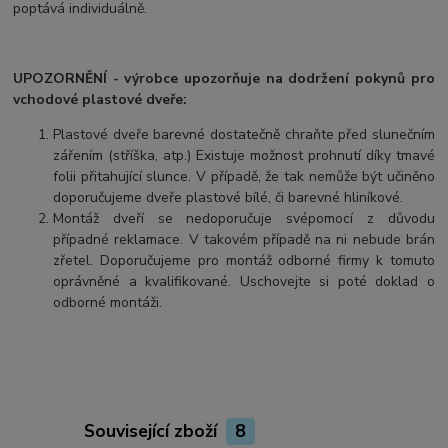
poptává individuálně.
UPOZORNĚNÍ - výrobce upozorňuje na dodržení pokynů pro
vchodové plastové dveře:
Plastové dveře barevné dostatečně chraňte před slunečním
zářením (stříška, atp.) Existuje možnost prohnutí díky tmavé
folii přitahující slunce. V případě, že tak nemůže být učiněno
doporučujeme dveře plastové bílé, či barevné hliníkové.
Montáž dveří se nedoporučuje svépomocí z důvodu
případné reklamace. V takovém případě na ni nebude brán
zřetel. Doporučujeme pro montáž odborné firmy k tomuto
oprávněné a kvalifikované. Uschovejte si poté doklad o
odborné montáži.
Související zboží
8