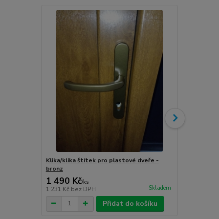
Klika/klika štítek pro plastové dveře -
Klika/klika 
bronz
stříbro-graf
1 490 Kč
1 490 Kč
/
ks
Skladem
1 231 Kč
bez DPH
1 231 Kč
bez
Přidat do košíku