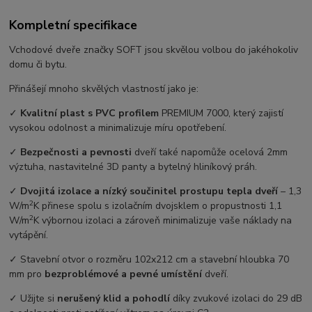
Kompletní specifikace
Vchodové dveře značky SOFT jsou skvělou volbou do jakéhokoliv
domu či bytu.
Přinášejí mnoho skvělých vlastností jako je:
✓
Kvalitní plast s PVC profilem
PREMIUM 7000, který zajistí
vysokou odolnost a minimalizuje míru opotřebení.
✓
Bezpečnosti a pevnosti
dveří také napomůže ocelová 2mm
výztuha, nastavitelné 3D panty a bytelný hliníkový práh.
✓
Dvojitá izolace a nízký součinitel prostupu tepla dveří
–⁠ 1,3
2
W/m
K přinese spolu s izolačním dvojsklem o propustnosti 1,1
2
W/m
K výbornou izolaci a zároveň minimalizuje vaše náklady na
vytápění.
✓ Stavební otvor o rozměru 102x212 cm a stavební hloubka 70
mm pro
bezproblémové a pevné umístění
dveří.
✓ Užijte si
nerušený klid a pohodlí
díky zvukové izolaci do 29 dB