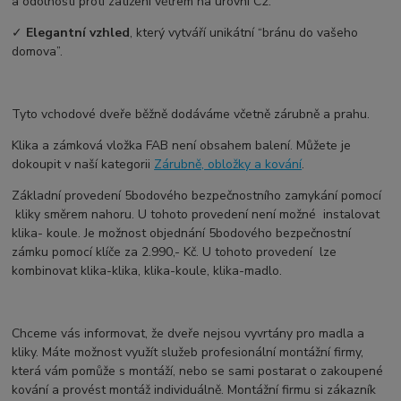
a odolnosti proti zatížení větrem na úrovni C2.
✓
Elegantní vzhled
, který vytváří unikátní “bránu do vašeho
domova”.
Tyto vchodové dveře běžně dodáváme včetně zárubně a prahu.
Klika a zámková vložka FAB není obsahem balení. Můžete je
dokoupit v naší kategorii
Zárubně, obložky a kování
.
Základní provedení 5bodového bezpečnostního zamykání pomocí
kliky směrem nahoru. U tohoto provedení není možné instalovat
klika- koule. Je možnost objednání 5bodového bezpečnostní
zámku pomocí klíče za 2.990,- Kč. U tohoto provedení lze
kombinovat klika-klika, klika-koule, klika-madlo.
Chceme vás informovat, že dveře nejsou vyvrtány pro madla a
kliky. Máte možnost využít služeb profesionální montážní firmy,
která vám pomůže s montáží, nebo se sami postarat o zakoupené
kování a provést montáž individuálně. Montážní firmu si zákazník