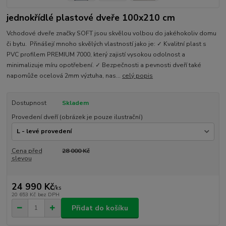
jednokřídlé plastové dveře 100x210 cm
Vchodové dveře značky SOFT jsou skvělou volbou do jakéhokoliv domu
či bytu. Přinášejí mnoho skvělých vlastností jako je: ✓ Kvalitní plast s
PVC profilem PREMIUM 7000, který zajistí vysokou odolnost a
minimalizuje míru opotřebení. ✓ Bezpečnosti a pevnosti dveří také
napomůže ocelová 2mm výztuha, nas...
celý popis
Dostupnost
Skladem
Provedení dveří (obrázek je pouze ilustrační)
Cena před
28 000 Kč
slevou
24 990 Kč
/
ks
20 653 Kč
bez DPH
Přidat do košíku