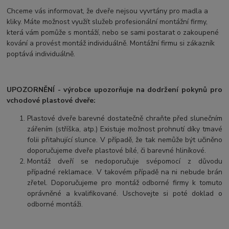
Chceme vás informovat, že dveře nejsou vyvrtány pro madla a
kliky. Máte možnost využít služeb profesionální montážní firmy,
která vám pomůže s montáží, nebo se sami postarat o zakoupené
kování a provést montáž individuálně. Montážní firmu si zákazník
poptává individuálně.
UPOZORNĚNÍ - výrobce upozorňuje na dodržení pokynů pro
vchodové plastové dveře:
Plastové dveře barevné dostatečně chraňte před slunečním
zářením (stříška, atp.) Existuje možnost prohnutí díky tmavé
folii přitahující slunce. V případě, že tak nemůže být učiněno
doporučujeme dveře plastové bílé, či barevné hliníkové.
Montáž dveří se nedoporučuje svépomocí z důvodu
případné reklamace. V takovém případě na ni nebude brán
zřetel. Doporučujeme pro montáž odborné firmy k tomuto
oprávněné a kvalifikované. Uschovejte si poté doklad o
odborné montáži.