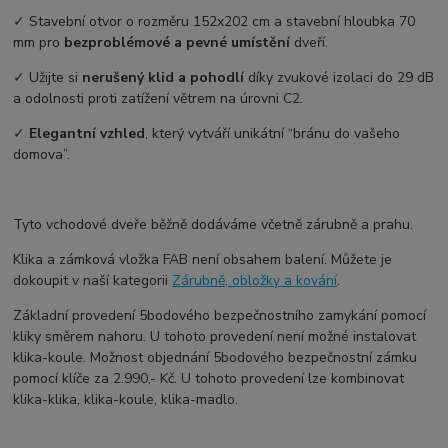
✓ Stavební otvor o rozměru 152x202 cm a stavební hloubka 70
mm pro
bezproblémové a pevné umístění
dveří.
✓ Užijte si
nerušený klid a pohodlí
díky zvukové izolaci do 29 dB
a odolnosti proti zatížení větrem na úrovni C2.
✓
Elegantní vzhled
, který vytváří unikátní “bránu do vašeho
domova”.
Tyto vchodové dveře běžně dodáváme včetně zárubně a prahu.
Klika a zámková vložka FAB není obsahem balení. Můžete je
dokoupit v naší kategorii
Zárubně, obložky a kování
.
Základní provedení 5bodového bezpečnostního zamykání pomocí
kliky směrem nahoru. U tohoto provedení není možné instalovat
klika-koule. Možnost objednání 5bodového bezpečnostní zámku
pomocí klíče za 2.990,- Kč. U tohoto provedení lze kombinovat
klika-klika, klika-koule, klika-madlo.