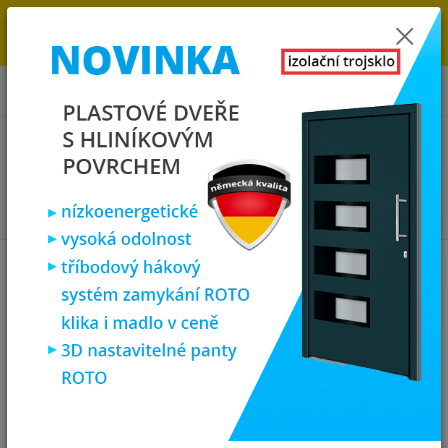
→
DOPRAVA ZDARMA DO KONCE ROKU 2025 - POSPĚŠTE SI S
OBJEDNÁVKOU. MÁME 7 000 OKEN A DVEŘÍ SKLADEM U NÁS V
KLATOVECH.
0
ks
za
0,00 Kč
Menu
Hledat
Úvod
Vchodové dveře
SOFT vchodové plastové dveře AURORA, bílá,
150x200 cm
SOFT vchodové plastové dveře
AURORA, bílá, 150x200 cm
Novinka
Akce
Doprava ZDARMA