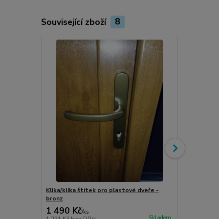
Související zboží
8
Klika/klika štítek pro plastové dveře -
Klika/klika 
bronz
stříbro-graf
1 490 Kč
1 490 Kč
/
ks
Skladem