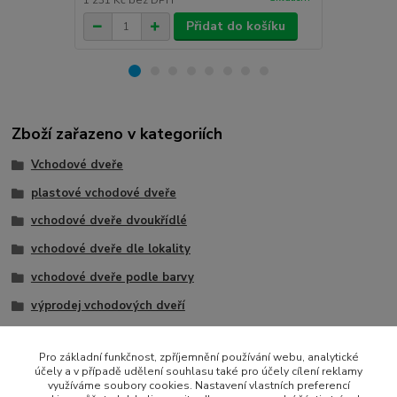
1 231 Kč
bez DPH
1 231 Kč
bez
Přidat do košíku
Zboží zařazeno v kategoriích
Vchodové dveře
plastové vchodové dveře
vchodové dveře dvoukřídlé
vchodové dveře dle lokality
vchodové dveře podle barvy
výprodej vchodových dveří
2 křídla
Pro základní funkčnost, zpříjemnění používání webu, analytické
francouzské dveře na terasu
účely a v případě udělení souhlasu také pro účely cílení reklamy
využíváme soubory cookies. Nastavení vlastních preferencí
vchodové dveře Klatovy