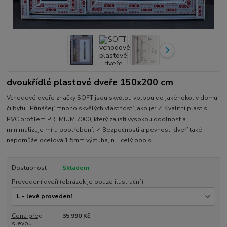
dvoukřídlé plastové dveře 150x200 cm
Vchodové dveře značky SOFT jsou skvělou volbou do jakéhokoliv domu
či bytu. Přinášejí mnoho skvělých vlastností jako je: ✓ Kvalitní plast s
PVC profilem PREMIUM 7000, který zajistí vysokou odolnost a
minimalizuje míru opotřebení. ✓ Bezpečnosti a pevnosti dveří také
napomůže ocelová 1,5mm výztuha, n...
celý popis
Dostupnost
Skladem
Provedení dveří (obrázek je pouze ilustrační)
Cena před
35 990 Kč
slevou