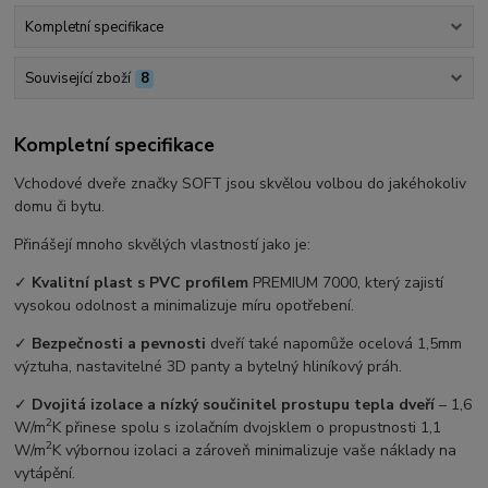
Kompletní specifikace
Související zboží
8
Kompletní specifikace
Vchodové dveře značky SOFT jsou skvělou volbou do jakéhokoliv
domu či bytu.
Přinášejí mnoho skvělých vlastností jako je:
✓
Kvalitní plast s PVC profilem
PREMIUM 7000, který zajistí
vysokou odolnost a minimalizuje míru opotřebení.
✓
Bezpečnosti a pevnosti
dveří také napomůže ocelová 1,5mm
výztuha, nastavitelné 3D panty a bytelný hliníkový práh.
✓
Dvojitá izolace a nízký součinitel prostupu tepla dveří
–⁠ 1,6
2
W/m
K přinese spolu s izolačním dvojsklem o propustnosti 1,1
2
W/m
K výbornou izolaci a zároveň minimalizuje vaše náklady na
vytápění.