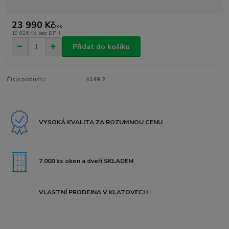
23 990 Kč
/
ks
19 826 Kč
bez DPH
Přidat do košíku
Číslo produktu:
4149.2
VYSOKÁ KVALITA ZA ROZUMNOU CENU
7.000 ks oken a dveří SKLADEM
VLASTNÍ PRODEJNA V KLATOVECH