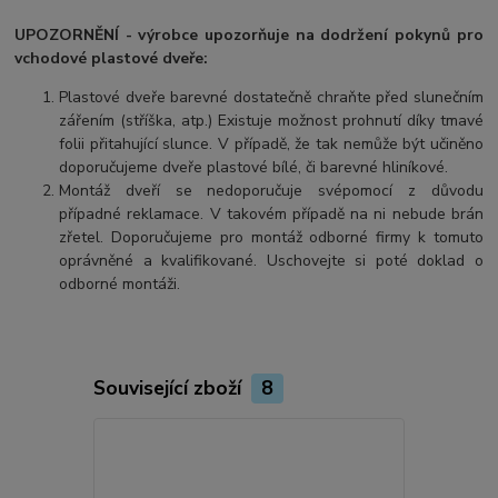
UPOZORNĚNÍ - výrobce upozorňuje na dodržení pokynů pro
vchodové plastové dveře:
Plastové dveře barevné dostatečně chraňte před slunečním
zářením (stříška, atp.) Existuje možnost prohnutí díky tmavé
folii přitahující slunce. V případě, že tak nemůže být učiněno
doporučujeme dveře plastové bílé, či barevné hliníkové.
Montáž dveří se nedoporučuje svépomocí z důvodu
případné reklamace. V takovém případě na ni nebude brán
zřetel. Doporučujeme pro montáž odborné firmy k tomuto
oprávněné a kvalifikované. Uschovejte si poté doklad o
odborné montáži.
Související zboží
8