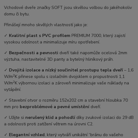
Vchodové dveře značky SOFT jsou skvělou volbou do jakéhokoliv
domu či bytu.
Přinášejí mnoho skvělých vlastností jako je:
✓
Kvalitní plast s PVC profilem
PREMIUM 7000, který zajistí
vysokou odolnost a minimalizuje míru opotřebení.
✓
Bezpečnosti a pevnosti
dveří také napomůže ocelová 2mm
výztuha, nastavitelné 3D panty a bytelný hliníkový práh.
✓
Dvojitá izolace a nízký součinitel prostupu tepla dveří
–⁠ 1,6
2
W/m
K přinese spolu s izolačním dvojsklem o propustnosti 1,1
2
W/m
K výbornou izolaci a zároveň minimalizuje vaše náklady na
vytápění.
✓ Stavební otvor o rozměru 152x202 cm a stavební hloubka 70
mm pro
bezproblémové a pevné umístění
dveří.
✓ Užijte si
nerušený klid a pohodlí
díky zvukové izolaci do 29 dB
a odolnosti proti zatížení větrem na úrovni C2.
✓
Elegantní vzhled
, který vytváří unikátní “bránu do vašeho