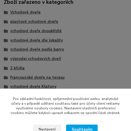
Zboží zařazeno v kategoriích
Vchodové dveře
plastové vchodové dveře
vchodové dveře dvoukřídlé
vchodové dveře dle lokality
vchodové dveře podle barvy
výprodej vchodových dveří
2 křídla
francouzské dveře na terasu
vchodové dveře Klatovy
vchodové dveře Plzeň
Pro základní funkčnost, zpříjemnění používání webu, analytické
účely a v případě udělení souhlasu také pro účely cílení reklamy
vchodové dveře -⁠ bílé
využíváme soubory cookies. Nastavení vlastních preferencí
cookies můžete kdykoli upravit odkazem ve spodní části stránek.
Souhlasím
Nastavení