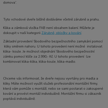
domova”.
Tyto vchodové dveře běžně dodáváme včetně zárubně a prahu.
Klika a zámková vložka FAB není obsahem balení. Můžete je
dokoupit v naší kategorii
Zárubně, obložky a kování
.
Základní provedení 5bodového bezpečnostního zamykání pomocí
kliky směrem nahoru. U tohoto provedení není možné instalovat
klika- koule. Je možnost objednání 5bodového bezpečnostní
zámku pomocí klíče za 2.990,- Kč. U tohoto provedení lze
kombinovat klika-klika, klika-koule, klika-madlo.
Chceme vás informovat, že dveře nejsou vyvrtány pro madla a
kliky. Máte možnost využít služeb profesionální montážní firmy,
která vám pomůže s montáží, nebo se sami postarat o zakoupené
kování a provést montáž individuálně. Montážní firmu si zákazník
poptává individuálně.