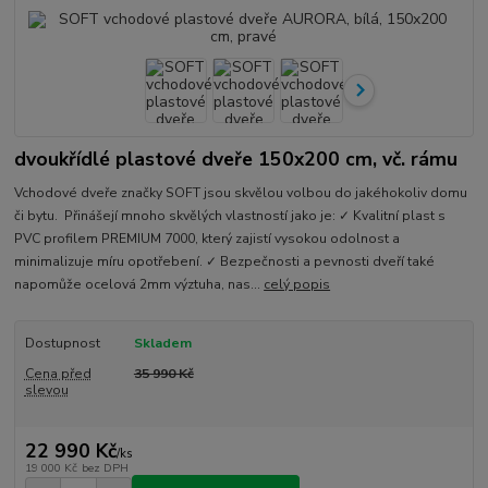
dvoukřídlé plastové dveře 150x200 cm, vč. rámu
Vchodové dveře značky SOFT jsou skvělou volbou do jakéhokoliv domu
či bytu. Přinášejí mnoho skvělých vlastností jako je: ✓ Kvalitní plast s
PVC profilem PREMIUM 7000, který zajistí vysokou odolnost a
minimalizuje míru opotřebení. ✓ Bezpečnosti a pevnosti dveří také
napomůže ocelová 2mm výztuha, nas...
celý popis
Dostupnost
Skladem
Cena před
35 990 Kč
slevou
22 990 Kč
/
ks
19 000 Kč
bez DPH