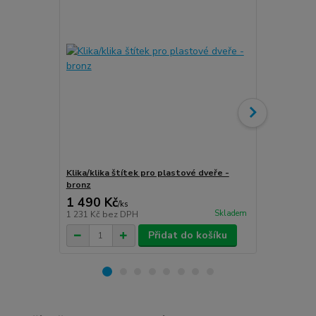
Klika/klika štítek pro plastové dveře -
Klika/klika 
bronz
stříbro-graf
1 490 Kč
1 490 Kč
/
ks
Skladem
1 231 Kč
bez DPH
1 231 Kč
bez
Přidat do košíku