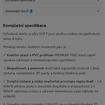
Kompletní specifikace
Související zboží
8
Kompletní specifikace
Vchodové dveře značky SOFT jsou skvělou volbou do jakéhokoliv
domu či bytu.
Přinášejí mnoho skvělých vlastností jako je:
✓
Kvalitní plast s PVC profilem
PREMIUM 7000, který zajistí
vysokou odolnost a minimalizuje míru opotřebení.
✓
Bezpečnosti a pevnosti
dveří také napomůže ocelová 1,5mm
výztuha, nastavitelné 3D panty a bytelný hliníkový práh.
✓
Dvojitá izolace a nízký součinitel prostupu tepla dveří
–⁠ 1,6
2
W/m
K přinese spolu s izolačním dvojsklem o propustnosti 1,1
2
W/m
K výbornou izolaci a zároveň minimalizuje vaše náklady na
vytápění.
✓ Stavební otvor o rozměru 100x202 cm a stavební hloubka 70