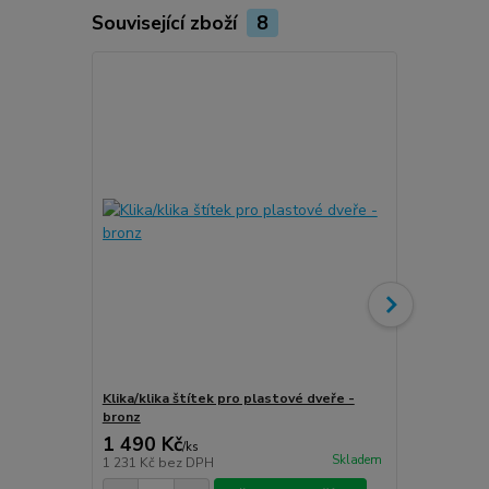
Související zboží
8
Klika/klika štítek pro plastové dveře -
Klika/klika 
bronz
stříbro-graf
1 490 Kč
1 490 Kč
/
ks
Skladem
1 231 Kč
bez DPH
1 231 Kč
bez