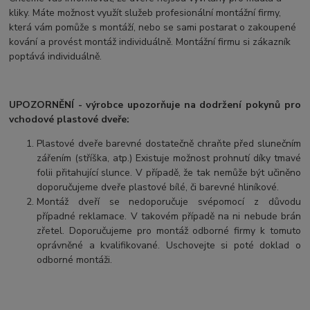
kliky. Máte možnost využít služeb profesionální montážní firmy,
která vám pomůže s montáží, nebo se sami postarat o zakoupené
kování a provést montáž individuálně. Montážní firmu si zákazník
poptává individuálně.
UPOZORNĚNÍ - výrobce upozorňuje na dodržení pokynů pro
vchodové plastové dveře:
Plastové dveře barevné dostatečně chraňte před slunečním
zářením (stříška, atp.) Existuje možnost prohnutí díky tmavé
folii přitahující slunce. V případě, že tak nemůže být učiněno
doporučujeme dveře plastové bílé, či barevné hliníkové.
Montáž dveří se nedoporučuje svépomocí z důvodu
případné reklamace. V takovém případě na ni nebude brán
zřetel. Doporučujeme pro montáž odborné firmy k tomuto
oprávněné a kvalifikované. Uschovejte si poté doklad o
odborné montáži.