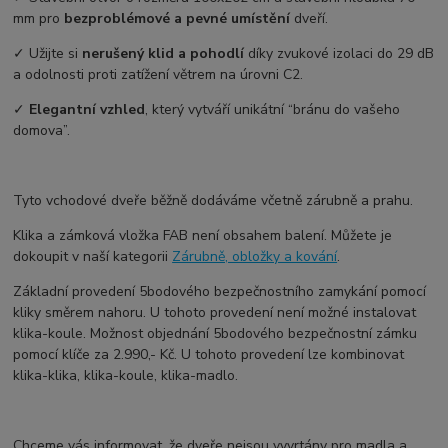
mm pro
bezproblémové a pevné umístění
dveří.
✓ Užijte si
nerušený klid a pohodlí
díky zvukové izolaci do 29 dB
a odolnosti proti zatížení větrem na úrovni C2.
✓
Elegantní vzhled
, který vytváří unikátní “bránu do vašeho
domova”.
Tyto vchodové dveře běžně dodáváme včetně zárubně a prahu.
Klika a zámková vložka FAB není obsahem balení. Můžete je
dokoupit v naší kategorii
Zárubně, obložky a kování
.
Základní provedení 5bodového bezpečnostního zamykání pomocí
kliky směrem nahoru. U tohoto provedení není možné instalovat
klika-koule. Možnost objednání 5bodového bezpečnostní zámku
pomocí klíče za 2.990,- Kč. U tohoto provedení lze kombinovat
klika-klika, klika-koule, klika-madlo.
Chceme vás informovat, že dveře nejsou vyvrtány pro madla a