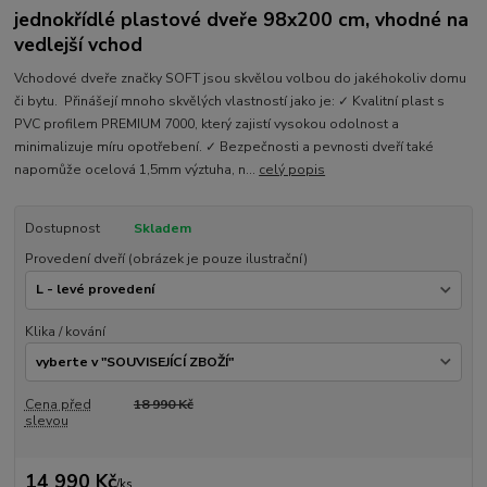
jednokřídlé plastové dveře 98x200 cm, vhodné na
vedlejší vchod
Vchodové dveře značky SOFT jsou skvělou volbou do jakéhokoliv domu
či bytu. Přinášejí mnoho skvělých vlastností jako je: ✓ Kvalitní plast s
PVC profilem PREMIUM 7000, který zajistí vysokou odolnost a
minimalizuje míru opotřebení. ✓ Bezpečnosti a pevnosti dveří také
napomůže ocelová 1,5mm výztuha, n...
celý popis
Dostupnost
Skladem
Provedení dveří (obrázek je pouze ilustrační)
Klika / kování
Cena před
18 990 Kč
slevou
14 990 Kč
/
ks