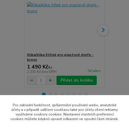
Klika/klika štítek pro plastové dveře -
Klika/klika 
bronz
stříbro-graf
1 490 Kč
1 490 Kč
/
ks
Skladem
1 231 Kč
bez DPH
1 231 Kč
bez
Přidat do košíku
Pro základní funkčnost, zpříjemnění používání webu, analytické
účely a v případě udělení souhlasu také pro účely cílení reklamy
Zboží zařazeno v kategoriích
využíváme soubory cookies. Nastavení vlastních preferencí
cookies můžete kdykoli upravit odkazem ve spodní části stránek.
Vchodové dveře