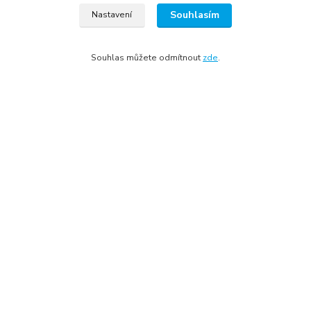
plastové vchodové dveře
Souhlasím
Nastavení
vchodové dveře do bytu
vchodové dveře dle lokality
Souhlas můžete odmítnout
zde
.
vchodové dveře podle barvy
výprodej vchodových dveří
1 křídlo
plastové vchodové dveře se zárubní
francouzské dveře na terasu
vchodové dveře Klatovy
vchodové dveře Plzeň
Všechna práva vyhrazena © 2022
Tomáš Treybal | Internet media marketing