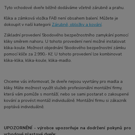
Tyto vchodové dveře běžně dodáváme včetně zárubně a prahu.
Klika a zámková vložka FAB není obsahem balení. Můžete je
dokoupit v naší kategorii
Zárubně, obložky a kování
.
Základní provedení 5bodového bezpečnostního zamykání pomocí
kliky směrem nahoru. U tohoto provedení není možné instalovat
klika-koule. Možnost objednání 5bodového bezpečnostní zámku
pomocí klíče za 2.990,- Kč. U tohoto provedení lze kombinovat
klika-klika, klika-koule, klika-madlo.
Chceme vás informovat, že dveře nejsou vyvrtány pro madla a
kliky. Máte možnost využít služeb profesionální montážní firmy,
která vám pomůže s montáží, nebo se sami postarat o zakoupené
kování a provést montáž individuálně. Montážní firmu si zákazník
poptává individuálně.
UPOZORNĚNÍ - výrobce upozorňuje na dodržení pokynů pro
vchodové plastové dveře: