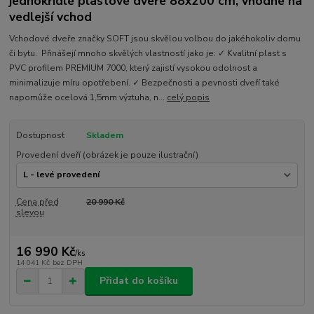
jednokřídlé plastové dveře 88x200 cm, vhodné na
vedlejší vchod
Vchodové dveře značky SOFT jsou skvělou volbou do jakéhokoliv domu
či bytu. Přinášejí mnoho skvělých vlastností jako je: ✓ Kvalitní plast s
PVC profilem PREMIUM 7000, který zajistí vysokou odolnost a
minimalizuje míru opotřebení. ✓ Bezpečnosti a pevnosti dveří také
napomůže ocelová 1,5mm výztuha, n...
celý popis
Dostupnost
Skladem
Provedení dveří (obrázek je pouze ilustrační)
Cena před
20 990 Kč
slevou
16 990 Kč
/
ks
14 041 Kč
bez DPH
Přidat do košíku