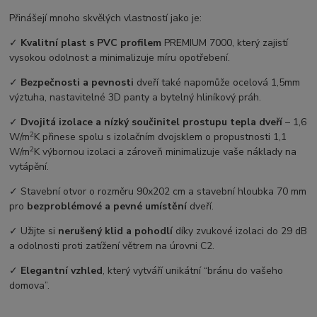
Přinášejí mnoho skvělých vlastností jako je:
✓
Kvalitní plast s PVC profilem
PREMIUM 7000, který zajistí
vysokou odolnost a minimalizuje míru opotřebení.
✓
Bezpečnosti a pevnosti
dveří také napomůže ocelová 1,5mm
výztuha, nastavitelné 3D panty a bytelný hliníkový práh.
✓
Dvojitá izolace a nízký součinitel prostupu tepla dveří
–⁠ 1,6
2
W/m
K přinese spolu s izolačním dvojsklem o propustnosti 1,1
2
W/m
K výbornou izolaci a zároveň minimalizuje vaše náklady na
vytápění.
✓ Stavební otvor o rozměru 90x202 cm a stavební hloubka 70 mm
pro
bezproblémové a pevné umístění
dveří.
✓ Užijte si
nerušený klid a pohodlí
díky zvukové izolaci do 29 dB
a odolnosti proti zatížení větrem na úrovni C2.
✓
Elegantní vzhled
, který vytváří unikátní “bránu do vašeho
domova”.