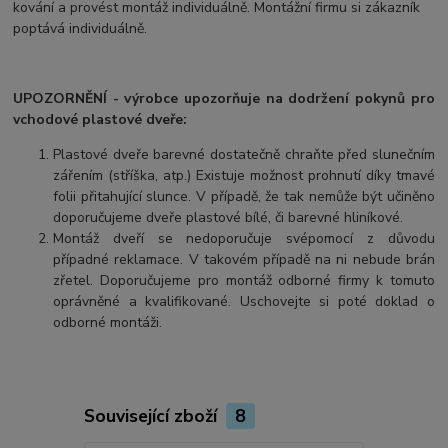
kování a provést montáž individuálně. Montážní firmu si zákazník
poptává individuálně.
UPOZORNĚNÍ - výrobce upozorňuje na dodržení pokynů pro
vchodové plastové dveře:
Plastové dveře barevné dostatečně chraňte před slunečním
zářením (stříška, atp.) Existuje možnost prohnutí díky tmavé
folii přitahující slunce. V případě, že tak nemůže být učiněno
doporučujeme dveře plastové bílé, či barevné hliníkové.
Montáž dveří se nedoporučuje svépomocí z důvodu
případné reklamace. V takovém případě na ni nebude brán
zřetel. Doporučujeme pro montáž odborné firmy k tomuto
oprávněné a kvalifikované. Uschovejte si poté doklad o
odborné montáži.
Související zboží
8