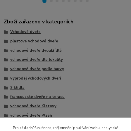
Zboží zařazeno v kategoriích
Vchodové dveře
plastové vchodové dveře
vchodové dveře dvoukřídlé
vchodové dveře dle lokality
vchodové dveře podle barvy
výprodej vchodových dveří
2 křídla
francouzské dveře na terasu
vchodové dveře Klatovy
vchodové dveře Plzeň
vchodové dveře - zlatý dub
Pro základní funkčnost, zpříjemnění používání webu, analytické