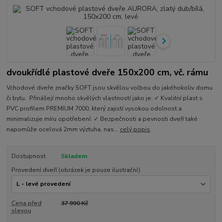
dvoukřídlé plastové dveře 150x200 cm, vč. rámu
Vchodové dveře značky SOFT jsou skvělou volbou do jakéhokoliv domu
či bytu. Přinášejí mnoho skvělých vlastností jako je: ✓ Kvalitní plast s
PVC profilem PREMIUM 7000, který zajistí vysokou odolnost a
minimalizuje míru opotřebení. ✓ Bezpečnosti a pevnosti dveří také
napomůže ocelová 2mm výztuha, nas...
celý popis
Dostupnost
Skladem
Provedení dveří (obrázek je pouze ilustrační)
Cena před
37 990 Kč
slevou