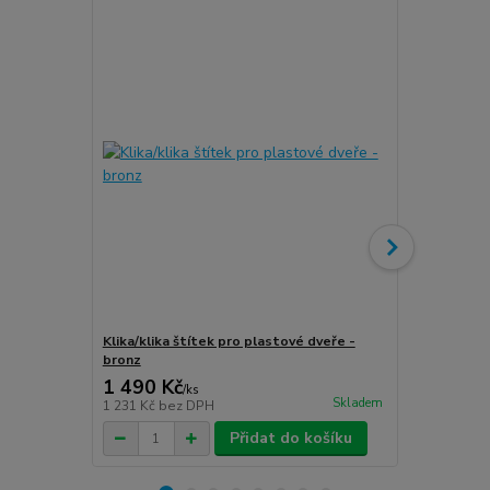
Klika/klika štítek pro plastové dveře -
Klika/klika 
bronz
stříbro-graf
1 490 Kč
1 490 Kč
/
ks
Skladem
1 231 Kč
bez DPH
1 231 Kč
bez
Přidat do košíku