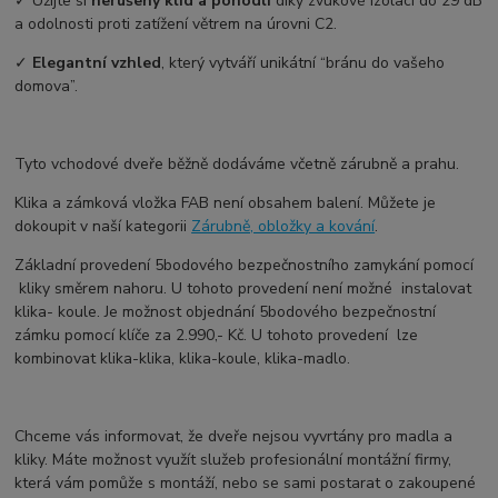
✓ Užijte si
nerušený klid a pohodlí
díky zvukové izolaci do 29 dB
a odolnosti proti zatížení větrem na úrovni C2.
✓
Elegantní vzhled
, který vytváří unikátní “bránu do vašeho
domova”.
Tyto vchodové dveře běžně dodáváme včetně zárubně a prahu.
Klika a zámková vložka FAB není obsahem balení. Můžete je
dokoupit v naší kategorii
Zárubně, obložky a kování
.
Základní provedení 5bodového bezpečnostního zamykání pomocí
kliky směrem nahoru. U tohoto provedení není možné instalovat
klika- koule. Je možnost objednání 5bodového bezpečnostní
zámku pomocí klíče za 2.990,- Kč. U tohoto provedení lze
kombinovat klika-klika, klika-koule, klika-madlo.
Chceme vás informovat, že dveře nejsou vyvrtány pro madla a
kliky. Máte možnost využít služeb profesionální montážní firmy,
která vám pomůže s montáží, nebo se sami postarat o zakoupené