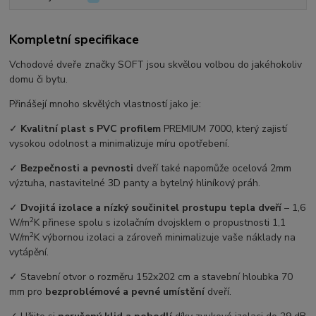
Kompletní specifikace
Vchodové dveře značky SOFT jsou skvělou volbou do jakéhokoliv
domu či bytu.
Přinášejí mnoho skvělých vlastností jako je:
✓
Kvalitní plast s PVC profilem
PREMIUM 7000, který zajistí
vysokou odolnost a minimalizuje míru opotřebení.
✓
Bezpečnosti a pevnosti
dveří také napomůže ocelová 2mm
výztuha, nastavitelné 3D panty a bytelný hliníkový práh.
✓
Dvojitá izolace a nízký součinitel prostupu tepla dveří
–⁠ 1,6
2
W/m
K přinese spolu s izolačním dvojsklem o propustnosti 1,1
2
W/m
K výbornou izolaci a zároveň minimalizuje vaše náklady na
vytápění.
✓ Stavební otvor o rozměru 152x202 cm a stavební hloubka 70
mm pro
bezproblémové a pevné umístění
dveří.