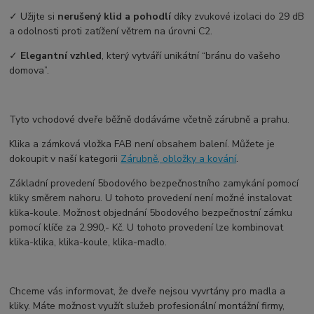
✓ Užijte si
nerušený klid a pohodlí
díky zvukové izolaci do 29 dB
a odolnosti proti zatížení větrem na úrovni C2.
✓
Elegantní vzhled
, který vytváří unikátní “bránu do vašeho
domova”.
Tyto vchodové dveře běžně dodáváme včetně zárubně a prahu.
Klika a zámková vložka FAB není obsahem balení. Můžete je
dokoupit v naší kategorii
Zárubně, obložky a kování
.
Základní provedení 5bodového bezpečnostního zamykání pomocí
kliky směrem nahoru. U tohoto provedení není možné instalovat
klika-koule. Možnost objednání 5bodového bezpečnostní zámku
pomocí klíče za 2.990,- Kč. U tohoto provedení lze kombinovat
klika-klika, klika-koule, klika-madlo.
Chceme vás informovat, že dveře nejsou vyvrtány pro madla a
kliky. Máte možnost využít služeb profesionální montážní firmy,