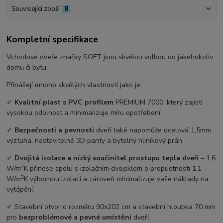
Související zboží
8
Kompletní specifikace
Vchodové dveře značky SOFT jsou skvělou volbou do jakéhokoliv
domu či bytu.
Přinášejí mnoho skvělých vlastností jako je:
✓
Kvalitní plast s PVC profilem
PREMIUM 7000, který zajistí
vysokou odolnost a minimalizuje míru opotřebení.
✓
Bezpečnosti a pevnosti
dveří také napomůže ocelová 1,5mm
výztuha, nastavitelné 3D panty a bytelný hliníkový práh.
✓
Dvojitá izolace a nízký součinitel prostupu tepla dveří
–⁠ 1,6
2
W/m
K přinese spolu s izolačním dvojsklem o propustnosti 1,1
2
W/m
K výbornou izolaci a zároveň minimalizuje vaše náklady na
vytápění.
✓ Stavební otvor o rozměru 90x202 cm a stavební hloubka 70 mm
pro
bezproblémové a pevné umístění
dveří.