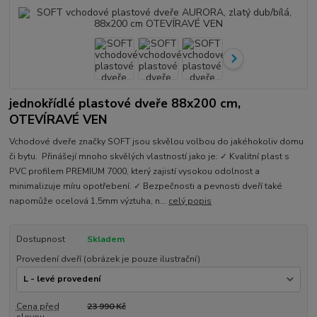
jednokřídlé plastové dveře 88x200 cm,
OTEVÍRAVÉ VEN
Vchodové dveře značky SOFT jsou skvělou volbou do jakéhokoliv domu
či bytu. Přinášejí mnoho skvělých vlastností jako je: ✓ Kvalitní plast s
PVC profilem PREMIUM 7000, který zajistí vysokou odolnost a
minimalizuje míru opotřebení. ✓ Bezpečnosti a pevnosti dveří také
napomůže ocelová 1,5mm výztuha, n...
celý popis
Dostupnost
Skladem
Provedení dveří (obrázek je pouze ilustrační)
Cena před
23 990 Kč
slevou