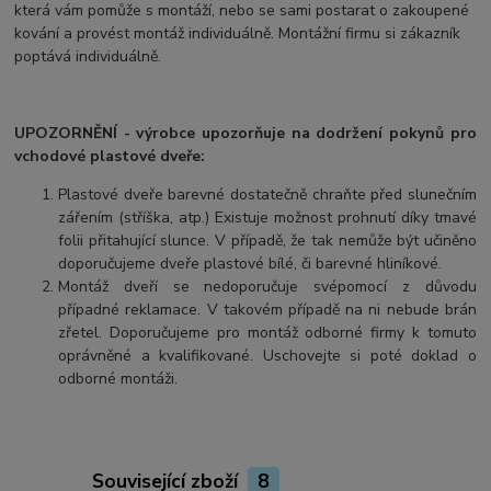
která vám pomůže s montáží, nebo se sami postarat o zakoupené
kování a provést montáž individuálně. Montážní firmu si zákazník
poptává individuálně.
UPOZORNĚNÍ - výrobce upozorňuje na dodržení pokynů pro
vchodové plastové dveře:
Plastové dveře barevné dostatečně chraňte před slunečním
zářením (stříška, atp.) Existuje možnost prohnutí díky tmavé
folii přitahující slunce. V případě, že tak nemůže být učiněno
doporučujeme dveře plastové bílé, či barevné hliníkové.
Montáž dveří se nedoporučuje svépomocí z důvodu
případné reklamace. V takovém případě na ni nebude brán
zřetel. Doporučujeme pro montáž odborné firmy k tomuto
oprávněné a kvalifikované. Uschovejte si poté doklad o
odborné montáži.
Související zboží
8