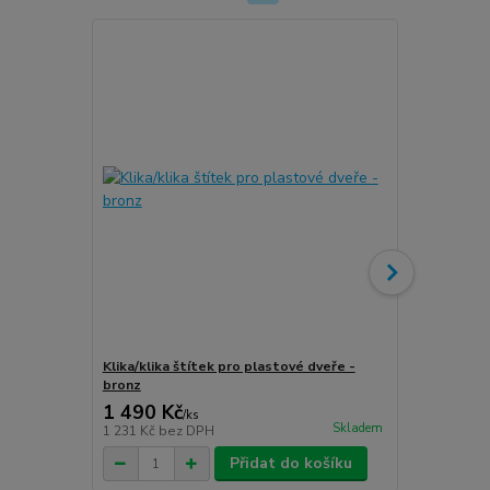
Klika/klika štítek pro plastové dveře -
Klika/klika 
bronz
stříbro-graf
1 490 Kč
1 490 Kč
/
ks
Skladem
1 231 Kč
bez DPH
1 231 Kč
bez
Přidat do košíku