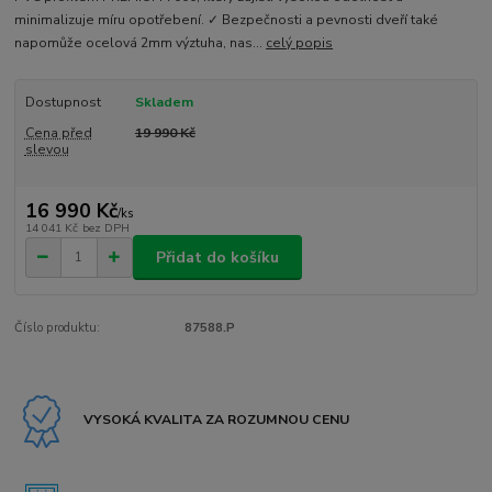
minimalizuje míru opotřebení. ✓ Bezpečnosti a pevnosti dveří také
napomůže ocelová 2mm výztuha, nas...
celý popis
Dostupnost
Skladem
Cena před
19 990 Kč
slevou
16 990 Kč
/
ks
14 041 Kč
bez DPH
Přidat do košíku
Číslo produktu:
87588.P
VYSOKÁ KVALITA ZA ROZUMNOU CENU