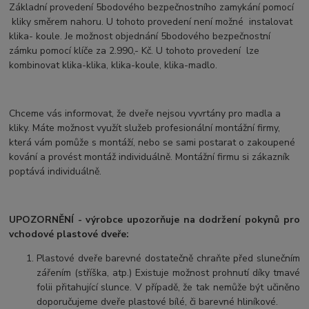
Základní provedení 5bodového bezpečnostního zamykání pomocí
kliky směrem nahoru. U tohoto provedení není možné instalovat
klika- koule. Je možnost objednání 5bodového bezpečnostní
zámku pomocí klíče za 2.990,- Kč. U tohoto provedení lze
kombinovat klika-klika, klika-koule, klika-madlo.
Chceme vás informovat, že dveře nejsou vyvrtány pro madla a
kliky. Máte možnost využít služeb profesionální montážní firmy,
která vám pomůže s montáží, nebo se sami postarat o zakoupené
kování a provést montáž individuálně. Montážní firmu si zákazník
poptává individuálně.
UPOZORNĚNÍ - výrobce upozorňuje na dodržení pokynů pro
vchodové plastové dveře:
Plastové dveře barevné dostatečně chraňte před slunečním
zářením (stříška, atp.) Existuje možnost prohnutí díky tmavé
folii přitahující slunce. V případě, že tak nemůže být učiněno
doporučujeme dveře plastové bílé, či barevné hliníkové.