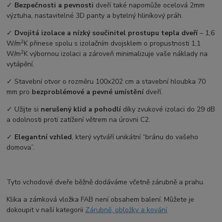
✓
Bezpečnosti a pevnosti
dveří také napomůže ocelová 2mm
výztuha, nastavitelné 3D panty a bytelný hliníkový práh.
✓
Dvojitá izolace a nízký součinitel prostupu tepla dveří
–⁠ 1,6
2
W/m
K přinese spolu s izolačním dvojsklem o propustnosti 1,1
2
W/m
K výbornou izolaci a zároveň minimalizuje vaše náklady na
vytápění.
✓ Stavební otvor o rozměru 100x202 cm a stavební hloubka 70
mm pro
bezproblémové a pevné umístění
dveří.
✓ Užijte si
nerušený klid a pohodlí
díky zvukové izolaci do 29 dB
a odolnosti proti zatížení větrem na úrovni C2.
✓
Elegantní vzhled
, který vytváří unikátní “bránu do vašeho
domova”.
Tyto vchodové dveře běžně dodáváme včetně zárubně a prahu.
Klika a zámková vložka FAB není obsahem balení. Můžete je
dokoupit v naší kategorii
Zárubně, obložky a kování
.