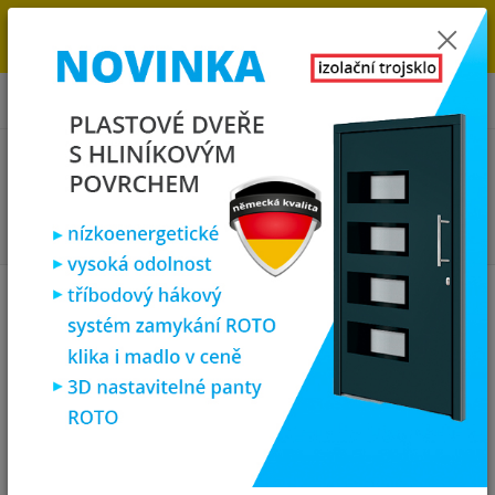
→
DOPRAVA ZDARMA DO KONCE ROKU 2025 - POSPĚŠTE SI S
OBJEDNÁVKOU. MÁME 7 000 OKEN A DVEŘÍ SKLADEM U NÁS V
KLATOVECH.
0
ks
za
0,00 Kč
Menu
Hledat
Úvod
Vchodové dveře
SOFT vchodové plastové dveře BARCELONA,
antracit/bílá, 98x200 cm, pravé
SOFT vchodové plastové dveře
BARCELONA, antracit/bílá,
98x200 cm, pravé
Novinka
Doprava ZDARMA