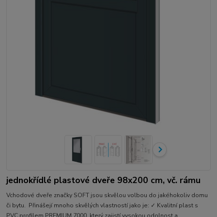
jednokřídlé plastové dveře 98x200 cm, vč. rámu
Vchodové dveře značky SOFT jsou skvělou volbou do jakéhokoliv domu
či bytu. Přinášejí mnoho skvělých vlastností jako je: ✓ Kvalitní plast s
PVC profilem PREMIUM 7000, který zajistí vysokou odolnost a