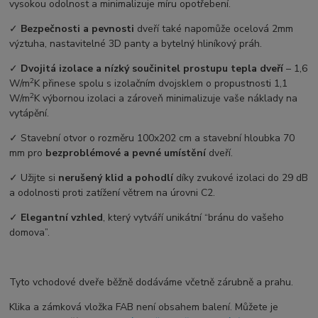
vysokou odolnost a minimalizuje míru opotřebení.
✓
Bezpečnosti a pevnosti
dveří také napomůže ocelová 2mm
výztuha, nastavitelné 3D panty a bytelný hliníkový práh.
✓
Dvojitá izolace a nízký součinitel prostupu tepla dveří
–⁠ 1,6
2
W/m
K přinese spolu s izolačním dvojsklem o propustnosti 1,1
2
W/m
K výbornou izolaci a zároveň minimalizuje vaše náklady na
vytápění.
✓ Stavební otvor o rozměru 100x202 cm a stavební hloubka 70
mm pro
bezproblémové a pevné umístění
dveří.
✓ Užijte si
nerušený klid a pohodlí
díky zvukové izolaci do 29 dB
a odolnosti proti zatížení větrem na úrovni C2.
✓
Elegantní vzhled
, který vytváří unikátní “bránu do vašeho
domova”.
Tyto vchodové dveře běžně dodáváme včetně zárubně a prahu.
Klika a zámková vložka FAB není obsahem balení. Můžete je