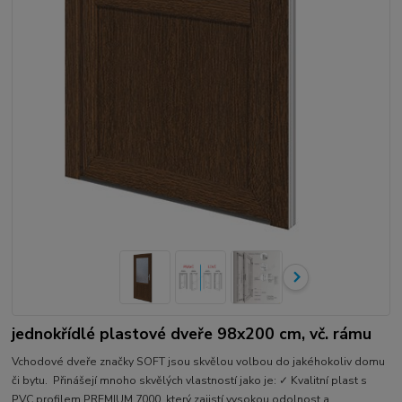
jednokřídlé plastové dveře 98x200 cm, vč. rámu
Vchodové dveře značky SOFT jsou skvělou volbou do jakéhokoliv domu
či bytu. Přinášejí mnoho skvělých vlastností jako je: ✓ Kvalitní plast s
PVC profilem PREMIUM 7000, který zajistí vysokou odolnost a