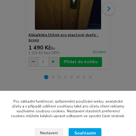
Klika/klika štítek pro plastové dveře -
Klika/klika 
bronz
stříbro-graf
1 490 Kč
1 490 Kč
/
ks
Skladem
1 231 Kč
bez DPH
1 231 Kč
bez
Přidat do košíku
Zboží zařazeno v kategoriích
Pro základní funkčnost, zpříjemnění používání webu, analytické
účely a v případě udělení souhlasu také pro účely cílení reklamy
Vchodové dveře
využíváme soubory cookies. Nastavení vlastních preferencí
cookies můžete kdykoli upravit odkazem ve spodní části stránek.
plastové vchodové dveře
vchodové dveře dle lokality
Souhlasím
Nastavení