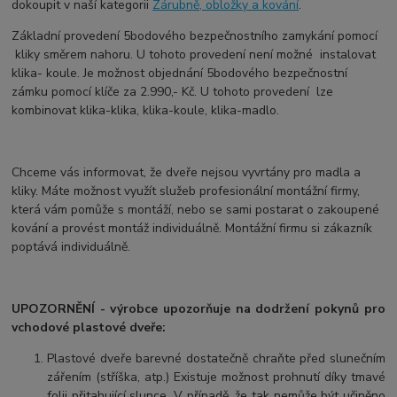
dokoupit v naší kategorii
Zárubně, obložky a kování
.
Základní provedení 5bodového bezpečnostního zamykání pomocí
kliky směrem nahoru. U tohoto provedení není možné instalovat
klika- koule. Je možnost objednání 5bodového bezpečnostní
zámku pomocí klíče za 2.990,- Kč. U tohoto provedení lze
kombinovat klika-klika, klika-koule, klika-madlo.
Chceme vás informovat, že dveře nejsou vyvrtány pro madla a
kliky. Máte možnost využít služeb profesionální montážní firmy,
která vám pomůže s montáží, nebo se sami postarat o zakoupené
kování a provést montáž individuálně. Montážní firmu si zákazník
poptává individuálně.
UPOZORNĚNÍ - výrobce upozorňuje na dodržení pokynů pro
vchodové plastové dveře:
Plastové dveře barevné dostatečně chraňte před slunečním
zářením (stříška, atp.) Existuje možnost prohnutí díky tmavé
folii přitahující slunce. V případě, že tak nemůže být učiněno