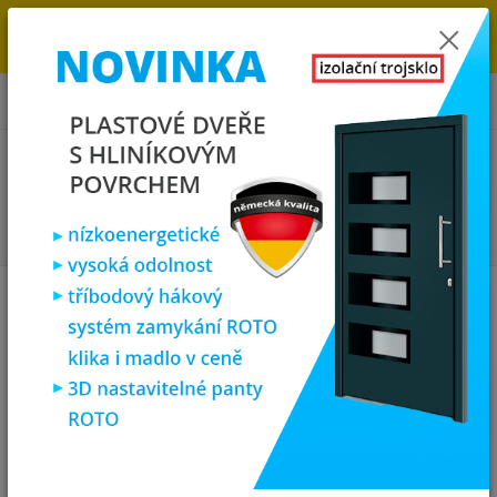
→
DOPRAVA ZDARMA DO KONCE ROKU 2025 - POSPĚŠTE SI S
OBJEDNÁVKOU. MÁME 7 000 OKEN A DVEŘÍ SKLADEM U NÁS V
KLATOVECH.
0
ks
za
0,00 Kč
Menu
Hledat
Úvod
Vchodové dveře
SOFT vchodové plastové dveře BARCELONA,
ořech/bílá, 98x200 cm, pravé
SOFT vchodové plastové dveře
BARCELONA, ořech/bílá, 98x200
cm, pravé
Novinka
Doprava ZDARMA