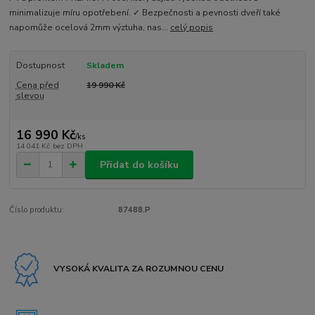
minimalizuje míru opotřebení. ✓ Bezpečnosti a pevnosti dveří také
napomůže ocelová 2mm výztuha, nas...
celý popis
Dostupnost
Skladem
Cena před
19 990 Kč
slevou
16 990 Kč
/
ks
14 041 Kč
bez DPH
Přidat do košíku
Číslo produktu:
87488.P
VYSOKÁ KVALITA ZA ROZUMNOU CENU