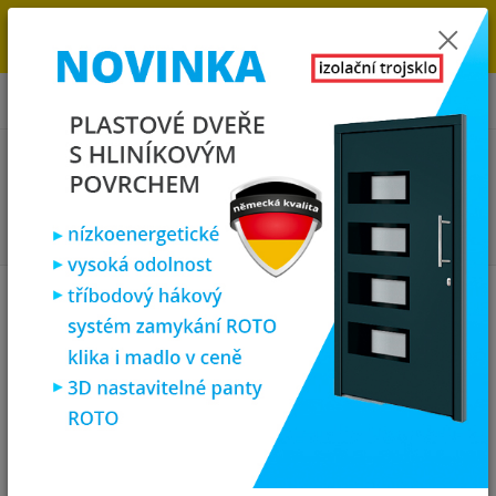
→
DOPRAVA ZDARMA DO KONCE ROKU 2025 - POSPĚŠTE SI S
OBJEDNÁVKOU. MÁME 7 000 OKEN A DVEŘÍ SKLADEM U NÁS V
KLATOVECH.
0
ks
za
0,00 Kč
Menu
Hledat
Úvod
Vchodové dveře
SOFT vchodové plastové dveře HAVAJ, mléčné sklo,
130x200, bílé
SOFT vchodové plastové dveře
HAVAJ, mléčné sklo, 130x200,
bílé
Novinka
Doprava ZDARMA