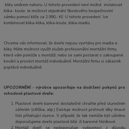
kliky směrem nahoru. U tohoto provedení není možné instalovat
klika- koule. Je možnost objednání 5bodového bezpečnostní
zámku pomocí klíče za 2.990,- Kč. U tohoto provedení lze
kombinovat klika-klika, klika-koule, klika-madlo.
Chceme vás informovat, že dveře nejsou vyvrtány pro madla a
kliky. Máte možnost využít služeb profesionální montážní firmy,
která vám pomůže s montáží, nebo se sami postarat o zakoupené
kování a provést montáž individuálně. Montážní firmu si zákazník
poptává individuálně.
UPOZORNĚNÍ - výrobce upozorňuje na dodržení pokynů pro
vchodové plastové dveře:
Plastové dveře barevné dostatečně chraňte před slunečním
zářením (stříška, atp.) Existuje možnost prohnutí díky tmavé
folii přitahující slunce. V případě, že tak nemůže být učiněno
doporučujeme dveře plastové bílé, či barevné hliníkové.
Montáž dveří se nedoporučuje svépomocí z důvodu