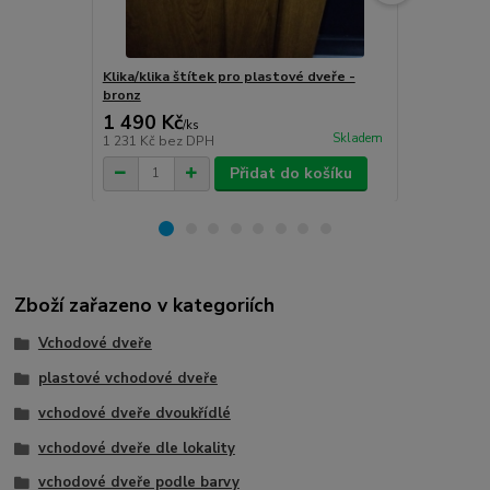
Klika/klika štítek pro plastové dveře -
Klika/klika 
bronz
stříbro-graf
1 490 Kč
1 490 Kč
/
ks
Skladem
1 231 Kč
bez DPH
1 231 Kč
bez
Přidat do košíku
Zboží zařazeno v kategoriích
Vchodové dveře
plastové vchodové dveře
vchodové dveře dvoukřídlé
vchodové dveře dle lokality
vchodové dveře podle barvy