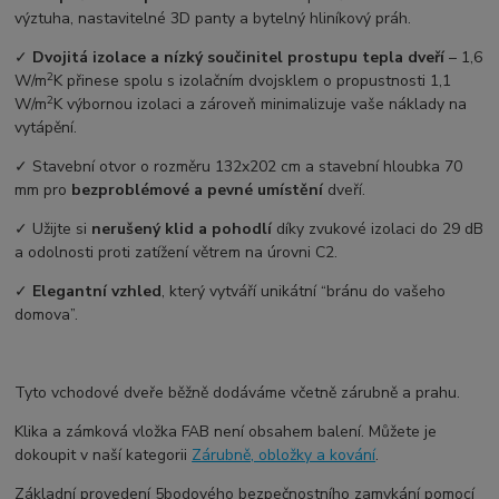
výztuha, nastavitelné 3D panty a bytelný hliníkový práh.
✓
Dvojitá izolace a nízký součinitel prostupu tepla dveří
–⁠ 1,6
2
W/m
K přinese spolu s izolačním dvojsklem o propustnosti 1,1
2
W/m
K výbornou izolaci a zároveň minimalizuje vaše náklady na
vytápění.
✓ Stavební otvor o rozměru 132x202 cm a stavební hloubka 70
mm pro
bezproblémové a pevné umístění
dveří.
✓ Užijte si
nerušený klid a pohodlí
díky zvukové izolaci do 29 dB
a odolnosti proti zatížení větrem na úrovni C2.
✓
Elegantní vzhled
, který vytváří unikátní “bránu do vašeho
domova”.
Tyto vchodové dveře běžně dodáváme včetně zárubně a prahu.
Klika a zámková vložka FAB není obsahem balení. Můžete je
dokoupit v naší kategorii
Zárubně, obložky a kování
.
Základní provedení 5bodového bezpečnostního zamykání pomocí