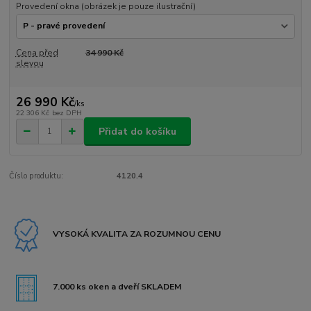
Provedení okna (obrázek je pouze ilustrační)
Cena před
34 990 Kč
slevou
26 990 Kč
/
ks
22 306 Kč
bez DPH
Přidat do košíku
Číslo produktu:
4120.4
VYSOKÁ KVALITA ZA ROZUMNOU CENU
7.000 ks oken a dveří SKLADEM