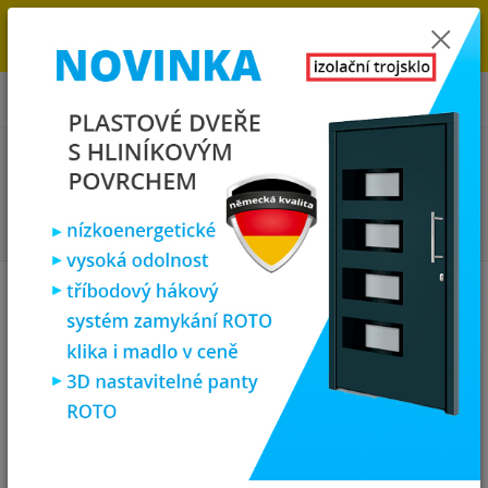
→
DOPRAVA ZDARMA DO KONCE ROKU 2025 - POSPĚŠTE SI S
OBJEDNÁVKOU. MÁME 7 000 OKEN A DVEŘÍ SKLADEM U NÁS V
KLATOVECH.
0
ks
za
0,00 Kč
Menu
Hledat
Úvod
Vchodové dveře
plastové vchodové dveře
1 křídlo
SOFT
vchodové plastové dveře MADRID, 98x200, bílé
SOFT vchodové plastové dveře
MADRID, 98x200, bílé
Novinka
Doprava ZDARMA