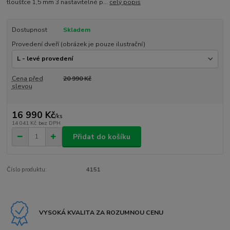
tloušťce 1,5 mm 3 nastavitelné p...
celý popis
Dostupnost
Skladem
Provedení dveří (obrázek je pouze ilustrační)
Cena před
20 990 Kč
slevou
16 990 Kč
/
ks
14 041 Kč
bez DPH
Přidat do košíku
Číslo produktu:
4151
VYSOKÁ KVALITA ZA ROZUMNOU CENU