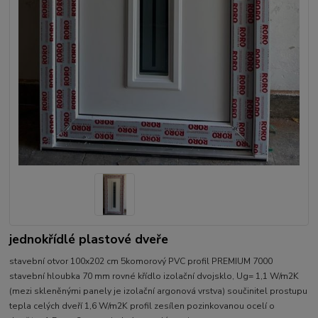
jednokřídlé plastové dveře
stavební otvor 100x202 cm 5komorový PVC profil PREMIUM 7000
stavební hloubka 70 mm rovné křídlo izolační dvojsklo, Ug= 1,1 W/m2K
(mezi skleněnými panely je izolační argonová vrstva) součinitel prostupu
tepla celých dveří 1,6 W/m2K profil zesílen pozinkovanou ocelí o