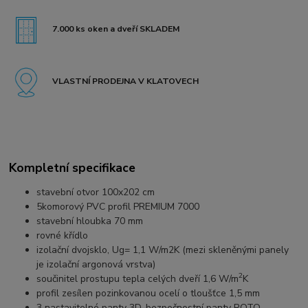
7.000 ks oken a dveří SKLADEM
VLASTNÍ PRODEJNA V KLATOVECH
Kompletní specifikace
stavební otvor 100x202 cm
5komorový PVC profil PREMIUM 7000
stavební hloubka 70 mm
rovné křídlo
izolační dvojsklo, Ug= 1,1 W/m2K (mezi skleněnými panely
je izolační argonová vrstva)
2
součinitel prostupu tepla celých dveří 1,6 W/m
K
profil zesílen pozinkovanou ocelí o tloušťce 1,5 mm
3 nastavitelné panty 3D, bezpečnostní panty ROTO