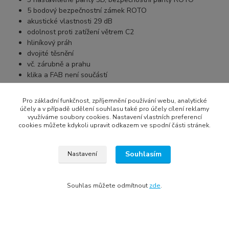
5 bodový bezpečnostní zámek ROTO
akustické vlastnosti 29 dB
odolnost proti zatížení větrem C2
hliníkový práh
dvojité těsnění
vč. zárubně a prahu
klika a FAB není součástí
Pro základní funkčnost, zpříjemnění používání webu, analytické
účely a v případě udělení souhlasu také pro účely cílení reklamy
Chceme vás informovat, že dveře nejsou vyvrtány pro madla a
využíváme soubory cookies. Nastavení vlastních preferencí
kliky. Máte možnost využít služeb profesionální montážní firmy,
cookies můžete kdykoli upravit odkazem ve spodní části stránek.
která vám pomůže s montáží, nebo se sami postarat o zakoupené
kování a provést montáž individuálně. Montážní firmu si zákazník
poptává individuálně.
Souhlasím
Nastavení
Souhlas můžete odmítnout
zde
.
Zboží zařazeno v kategoriích
plastové vchodové dveře
vchodové dveře do bytu