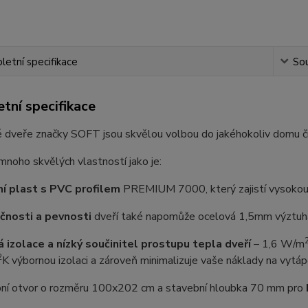
etní specifikace
Sou
tní specifikace
 dveře značky SOFT jsou skvělou volbou do jakéhokoliv domu č
 mnoho skvělých vlastností jako je:
ní plast s PVC profilem
PREMIUM 7000, který zajistí vysokou o
čnosti a pevnosti
dveří také napomůže ocelová 1,5mm výztuha,
á izolace a nízký součinitel prostupu tepla dveří
–⁠ 1,6 W/m
2
K výbornou izolaci a zároveň minimalizuje vaše náklady na vytáp
ní otvor o rozměru 100x202 cm a stavební hloubka 70 mm pro