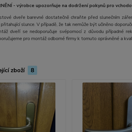
ĚNÍ - výrobce upozorňuje na dodržení pokynů pro vchodo
stové dveře barevné dostatečně chraňte před slunečním záření
ii přitahující slunce. V případě, že tak nemůže být učiněno doporu
táž dveří se nedoporučuje svépomocí z důvodu případné rek
oručujeme pro montáž odborné firmy k tomuto oprávněné a kvali
jící zboží
8