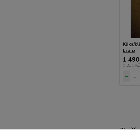
Klika/kl
bronz
1 490
1 231 K
Zboží 