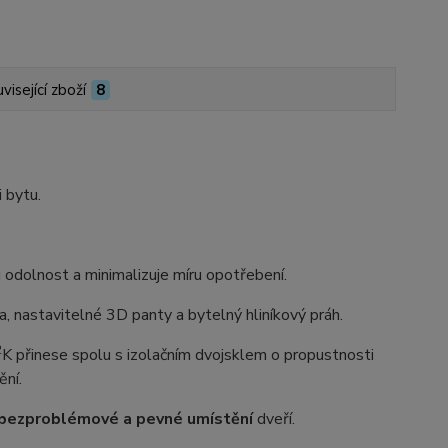
visející zboží
8
i bytu.
dolnost a minimalizuje míru opotřebení.
 nastavitelné 3D panty a bytelný hliníkový práh.
2
K přinese spolu s izolačním dvojsklem o propustnosti
ění.
bezproblémové a pevné umístění
dveří.