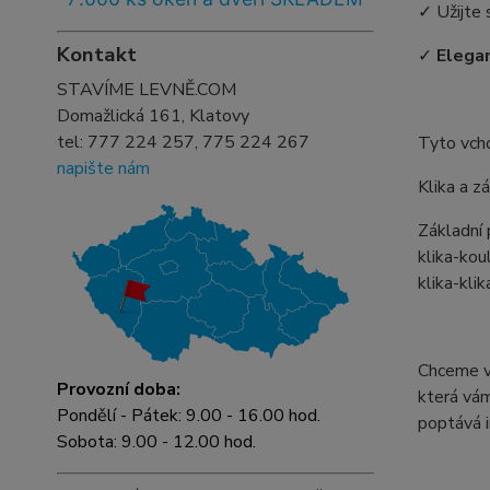
✓ Užijte 
Kontakt
✓
Elegan
STAVÍME LEVNĚ.COM
Domažlická 161, Klatovy
tel:
777 224 257, 775 224 267
Tyto vch
napište nám
Klika a z
Základní
klika-ko
klika-klik
Chceme vá
Provozní doba:
která vám
Pondělí - Pátek: 9.00 - 16.00 hod.
poptává i
Sobota: 9.00 - 12.00 hod.