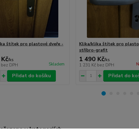
ika štítek pro plastové dveře -
Klika/klika štítek pro plasto
stříbro-grafit
 Kč
1 490 Kč
/
ks
/
ks
Skladem
N
č
bez DPH
1 231 Kč
bez DPH
Přidat do košíku
Přidat do ko
zařazeno v kategoriích