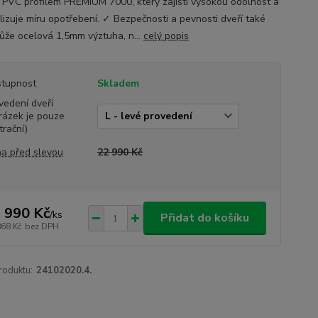
s PVC profilem PREMIUM 7000, který zajistí vysokou odolnost a
lizuje míru opotřebení. ✓ Bezpečnosti a pevnosti dveří také
že ocelová 1,5mm výztuha, n...
celý popis
tupnost
Skladem
vedení dveří
rázek je pouze
trační)
a před slevou
22 990 Kč
 990 Kč
/
ks
Přidat do košíku
868 Kč
bez DPH
roduktu:
24102020.4.