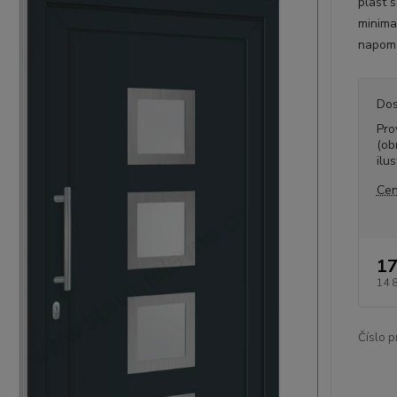
plast 
minima
napomů
Dos
Pro
(ob
ilus
Cen
17
14 
Číslo p