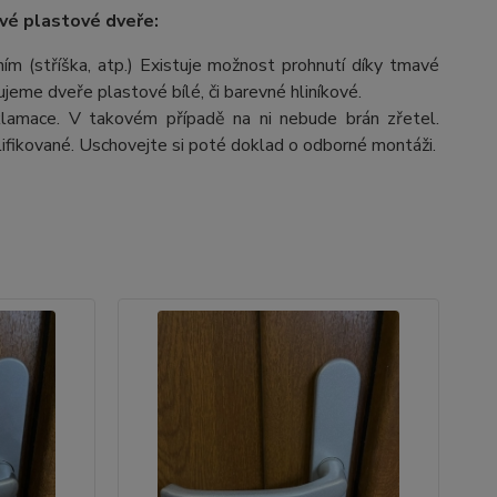
vé plastové dveře:
m (stříška, atp.) Existuje možnost prohnutí díky tmavé
čujeme dveře plastové bílé, či barevné hliníkové.
lamace. V takovém případě na ni nebude brán zřetel.
fikované. Uschovejte si poté doklad o odborné montáži.