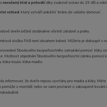
si
nerušený klid a pohodlí
díky zvukové izolaci do 29 dB a odoln
tní vzhled
, který vytváří unikátní “bránu do vašeho domova”.
odové dveře běžně dodáváme včetně zárubně a prahu.
ámková vložka FAB není obsahem balení. Můžete je dokoupit v na
 provedení 5bodového bezpečnostního zamykání pomocí kliky sm
ule. Možnost objednání 5bodového bezpečnostní zámku pomocí kl
a, klika-koule, klika-madlo.
s informovat, že dveře nejsou vyvrtány pro madla a kliky. Máte 
 pomůže s montáží, nebo se sami postarat o zakoupené kování a 
ndividuálně.