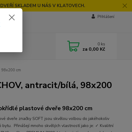
 DVEŘÍ SKLADEM U NÁS V KLATOVECH.
Přihlášení
k
0
ks
za
0,00 Kč
, 98x200 cm
HOV, antracit/bílá, 98x200
okřídlé plastové dveře 98x200 cm
vé dveře značky SOFT jsou skvělou volbou do jakéhokoliv
 bytu. Přinášejí mnoho skvělých vlastností jako je: ✓ Kvalitní