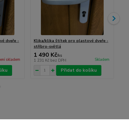
vé dveře -
Klika/klika štítek pro plastové dveře -
Kli
stříbro-světlá
ne
1 490 Kč
2 
/
ks
ení skladem
Skladem
1 231 Kč
bez DPH
1 
šíku
Přidat do košíku