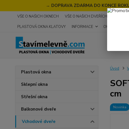
→
DOPRAVA ZDARMA DO KONCE ROKU 2
VŠE O NAŠICH OKNECH
VŠE O NAŠICH DVEŘÍCH
RECENZ
PLASTOVÁ OKNA KLATOVY
INFORMACE
OKNA NA MÍR
Úvod
V
Plastová okna
SOFT
Sklepní okna
cm
Střešní okna
Novinka
Balkonové dveře
Vchodové dveře