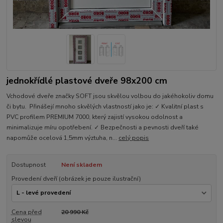
jednokřídlé plastové dveře 98x200 cm
Vchodové dveře značky SOFT jsou skvělou volbou do jakéhokoliv domu
či bytu. Přinášejí mnoho skvělých vlastností jako je: ✓ Kvalitní plast s
PVC profilem PREMIUM 7000, který zajistí vysokou odolnost a
minimalizuje míru opotřebení. ✓ Bezpečnosti a pevnosti dveří také
napomůže ocelová 1,5mm výztuha, n...
celý popis
Dostupnost
Není skladem
Provedení dveří (obrázek je pouze ilustrační)
Cena před
20 990 Kč
slevou