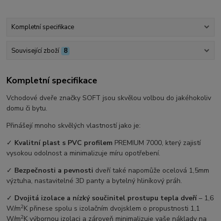
Kompletní specifikace
Související zboží
8
Kompletní specifikace
Vchodové dveře značky SOFT jsou skvělou volbou do jakéhokoliv
domu či bytu.
Přinášejí mnoho skvělých vlastností jako je:
✓
Kvalitní plast s PVC profilem
PREMIUM 7000, který zajistí
vysokou odolnost a minimalizuje míru opotřebení.
✓
Bezpečnosti a pevnosti
dveří také napomůže ocelová 1,5mm
výztuha, nastavitelné 3D panty a bytelný hliníkový práh.
✓
Dvojitá izolace a nízký součinitel prostupu tepla dveří
–⁠ 1,6
2
W/m
K přinese spolu s izolačním dvojsklem o propustnosti 1,1
2
W/m
K výbornou izolaci a zároveň minimalizuje vaše náklady na