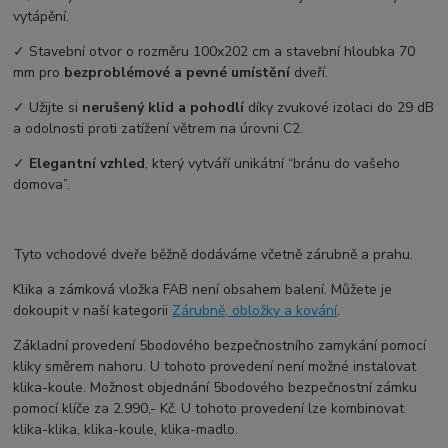
vytápění.
✓ Stavební otvor o rozměru 100x202 cm a stavební hloubka 70
mm pro
bezproblémové a pevné umístění
dveří.
✓ Užijte si
nerušený klid a pohodlí
díky zvukové izolaci do 29 dB
a odolnosti proti zatížení větrem na úrovni C2.
✓
Elegantní vzhled
, který vytváří unikátní “bránu do vašeho
domova”.
Tyto vchodové dveře běžně dodáváme včetně zárubně a prahu.
Klika a zámková vložka FAB není obsahem balení. Můžete je
dokoupit v naší kategorii
Zárubně, obložky a kování
.
Základní provedení 5bodového bezpečnostního zamykání pomocí
kliky směrem nahoru. U tohoto provedení není možné instalovat
klika-koule. Možnost objednání 5bodového bezpečnostní zámku
pomocí klíče za 2.990,- Kč. U tohoto provedení lze kombinovat
klika-klika, klika-koule, klika-madlo.