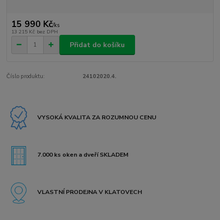
15 990 Kč
/
ks
13 215 Kč
bez DPH
Přidat do košíku
Číslo produktu:
24102020.4.
VYSOKÁ KVALITA ZA ROZUMNOU CENU
7.000 ks oken a dveří SKLADEM
VLASTNÍ PRODEJNA V KLATOVECH