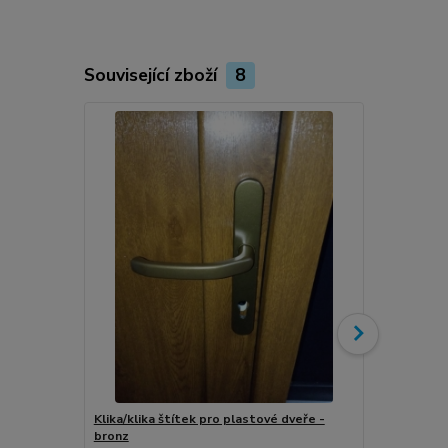
Související zboží
8
Klika/klika štítek pro plastové dveře -
Klika/klika 
bronz
stříbro-graf