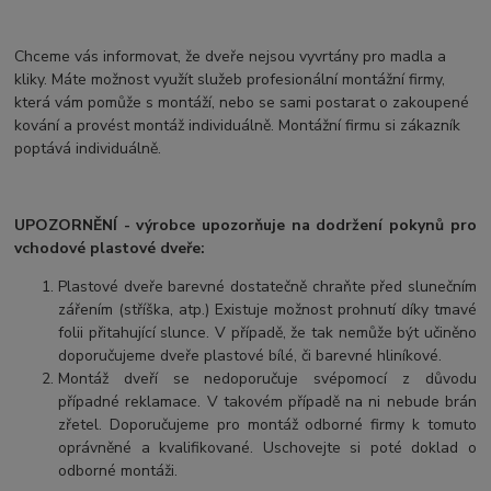
Chceme vás informovat, že dveře nejsou vyvrtány pro madla a
kliky. Máte možnost využít služeb profesionální montážní firmy,
která vám pomůže s montáží, nebo se sami postarat o zakoupené
kování a provést montáž individuálně. Montážní firmu si zákazník
poptává individuálně.
UPOZORNĚNÍ - výrobce upozorňuje na dodržení pokynů pro
vchodové plastové dveře:
Plastové dveře barevné dostatečně chraňte před slunečním
zářením (stříška, atp.) Existuje možnost prohnutí díky tmavé
folii přitahující slunce. V případě, že tak nemůže být učiněno
doporučujeme dveře plastové bílé, či barevné hliníkové.
Montáž dveří se nedoporučuje svépomocí z důvodu
případné reklamace. V takovém případě na ni nebude brán
zřetel. Doporučujeme pro montáž odborné firmy k tomuto
oprávněné a kvalifikované. Uschovejte si poté doklad o
odborné montáži.