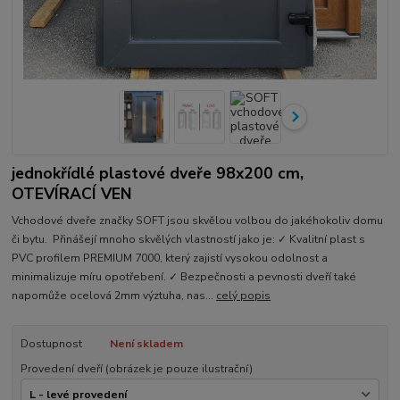
jednokřídlé plastové dveře 98x200 cm,
OTEVÍRACÍ VEN
Vchodové dveře značky SOFT jsou skvělou volbou do jakéhokoliv domu
či bytu. Přinášejí mnoho skvělých vlastností jako je: ✓ Kvalitní plast s
PVC profilem PREMIUM 7000, který zajistí vysokou odolnost a
minimalizuje míru opotřebení. ✓ Bezpečnosti a pevnosti dveří také
napomůže ocelová 2mm výztuha, nas...
celý popis
Dostupnost
Není skladem
Provedení dveří (obrázek je pouze ilustrační)