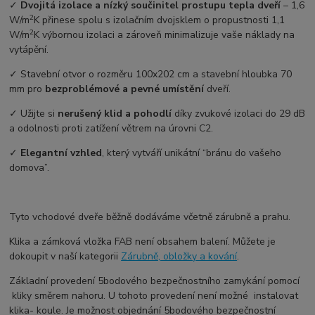
✓
Dvojitá izolace a nízký součinitel prostupu tepla dveří
–⁠ 1,6
2
W/m
K přinese spolu s izolačním dvojsklem o propustnosti 1,1
2
W/m
K výbornou izolaci a zároveň minimalizuje vaše náklady na
vytápění.
✓ Stavební otvor o rozměru 100x202 cm a stavební hloubka 70
mm pro
bezproblémové a pevné umístění
dveří.
✓ Užijte si
nerušený klid a pohodlí
díky zvukové izolaci do 29 dB
a odolnosti proti zatížení větrem na úrovni C2.
✓
Elegantní vzhled
, který vytváří unikátní “bránu do vašeho
domova”.
Tyto vchodové dveře běžně dodáváme včetně zárubně a prahu.
Klika a zámková vložka FAB není obsahem balení. Můžete je
dokoupit v naší kategorii
Zárubně, obložky a kování
.
Základní provedení 5bodového bezpečnostního zamykání pomocí
kliky směrem nahoru. U tohoto provedení není možné instalovat
klika- koule. Je možnost objednání 5bodového bezpečnostní