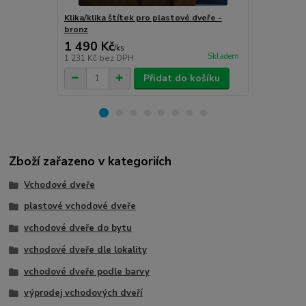
Klika/klika štítek pro plastové dveře -
Klika/klika 
bronz
stříbro-graf
1 490 Kč
1 490 Kč
/
ks
Skladem
1 231 Kč
bez DPH
1 231 Kč
bez
Přidat do košíku
Zboží zařazeno v kategoriích
Vchodové dveře
plastové vchodové dveře
vchodové dveře do bytu
vchodové dveře dle lokality
vchodové dveře podle barvy
výprodej vchodových dveří