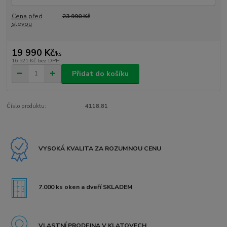
Cena před
23 990 Kč
slevou
19 990 Kč
/
ks
16 521 Kč
bez DPH
Přidat do košíku
Číslo produktu:
4118.81
VYSOKÁ KVALITA ZA ROZUMNOU CENU
7.000 ks oken a dveří SKLADEM
VLASTNÍ PRODEJNA V KLATOVECH