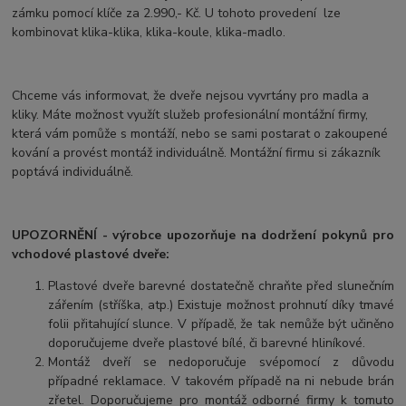
zámku pomocí klíče za 2.990,- Kč. U tohoto provedení lze
kombinovat klika-klika, klika-koule, klika-madlo.
Chceme vás informovat, že dveře nejsou vyvrtány pro madla a
kliky. Máte možnost využít služeb profesionální montážní firmy,
která vám pomůže s montáží, nebo se sami postarat o zakoupené
kování a provést montáž individuálně. Montážní firmu si zákazník
poptává individuálně.
UPOZORNĚNÍ - výrobce upozorňuje na dodržení pokynů pro
vchodové plastové dveře:
Plastové dveře barevné dostatečně chraňte před slunečním
zářením (stříška, atp.) Existuje možnost prohnutí díky tmavé
folii přitahující slunce. V případě, že tak nemůže být učiněno
doporučujeme dveře plastové bílé, či barevné hliníkové.
Montáž dveří se nedoporučuje svépomocí z důvodu
případné reklamace. V takovém případě na ni nebude brán
zřetel. Doporučujeme pro montáž odborné firmy k tomuto